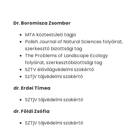
Dr. Boromisza Zsombor
MTA köztestületi tagja
Polish Journal of Natural Sciences folyóirat,
szerkesztő bizottsági tag
The Problems of Landscape Ecology
folyóirat, szerkesztőbizottsági tag
SZTV élővilágvédelmi szakértő
SzTjV tájvédelmi szakértő
dr. Erdei Tímea
SZTjV tájvédelmi szakértő
dr. Földi Zsófia
SZTjV tájvédelmi szakértő