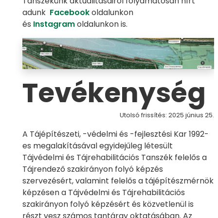
Tanszékünk aktualitásairól folyamatosan hírt
adunk
Facebook
oldalunkon
és
Instagram
oldalunkon is.
Tevékenység
Utolsó frissítés: 2025 június 25.
A Tájépítészeti, -védelmi és -fejlesztési Kar 1992-
es megalakításával egyidejűleg létesült
Tájvédelmi és Tájrehabilitációs Tanszék felelős a
Tájrendező szakirányon folyó képzés
szervezésért, valamint felelős a tájépítészmérnök
képzésen a Tájvédelmi és Tájrehabilitációs
szakirányon folyó képzésért és közvetlenül is
részt vesz számos tantárgy oktatásában. Az