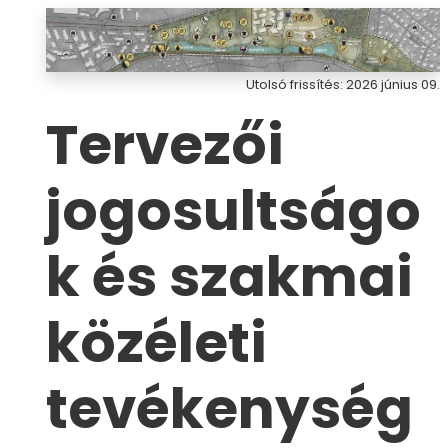
Utolsó frissítés: 2026 június 09.
Tervezői
jogosultságo
k és szakmai
közéleti
tevékenység