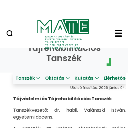
Pályázatok
Ugrás a fő tartalomhoz
English Page
Tájvédelmi és Tájrehab
Tájvédelmi és
MAGYAR AGRÁR- ÉS
ÉLETTUDOMÁNYI EGYETEM
TÁJÉPÍTÉSZETI,
Tájrehabilitációs
TELEPÜLÉSTERVEZÉSI ÉS
DÍSZKERTÉSZETI INTÉZET
Tanszék
Tanszék
Oktatás
Kutatás
Elérhetős
Utolsó frissítés: 2026 június 04.
Tájvédelmi és Tájrehabilitációs Tanszék
Tanszékvezető: dr. habil. Valánszki István,
egyetemi docens.