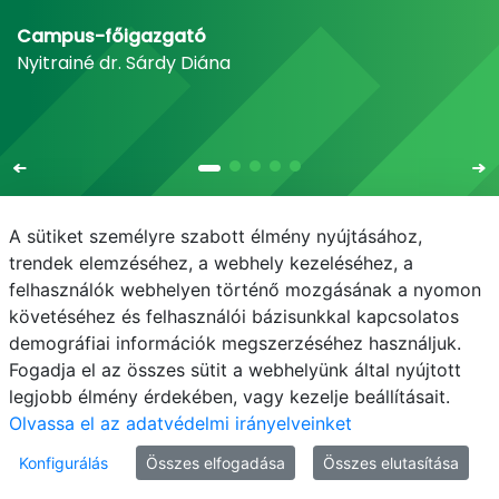
Campus-főigazgató
Nyitrainé dr. Sárdy Diána
A sütiket személyre szabott élmény nyújtásához,
trendek elemzéséhez, a webhely kezeléséhez, a
felhasználók webhelyen történő mozgásának a nyomon
E-mail
Telefonkönyv
NEPTUN
E-learning
követéséhez és felhasználói bázisunkkal kapcsolatos
demográfiai információk megszerzéséhez használjuk.
Adatvédelem
Fogadja el az összes sütit a webhelyünk által nyújtott
legjobb élmény érdekében, vagy kezelje beállításait.
Olvassa el az adatvédelmi irányelveinket
Konfigurálás
Összes elfogadása
Összes elutasítása
© MATE 2021