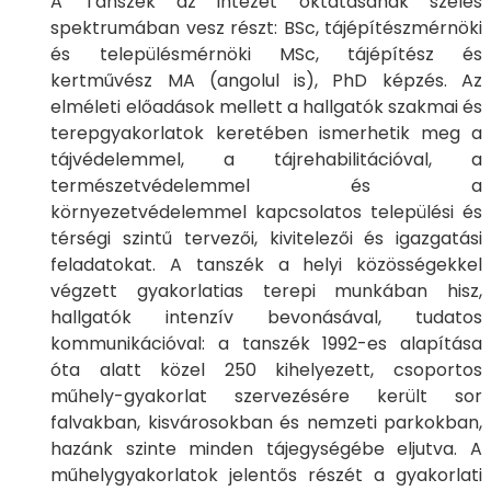
A Tanszék az intézet oktatásának széles
spektrumában vesz részt: BSc, tájépítészmérnöki
és településmérnöki MSc, tájépítész és
kertművész MA (angolul is), PhD képzés. Az
elméleti előadások mellett a hallgatók szakmai és
terepgyakorlatok keretében ismerhetik meg a
tájvédelemmel, a tájrehabilitációval, a
természetvédelemmel és a
környezetvédelemmel kapcsolatos települési és
térségi szintű tervezői, kivitelezői és igazgatási
feladatokat. A tanszék a helyi közösségekkel
végzett gyakorlatias terepi munkában hisz,
hallgatók intenzív bevonásával, tudatos
kommunikációval: a tanszék 1992-es alapítása
óta alatt közel 250 kihelyezett, csoportos
műhely-gyakorlat szervezésére került sor
falvakban, kisvárosokban és nemzeti parkokban,
hazánk szinte minden tájegységébe eljutva. A
műhelygyakorlatok jelentős részét a gyakorlati