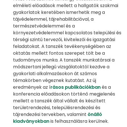
elméleti előadások mellett a hallgatók szakmai
gyakorlatok keretében ismerhetik meg a
tájvédelemmel, tájrehabilitációval, a
természetvédelemmel és a
környezetvédelemmel kapcsolatos települési és
térségi szintű tervezői, kivitelezői és igazgatási
feladatokat. A tanszék tevékenységében az
oktatás mellett fontos szerepet tölt be a
tudományos munka. A tanszék munkatársai a
módszertani jellegű vizsgálatoktól kezdve a
gyakorlati alkalmazásokon át számos
témakörben végeznek kutatást. Az új
eredmények az í
rásos publikációkban
és a
konferencia előadásokon történő megjelenés
mellett a tanszék által vállalt és készített
területrendezési, településrendezési és
tájrendezési tervekben, valamint
önálló
kiadványokban
is felhasználásra kerülnek.