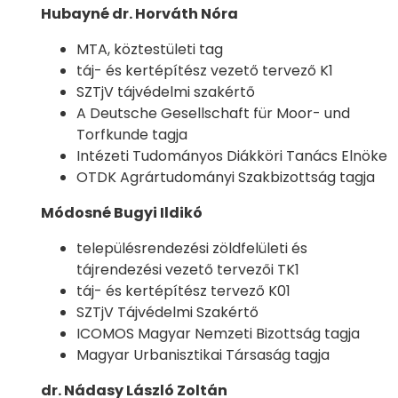
Hubayné dr. Horváth Nóra
MTA, köztestületi tag
táj- és kertépítész vezető tervező K1
SZTjV tájvédelmi szakértő
A Deutsche Gesellschaft für Moor- und
Torfkunde tagja
Intézeti Tudományos Diákköri Tanács Elnöke
OTDK Agrártudományi Szakbizottság tagja
Módosné Bugyi Ildikó
településrendezési zöldfelületi és
tájrendezési vezető tervezői TK1
táj- és kertépítész tervező K01
SZTjV Tájvédelmi Szakértő
ICOMOS Magyar Nemzeti Bizottság tagja
Magyar Urbanisztikai Társaság tagja
dr. Nádasy László Zoltán