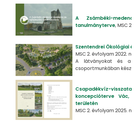
A Zsámbéki-medence
tanulmányterve
, MSC 2.
Szentendrei Ökológiai
MSC 2. évfolyam 2022. 
A látványokat és a 
csoportmunkában készül
Csapadékvíz-vissza
koncepcióterve Vác,
területén
MSC 2. évfolyam 2025. 