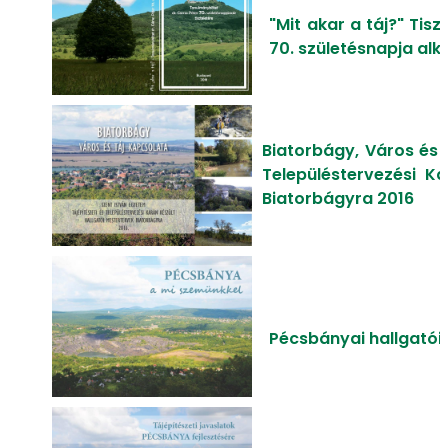
"Mit akar a táj?" Tis
70. születésnapja al
Biatorbágy, Város és t
Településtervezési Ka
Biatorbágyra 2016
Pécsbányai hallgatói