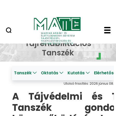
Pályázatok
Ugrás a fő tartalomhoz
English Page
Tanszéki kiadványok - 
Tájvédelmi és
MAGYAR AGRÁR- ÉS
ÉLETTUDOMÁNYI EGYETEM
TÁJÉPÍTÉSZETI,
Tájrehabilitációs
TELEPÜLÉSTERVEZÉSI ÉS
DÍSZKERTÉSZETI INTÉZET
Tanszék
Tanszék
Oktatás
Kutatás
Elérhetős
Utolsó frissítés: 2026 június 08.
A Tájvédelmi és Tá
Tanszék gond