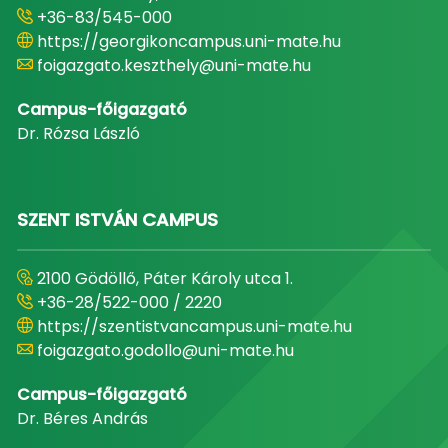
+36-83/545-000
https://georgikoncampus.uni-mate.hu
foigazgato.keszthely@uni-mate.hu
Campus-főigazgató
Dr. Rózsa László
SZENT ISTVÁN CAMPUS
2100 Gödöllő, Páter Károly utca 1.
+36-28/522-000 / 2220
https://szentistvancampus.uni-mate.hu
foigazgato.godollo@uni-mate.hu
Campus-főigazgató
Dr. Béres András