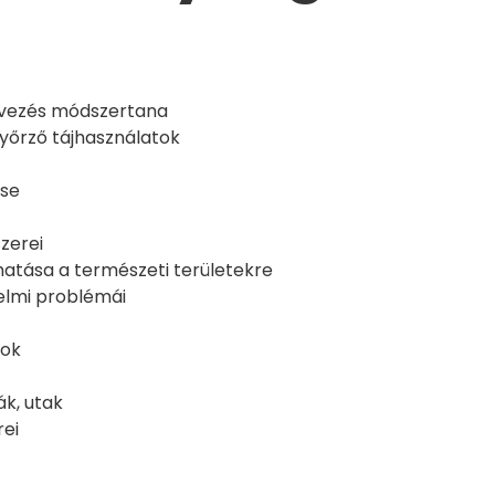
rvezés módszertana
őrző tájhasználatok
ése
zerei
atása a természeti területekre
delmi problémái
sok
ák, utak
rei