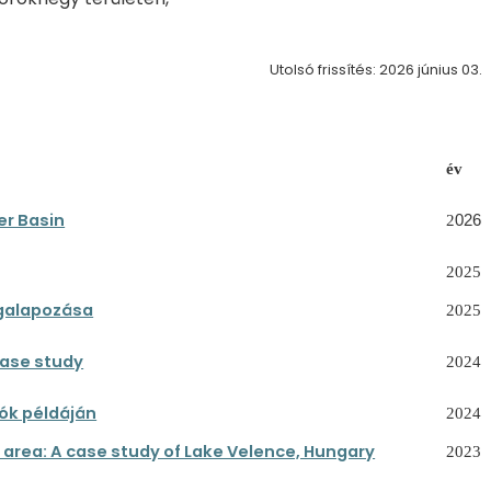
Utolsó frissítés: 2026 június 03.
év
er Basin
2
026
2025
egalapozása
2025
case study
2024
yók példáján
2024
 area: A case study of Lake Velence, Hungary
2023