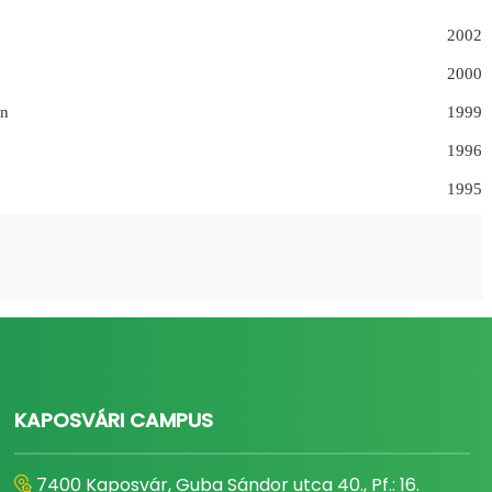
2002
2000
en
1999
1996
1995
KAPOSVÁRI CAMPUS
7400 Kaposvár, Guba Sándor utca 40., Pf.: 16.