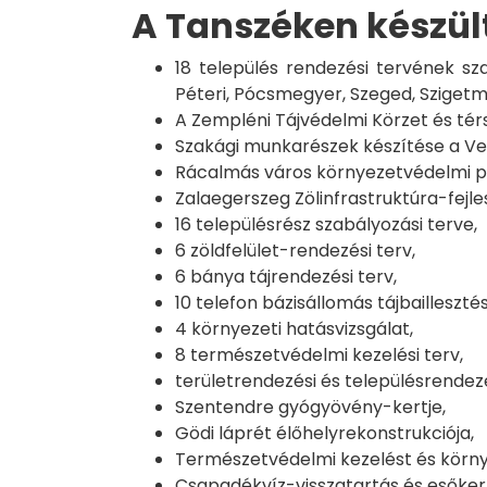
A Tanszéken készült
18 település rendezési tervének sz
Péteri, Pócsmegyer, Szeged, Szigetmo
A Zempléni Tájvédelmi Körzet és tér
Szakági munkarészek készítése a Vel
Rácalmás város környezetvédelmi 
Zalaegerszeg Zölinfrastruktúra-fejle
16 településrész szabályozási terve,
6 zöldfelület-rendezési terv,
6 bánya tájrendezési terv,
10 telefon bázisállomás tájbaillesztés
4 környezeti hatásvizsgálat,
8 természetvédelmi kezelési terv,
területrendezési és településrendezés
Szentendre gyógyövény-kertje,
Gödi láprét élőhelyrekonstrukciója,
Természetvédelmi kezelést és környe
Csapadékvíz-visszatartás és esőker