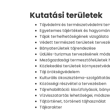
Kutatási területek
Tájvédelmi és természetvédelmi te
Egyetemes tájértékek és hagyomány
Tájak terhelhetőségének vizsgálata
Védett természeti területek tervez
Bányaterületek tájrendezése
Üdülés-turizmus tervezésének móds
Mezőgazdasági termesztőfelületek h
Közlekedési területek környezetvé
Táji örökségvédelem
Kulturális ökoszisztéma-szolgáltatá
Közösségi részvétel a tervezésben
Tájrehabilitáció: kisvízfolyások, bány
Vízvisszatartás lehetőségei, módsze
Tájtörténet, történeti tájhasználat
Tájkarakter