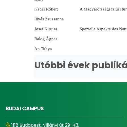
Kabai Róbert
A Magyarországi falusi tur
Illyés Zsuzsanna
Josef Kurusa
Spezielle Aspekte des Nat
Balog Ágnes
An Tithya
Utóbbi évek publik
BUDAI CAMPUS
1118 Budapest, Villányi út 29-43.