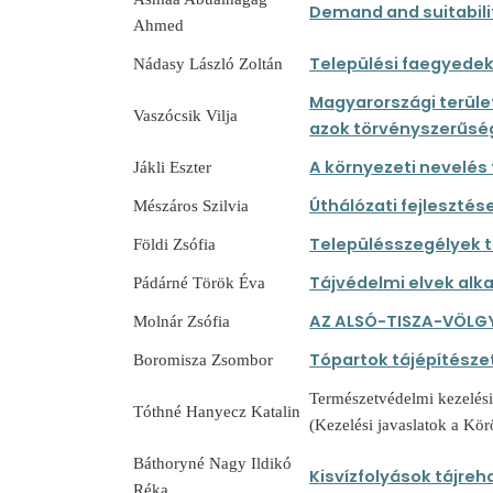
Demand and suitabilit
Ahmed
Települési faegyedek
Nádasy László Zoltán
Magyarországi terüle
Vaszócsik Vilja
azok törvényszerűsé
A környezeti nevelés
Jákli Eszter
Úthálózati fejlesztés
Mészáros Szilvia
Településszegélyek t
Földi Zsófia
Tájvédelmi elvek al
Pádárné Török Éva
AZ ALSÓ-TISZA-VÖLGY
Molnár Zsófia
Tópartok tájépítészet
Boromisza Zsombor
Természetvédelmi kezelés
Tóthné Hanyecz Katalin
(Kezelési javaslatok a Kör
Báthoryné Nagy Ildikó
Kisvízfolyások tájreh
Réka