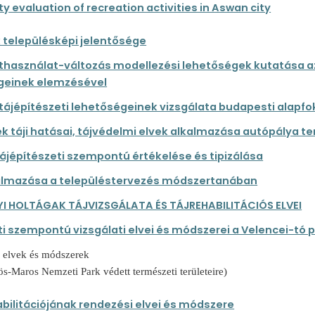
y evaluation of recreation activities in Aswan city
 településképi jelentősége
thasználat-változás modellezési lehetőségek kutatása a
geinek elemzésével
 tájépítészeti lehetőségeinek vizsgálata budapesti alapf
ek táji hatásai, tájvédelmi elvek alkalmazása autópálya t
ájépítészeti szempontú értékelése és tipizálása
kalmazása a településtervezés módszertanában
I HOLTÁGAK TÁJVIZSGÁLATA ÉS TÁJREHABILITÁCIÓS ELVEI
i szempontú vizsgálati elvei és módszerei a Velencei-tó 
i elvek és módszerek
ös-Maros Nemzeti Park védett természeti területeire)
abilitációjának rendezési elvei és módszere