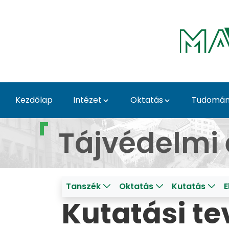
Ugrás a fő tartalomhoz
Kezdőlap
Intézet
Oktatás
Tudomány
TVT Kutatás - Tájépíté
Tájvédelmi 
Tanszék
Oktatás
Kutatás
E
Kutatási t