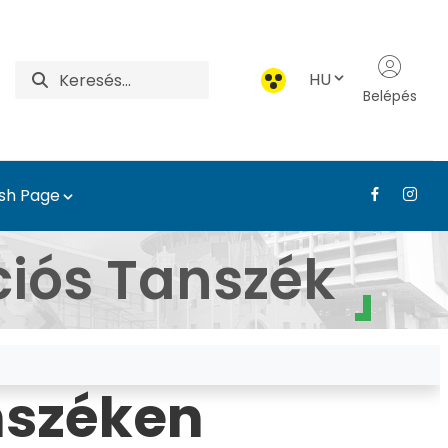
HU
Belépés
ish Page
si és Díszkertészeti In
ciós Tanszék
nszéken