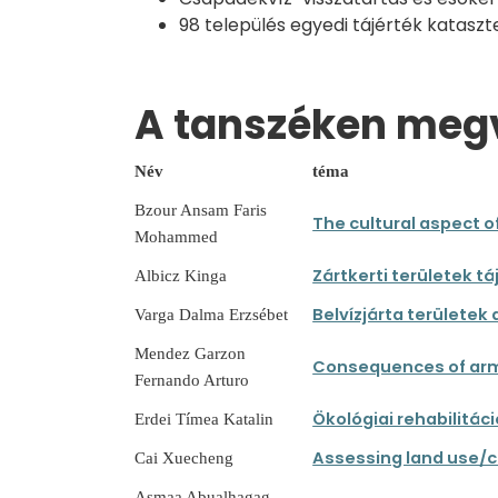
98 település egyedi tájérték kataszt
A tanszéken megv
Név
téma
Bzour Ansam Faris
The cultural aspect of
Mohammed
Zártkerti területek 
Albicz Kinga
Belvízjárta területe
Varga Dalma Erzsébet
Mendez Garzon
Consequences of arm
Fernando Arturo
Ökológiai rehabilitác
Erdei Tímea Katalin
Assessing land use/co
Cai Xuecheng
Asmaa Abualhagag