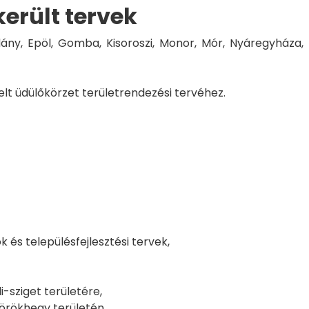
erült tervek
ány, Epöl, Gomba, Kisoroszi, Monor, Mór, Nyáregyháza,
lt üdülőkörzet területrendezési tervéhez.
 és településfejlesztési tervek,
-sziget területére,
örökhegy területén,