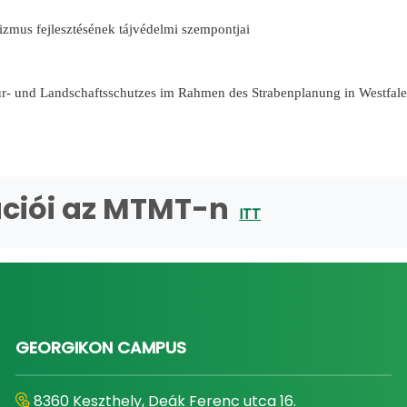
izmus fejlesztésének tájvédelmi szempontjai
ur- und Landschaftsschutzes im Rahmen des Strabenplanung in Westfal
ációi az MTMT-n
ITT
GEORGIKON CAMPUS
8360 Keszthely, Deák Ferenc utca 16.