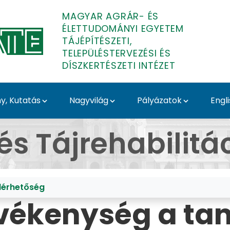
MAGYAR AGRÁR- ÉS
ÉLETTUDOMÁNYI EGYETEM
TÁJÉPÍTÉSZETI,
TELEPÜLÉSTERVEZÉSI ÉS
DÍSZKERTÉSZETI INTÉZET
, Kutatás
Nagyvilág
Pályázatok
Engl
szeti, Településtervezé
és Tájrehabilitá
lérhetőség
evékenység a ta