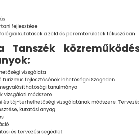
lás
tani fejlesztése
fológiai kutatások a zöld és peremterületek fókuszában
 Tanszék közreműködésé
ányok:
hetőségi vizsgálata
turizmus fejlesztésének lehetőségei Szegeden
k megvalósíthatósági tanulmánya
 vizsgálati módszere
ési és táj-terhelhetőségi vizsgálatának módszere. Tervezé
esztése, kutatási anyag
ás
áció
atási és tervezési segédlet