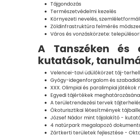
Tájgondozás
Természetvédelmi kezelés
Környezeti nevelés, szemléletformá
Zöldinfrastruktúra felmérés módszer
Város és vonzáskörzete: településor
A Tanszéken és a
kutatások, tanulm
Velencei-tavi üdülőkörzet táj-terhel
Gyógy-idegenforgalom és szabadidő 
XXX. Olimpiai és paralimpiai játéko
Egyedi tájértékek meghatározásának
A területrendezési tervek tájterhel
Ökoturisztikai létesítmények tájbaill
József Nádor mint tájalakító - kutat
4 natúrpark megalapozó dokument
Zártkerti területek fejlesztése - Okt