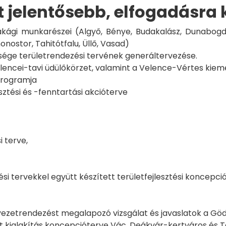
 jelentősebb, elfogadásra k
akági munkarészei (Algyő, Bénye, Budakalász, Dunabogd
nostor, Tahitótfalu, Üllő, Vasad)
sége területrendezési tervének generáltervezése.
encei-tavi üdülőkörzet, valamint a Velence-Vértes kieme
programja
sztési és -fenntartási akcióterve
i terve,
i tervekkel együtt készített területfejlesztési koncepciók
zetrendezést megalapozó vizsgálat és javaslatok a Gödi
t kialakítás koncepcióterve Vác, Deákvár-kertváros és T