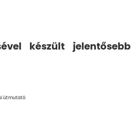
vel készült jelentősebb
si útmutató