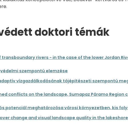
ere.
édett doktori témák
 transboundary rivers - in the case of the lower Jordan Riv
tájvédelmi szempontú elemzése
k adaptív vízgazdálkodásának tájépítészeti szempontú m
ed conflicts on the landscape, Sumapaz Páramo Region 
iós potenciál meghatározása városi környezetben, kis fol
ver change and visual landscape quality in the lakeshore