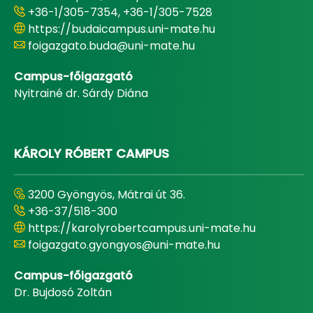
+36-1/305-7354, +36-1/305-7528
https://budaicampus.uni-mate.hu
foigazgato.buda@uni-mate.hu
Campus-főigazgató
Nyitrainé dr. Sárdy Diána
KÁROLY RÓBERT CAMPUS
3200 Gyöngyös, Mátrai út 36.
+36-37/518-300
https://karolyrobertcampus.uni-mate.hu
foigazgato.gyongyos@uni-mate.hu
Campus-főigazgató
Dr. Bujdosó Zoltán