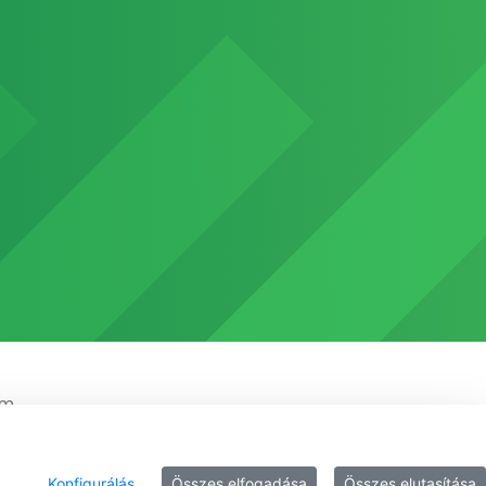
em
Konfigurálás
Összes elfogadása
Összes elutasítása