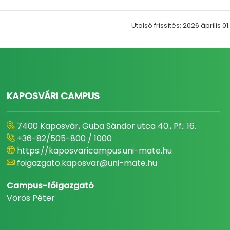
Utolsó frissítés: 2026 április 01.
KAPOSVÁRI CAMPUS
7400 Kaposvár, Guba Sándor utca 40., Pf.: 16.
+36-82/505-800 / 1000
https://kaposvaricampus.uni-mate.hu
foigazgato.kaposvar@uni-mate.hu
Campus-főigazgató
Vörös Péter