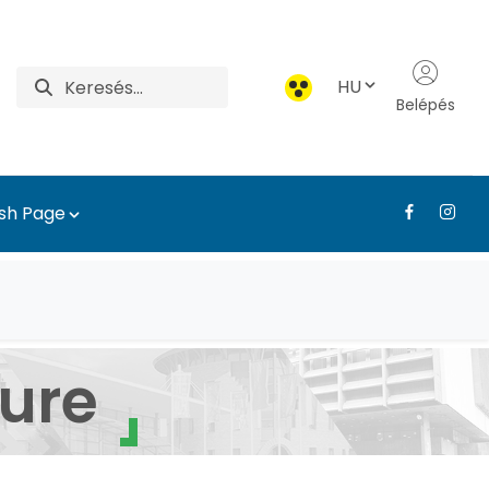
HU
Belépés
ish Page
léstervezési és Díszke
ure