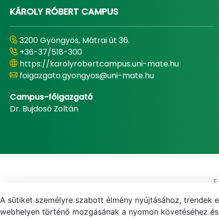
KÁROLY RÓBERT CAMPUS
3200 Gyöngyös, Mátrai út 36.
+36-37/518-300
https://karolyrobertcampus.uni-mate.hu
foigazgato.gyongyos@uni-mate.hu
Campus-főigazgató
Dr. Bujdosó Zoltán
E
A sütiket személyre szabott élmény nyújtásához, trendek 
webhelyen történő mozgásának a nyomon követéséhez és f