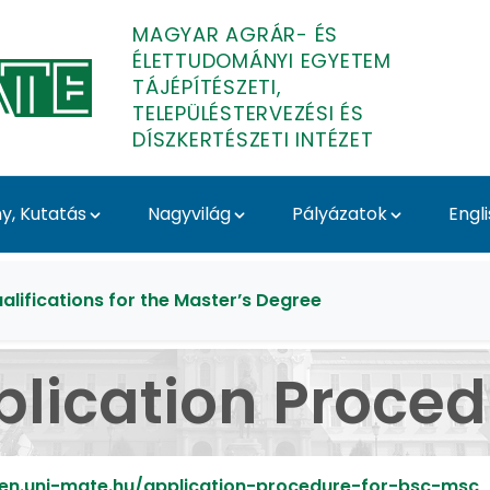
MAGYAR AGRÁR- ÉS
ÉLETTUDOMÁNYI EGYETEM
TÁJÉPÍTÉSZETI,
TELEPÜLÉSTERVEZÉSI ÉS
DÍSZKERTÉSZETI INTÉZET
, Kutatás
Nagyvilág
Pályázatok
Engl
- Tájépítészeti, Telepü
alifications for the Master’s Degree
plication Proced
/en.uni-mate.hu/application-procedure-for-bsc-msc