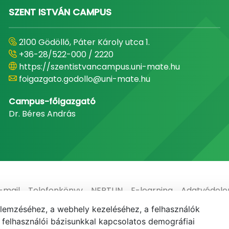
SZENT ISTVÁN CAMPUS
2100 Gödöllő, Páter Károly utca 1.
+36-28/522-000 / 2220
https://szentistvancampus.uni-mate.hu
foigazgato.godollo@uni-mate.hu
Campus-főigazgató
Dr. Béres András
-mail
Telefonkönyv
NEPTUN
E-learning
Adatvédel
elemzéséhez, a webhely kezeléséhez, a felhasználók
elhasználói bázisunkkal kapcsolatos demográfiai