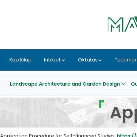
Ugrás a fő tartalomhoz
Kezdőlap
Intézet
Oktatás
Tudomány
Application Procedure 
Landscape Architecture and Garden Design
Qu
Ap
Application Procedure for Self-financed Studies:
https:/