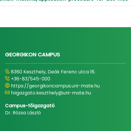
GEORGIKON CAMPUS
8360 Keszthely, Deák Ferenc utca 16.
+36-83/545-000
https://georgikoncampus.uni-mate.hu
foigazgato.keszthely@uni-mate.hu
Campus-főigazgató
Dr. Rózsa László