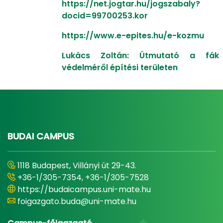
https://net.jogtar.hu/jogszabaly?
docid=99700253.kor
https://www.e-epites.hu/e-kozmu
Lukács Zoltán: Útmutató a fák
védelméről építési területen
BUDAI CAMPUS
1118 Budapest, Villányi út 29-43.
+36-1/305-7354, +36-1/305-7528
https://budaicampus.uni-mate.hu
foigazgato.buda@uni-mate.hu