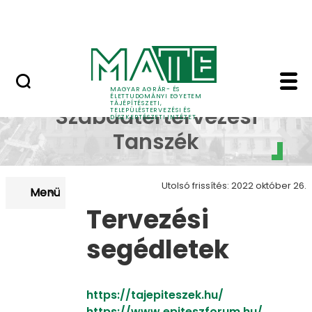
Pályázatok
Ugrás a fő tartalomhoz
English Page
Tervezési segédletek -
Kert- és
MAGYAR AGRÁR- ÉS
ÉLETTUDOMÁNYI EGYETEM
TÁJÉPÍTÉSZETI,
Szabadtértervezési
TELEPÜLÉSTERVEZÉSI ÉS
DÍSZKERTÉSZETI INTÉZET
Tanszék
Utolsó frissítés: 2022 október 26.
Menü
Tervezési
segédletek
https://tajepiteszek.hu/
​​​​​​​https://www.epiteszforum.hu/