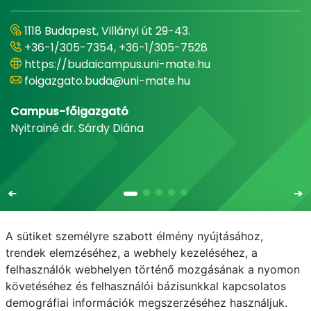
1118 Budapest, Villányi út 29-43.
+36-1/305-7354, +36-1/305-7528
https://budaicampus.uni-mate.hu
foigazgato.buda@uni-mate.hu
Campus-főigazgató
Nyitrainé dr. Sárdy Diána
A sütiket személyre szabott élmény nyújtásához,
trendek elemzéséhez, a webhely kezeléséhez, a
felhasználók webhelyen történő mozgásának a nyomon
E-mail
Telefonkönyv
NEPTUN
E-learning
követéséhez és felhasználói bázisunkkal kapcsolatos
demográfiai információk megszerzéséhez használjuk.
Adatvédelem