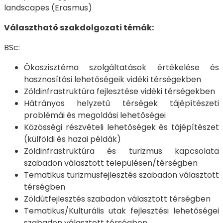
landscapes (Erasmus)
Választható szakdolgozati témák:
BSc:
Ökoszisztéma szolgáltatások értékelése és
hasznosítási lehetőségeik vidéki térségekben
Zöldinfrastruktúra fejlesztése vidéki térségekben
Hátrányos helyzetű térségek tájépítészeti
problémái és megoldási lehetőségei
Közösségi részvételi lehetőségek és tájépítészet
(külföldi és hazai példák)
Zöldinfrastruktúra és turizmus kapcsolata
szabadon választott településen/térségben
Tematikus turizmusfejlesztés szabadon választott
térségben
Zöldútfejlesztés szabadon választott térségben
Tematikus/Kulturális utak fejlesztési lehetőségei
szabadon választott térségben