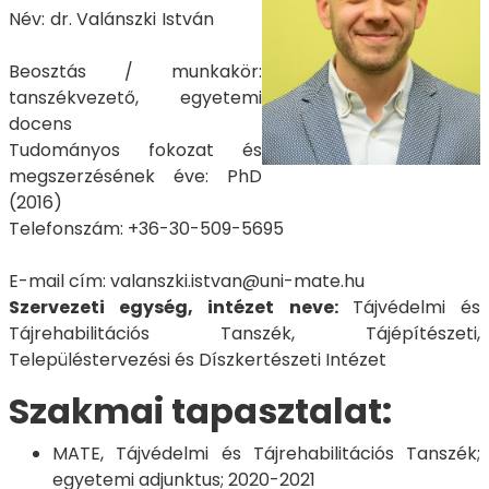
Név: dr. Valánszki István
Beosztás / munkakör:
tanszékvezető, egyetemi
docens
Tudományos fokozat és
megszerzésének éve: PhD
(2016)
Telefonszám: +36-30-509-5695
E-mail cím: valanszki.istvan@uni-mate.hu
Szervezeti egység, intézet neve:
Tájvédelmi és
Tájrehabilitációs Tanszék, Tájépítészeti,
Településtervezési és Díszkertészeti Intézet
Szakmai tapasztalat:
MATE, Tájvédelmi és Tájrehabilitációs Tanszék;
egyetemi adjunktus; 2020-2021