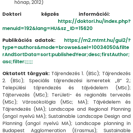
hónap, 2012)
Doktori képzés információi:
https://doktori.hu/index.php?
menuid=192&lang=HU&sz_ID=15620
Publikációs adatok:
https://m2.mtmt.hu/gui2/?
type=authors&mode=browse&sel=10034050&filte
rAndSortData=sort:publishedYear;desc;firstAuthor;
asc;filter:;;;;;
Oktatott tárgyak:
Tájrendezés 1. (BSc); Tájrendezés
2. (BSc); Speciális tájrendezési ismeretek „B” 2.;
Települési tájrendezés és tájvédelem (MSc);
Tájtervezés (MSc); Területi- és regionális tervezés
(MSc); Városökológia (MSc; MA); Tájvédelem és
Tájrendezés (MA); Landscape and Regional Planning
(angol nyelvű MA); Sustainable Landscape Design and
Planning (angol nyelvű MA); Landscape planning in
Budapest Agglomeration (Erasmus); Sustainable