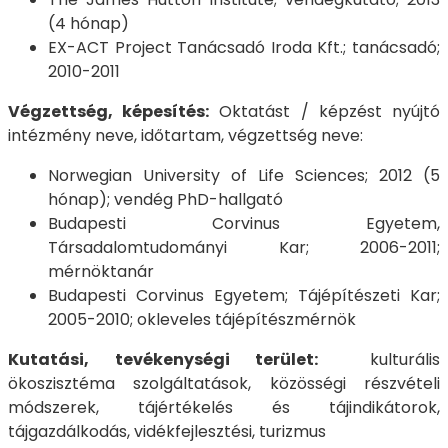
(4 hónap)
EX-ACT Project Tanácsadó Iroda Kft.; tanácsadó;
2010-2011
Végzettség, képesítés:
Oktatást / képzést nyújtó
intézmény neve, időtartam, végzettség neve:
Norwegian University of Life Sciences; 2012 (5
hónap); vendég PhD-hallgató
Budapesti Corvinus Egyetem,
Társadalomtudományi Kar; 2006-2011;
mérnöktanár
Budapesti Corvinus Egyetem; Tájépítészeti Kar;
2005-2010; okleveles tájépítészmérnök
Kutatási, tevékenységi terület:
kulturális
ökoszisztéma szolgáltatások, közösségi részvételi
módszerek, tájértékelés és tájindikátorok,
tájgazdálkodás, vidékfejlesztési, turizmus