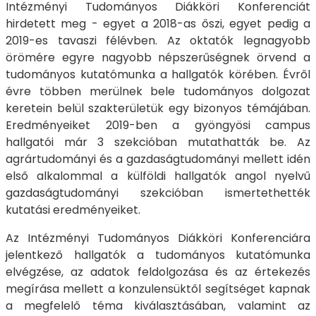
Intézményi Tudományos Diákköri Konferenciát
hirdetett meg - egyet a 2018-as őszi, egyet pedig a
2019-es tavaszi félévben. Az oktatók legnagyobb
örömére egyre nagyobb népszerűségnek örvend a
tudományos kutatómunka a hallgatók körében. Évről
évre többen merülnek bele tudományos dolgozat
keretein belül szakterületük egy bizonyos témájában.
Eredményeiket 2019-ben a gyöngyösi campus
hallgatói már 3 szekcióban mutathatták be. Az
agrártudományi és a gazdaságtudományi mellett idén
első alkalommal a külföldi hallgatók angol nyelvű
gazdaságtudományi szekcióban ismertethették
kutatási eredményeiket.
Az Intézményi Tudományos Diákköri Konferenciára
jelentkező hallgatók a tudományos kutatómunka
elvégzése, az adatok feldolgozása és az értekezés
megírása mellett a konzulensüktől segítséget kapnak
a megfelelő téma kiválasztásában, valamint az