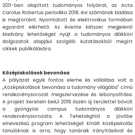
2011-ben alapított tudományos folyóirat, az Acta
Carolus Robertus periodika 2018. évi számának kiadása
is megtörtént. Nyomtatott és elektronikus formában
egyaránt elérhető. Az évente kétszer megjelenő
kiadvány lehetőséget nyújt a tudományos diákköri
dolgozatok alapjául szolgáló kutatásokból megírt
cikkek publikálására.
Középiskolások bevonása
A pályázat egyik fontos eleme és vállalása volt a
„Középiskolások bevonása a tudomány világába" című
rendezvénysorozat megszervezése és lebonyolítása.
A projekt keretein belül 2018 őszén új területtel bővült
a gyöngyösi campus tudományos diákköri
rendezvénysorozata. A Tehetséghíd a jövőbe
elnevezésű program lehetőséget kínált középiskolás
tanulóknak is arra, hogy tanáraik irányításával és