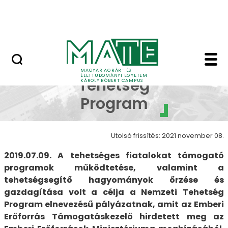
Erdőtelki Arborétum
Ugrás a fő tartalomhoz
MATE Shop
Nemzeti Tehetség Pro
Nemzeti
MAGYAR AGRÁR- ÉS
ÉLETTUDOMÁNYI EGYETEM
Tehetség
KÁROLY RÓBERT CAMPUS
Program
Utolsó frissítés: 2021 november 08.
2019.07.09. A tehetséges fiatalokat támogató
programok működtetése, valamint a
tehetségsegítő hagyományok őrzése és
gazdagítása volt a célja a Nemzeti Tehetség
Program elnevezésű pályázatnak, amit az Emberi
Erőforrás Támogatáskezelő hirdetett meg az