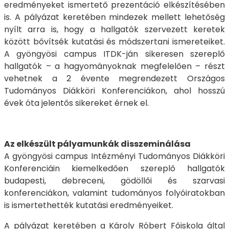
eredményeket ismertető prezentáció elkészítésében
is. A pályázat keretében mindezek mellett lehetőség
nyílt arra is, hogy a hallgatók szervezett keretek
között bővítsék kutatási és módszertani ismereteiket.
A gyöngyösi campus ITDK-ján sikeresen szereplő
hallgatók – a hagyományoknak megfelelően – részt
vehetnek a 2 évente megrendezett Országos
Tudományos Diákköri Konferenciákon, ahol hosszú
évek óta jelentős sikereket érnek el.
Az elkészült pályamunkák disszeminálása
A gyöngyösi campus Intézményi Tudományos Diákköri
Konferenciáin kiemelkedően szereplő hallgatók
budapesti, debreceni, gödöllői és szarvasi
konferenciákon, valamint tudományos folyóiratokban
is ismertethették kutatási eredményeiket.
A pályázat keretében a Károly Róbert Főiskola által