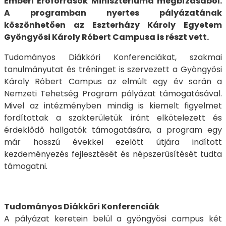
Emberi Erőforrások Minisztériuma megbízásából.
A programban nyertes pályázatának
köszönhetően az Eszterházy Károly Egyetem
Gyöngyösi Károly Róbert Campusa is részt vett.
Tudományos Diákköri Konferenciákat, szakmai
tanulmányutat és tréninget is szervezett a Gyöngyösi
Károly Róbert Campus az elmúlt egy év során a
Nemzeti Tehetség Program pályázat támogatásával.
Mivel az intézményben mindig is kiemelt figyelmet
fordítottak a szakterületük iránt elkötelezett és
érdeklődő hallgatók támogatására, a program egy
már hosszú évekkel ezelőtt útjára indított
kezdeményezés fejlesztését és népszerűsítését tudta
támogatni.
Tudományos Diákköri Konferenciák
A pályázat keretein belül a gyöngyösi campus két