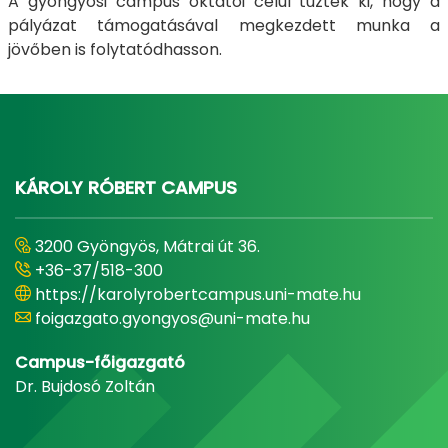
A gyöngyösi campus oktatói célul tűzték ki, hogy a
pályázat támogatásával megkezdett munka a
jövőben is folytatódhasson.
KÁROLY RÓBERT CAMPUS
3200 Gyöngyös, Mátrai út 36.
+36-37/518-300
https://karolyrobertcampus.uni-mate.hu
foigazgato.gyongyos@uni-mate.hu
Campus-főigazgató
Dr. Bujdosó Zoltán