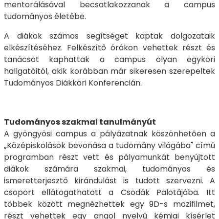
mentorálásával becsatlakozzanak a campus
tudományos életébe.
A diákok számos segítséget kaptak dolgozataik
elkészítéséhez. Felkészítő órákon vehettek részt és
tanácsot kaphattak a campus olyan egykori
hallgatóitól, akik korábban már sikeresen szerepeltek
Tudományos Diákköri Konferencián.
Tudományos szakmai tanulmányút
A gyöngyösi campus a pályázatnak köszönhetően a
„Középiskolások bevonása a tudomány világába" című
programban részt vett és pályamunkát benyújtott
diákok számára szakmai, tudományos és
ismeretterjesztő kirándulást is tudott szervezni. A
csoport ellátogathatott a Csodák Palotájába. Itt
többek között megnézhettek egy 9D-s mozifilmet,
részt vehettek egy angol nyelvű kémiai kísérlet