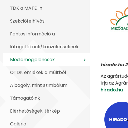
TDK a MATE-n
Szekciófelhívás
Fontos információ a
látogatóknak/konzulenseknek
Médiamegjelenések
hirado.hu 2
OTDK emlékek a múltból
Az agrártu
írja az Agr
A bagoly, mint szimbólum
hirado.hu
Támogatóink
Elérhetőségek, térkép
Galéria