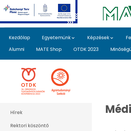
Ugrás a fő tartalomhoz
Kezdőlap
Egyetemünk
Képzések
Fe
Alumni
MATE Shop
OTDK 2023
Minőség
OTDK 2023 Agrártudom
Médi
Hírek
Rektori köszöntő