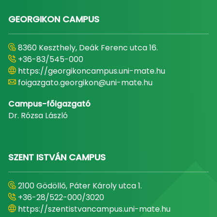
GEORGIKON CAMPUS
8360 Keszthely, Deák Ferenc utca 16.
+36-83/545-000
https://georgikoncampus.uni-mate.hu
foigazgato.georgikon@uni-mate.hu
Campus-főigazgató
Dr. Rózsa László
SZENT ISTVÁN CAMPUS
2100 Gödöllő, Páter Károly utca 1.
+36-28/522-000/3020
https://szentistvancampus.uni-mate.hu