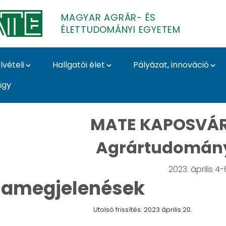
MAGYAR AGRÁR- ÉS
ÉLETTUDOMÁNYI EGYETEM
lvételi
Hallgatói élet
Pályázat, innováció
ügy
ányi Szekció – Média
MATE KAPOSVÁR
Agrártudomány
2023. április 4-
amegjelenések
Utolsó frissítés: 2023 április 20.