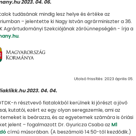
any.hu 2023. 04. 06.
atalok tudásának mindig lesz helye és értéke az
riumban – jelentette ki Nagy István agrárminiszter a 36.
 Agrártudományi Szekciójának záróünnepségén - írja a
many.hu
.
Utolsó frissítés: 2023 április 05.
aklikk.hu 2023. 04. 04.
OTDK-n résztvevő fiatalokból kerülnek ki jórészt a jövő
sai, kutatói, ezért ez egy olyan seregszemle, ami az
temeket is beárazza, és az egyetemek számára is óriási
ket jelent – fogalmazott Dr. Gyuricza Csaba az
M1
adó
című műsorában. (A beszámoló 14:50-től kezdődik.)