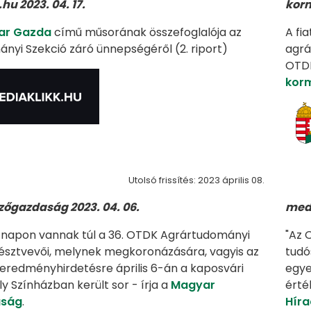
hu 2023. 04. 17.
korm
ar Gazda
című műsorának összefoglalója az
A fi
nyi Szekció záró ünnepségéről (2. riport)
agrá
OTDK
kor
Utolsó frissítés: 2023 április 08.
őgazdaság 2023. 04. 06.
medi
t napon vannak túl a 36. OTDK Agrártudományi
"Az 
résztvevői, melynek megkoronázására, vagyis az
tudó
eredményhirdetésre április 6-án a kaposvári
egye
y Színházban került sor - írja a
Magyar
érté
ság
.
Hír