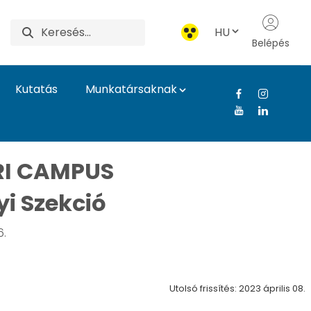
HU
Belépés
Kutatás
Munkatársaknak
megjelenések - Magya
I CAMPUS
i Szekció
6.
Utolsó frissítés: 2023 április 08.