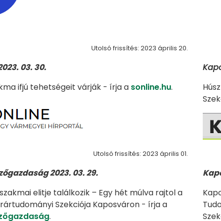
Utolsó frissítés: 2023 április 20.
023. 03. 30.
Kapo
ma ifjú tehetségeit várják - írja a
sonline.hu
.
Húsz
Szekc
Utolsó frissítés: 2023 április 01.
őgazdaság 2023. 03. 29.
Kapo
szakmai elitje találkozik – Egy hét múlva rajtol a
Kapo
rártudományi Szekciója Kaposváron - írja a
Tudo
zőgazdaság
.
Szek