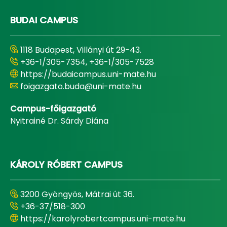
BUDAI CAMPUS
1118 Budapest, Villányi út 29-43.
+36-1/305-7354, +36-1/305-7528
https://budaicampus.uni-mate.hu
foigazgato.buda@uni-mate.hu
Campus-főigazgató
Nyitrainé Dr. Sárdy Diána
KÁROLY RÓBERT CAMPUS
3200 Gyöngyös, Mátrai út 36.
+36-37/518-300
https://karolyrobertcampus.uni-mate.hu