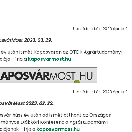
Utolsó frissítés: 2023 április 01.
svárMost 2023. 03. 29.
 év után ismét Kaposváron az OTDK Agrártudományi
iója - írja a
kaposvarmost.hu
Utolsó frissítés: 2023 április 01.
svárMost 2023. 02. 22.
svár húsz év után ad ismét otthont az Országos
mányos Diákköri Konferencia Agrártudományi
ciójának - írja a
kaposvarmost.hu
.