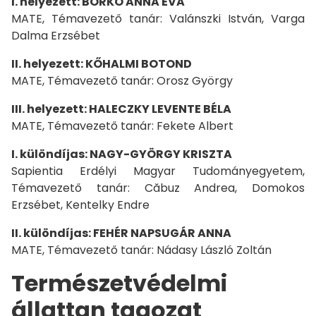
I. helyezett: BORKÓ ANNA ÉVA
MATE, Témavezető tanár: Valánszki István, Varga
Dalma Erzsébet
II. helyezett: KŐHALMI BOTOND
MATE, Témavezető tanár: Orosz György
III. helyezett: HALECZKY LEVENTE BÉLA
MATE, Témavezető tanár: Fekete Albert
I. különdíjas: NAGY-GYÖRGY KRISZTA
Sapientia Erdélyi Magyar Tudományegyetem,
Témavezető tanár: Căbuz Andrea, Domokos
Erzsébet, Kentelky Endre
II. különdíjas: FEHÉR NAPSUGÁR ANNA
MATE, Témavezető tanár: Nádasy László Zoltán
Természetvédelmi
állattan tagozat