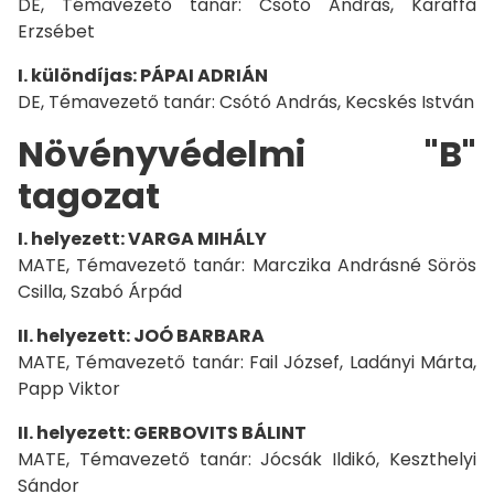
DE, Témavezető tanár: Csótó András, Karaffa
Erzsébet
I. különdíjas: PÁPAI ADRIÁN
DE, Témavezető tanár: Csótó András, Kecskés István
Növényvédelmi "B"
tagozat
I. helyezett: VARGA MIHÁLY
MATE, Témavezető tanár: Marczika Andrásné Sörös
Csilla, Szabó Árpád
II. helyezett: JOÓ BARBARA
MATE, Témavezető tanár: Fail József, Ladányi Márta,
Papp Viktor
II. helyezett: GERBOVITS BÁLINT
MATE, Témavezető tanár: Jócsák Ildikó, Keszthelyi
Sándor