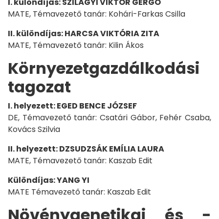
I. különdíjas: SZILÁGYI VIKTOR GERGŐ
MATE, Témavezető tanár: Kohári-Farkas Csilla
II. különdíjas: HARCSA VIKTÓRIA ZITA
MATE, Témavezető tanár: Kilin Ákos
Környezetgazdálkodási
tagozat
I. helyezett: EGED BENCE JÓZSEF
DE, Témavezető tanár: Csatári Gábor, Fehér Csaba,
Kovács Szilvia
II. helyezett: DZSUDZSÁK EMÍLIA LAURA
MATE, Témavezető tanár: Kaszab Edit
Különdíjas: YANG YI
MATE Témavezető tanár: Kaszab Edit
Növénygenetikai és -