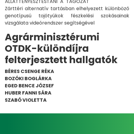
ÁLLATTENYÉSZTÉSTANI "A" TAGOZAT
Zárttéri alternatív tartásban elhelyezett különböző
genotípusú tojótyúkok fészkelési szokásainak
vizsgálata videórendszer segítségével
Agrárminisztérumi
OTDK-különdíjra
felterjesztett hallgatók
BÉRES CSENGE RÉKA
BOZÓKI BOGLÁRKA
EGED BENCE JÓZSEF
HUBER FANNI SÁRA
SZABÓ VIOLETTA