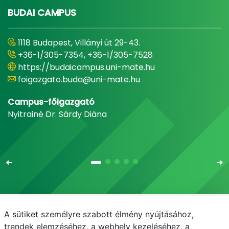
BUDAI CAMPUS
1118 Budapest, Villányi út 29-43.
+36-1/305-7354, +36-1/305-7528
https://budaicampus.uni-mate.hu
foigazgato.buda@uni-mate.hu
Campus-főigazgató
Nyitrainé Dr. Sárdy Diána
A sütiket személyre szabott élmény nyújtásához,
Email
Telefonkönyv
NEPTUN
E-learning
trendek elemzéséhez, a webhely kezeléséhez, a