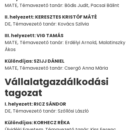
MATE, Témavezető tanár: Bódis Judit, Pacsai Bálint
II. helyezett: KERESZTES KRISTÓF MÁTÉ
DE, Témavezető tanár: Kovács Szilvia
III. helyezett: VIG TAMÁS
MATE, Témavezető tanár: Erdélyi Arnold, Malatinszky
Ákos
Különdíjas: SZIJJ DÁNIEL
MATE, Témavezető tanár: Csergő Anna Mária
Vállalatgazdálkodási
tagozat
I. helyezett: RICZ SÁNDOR
DE, Témavezető tanár: Szőllősi László
Különdíjas: KORHECZ RÉKA
Újvidéki Egyetem, Témavezető tanár: Kiss Ferenc