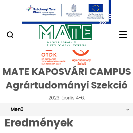
Ugrás a fő tartalomhoz
Minőségügy
OTDK 2023 Agrártudom
MAGYAR AGRÁR- ÉS
ÉLETTUDOMÁNYI EGYETEM
MATE KAPOSVÁRI CAMPUS
Agrártudományi Szekció
2023. április 4-6.
Menü
Eredmények