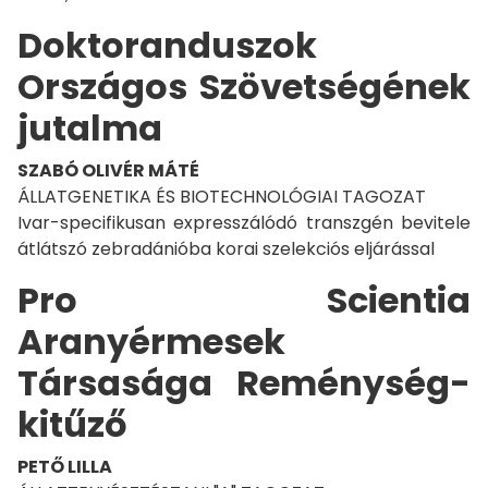
Doktoranduszok
Országos Szövetségének
jutalma
SZABÓ OLIVÉR MÁTÉ
ÁLLATGENETIKA ÉS BIOTECHNOLÓGIAI TAGOZAT
Ivar-specifikusan expresszálódó transzgén bevitele
átlátszó zebradánióba korai szelekciós eljárással
Pro Scientia
Aranyérmesek
Társasága Reménység-
kitűző
PETŐ LILLA