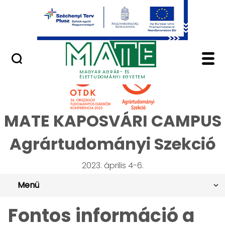
Ugrás a fő tartalomhoz
Minőségügy
OTDK 2023 Agrártudom
MAGYAR AGRÁR- ÉS
ÉLETTUDOMÁNYI EGYETEM
MATE KAPOSVÁRI CAMPUS
Agrártudományi Szekció
2023. április 4-6.
Menü
Fontos információ a