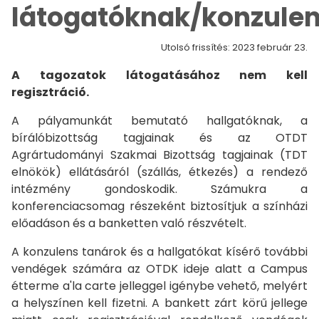
látogatóknak/konzule
Utolsó frissítés: 2023 február 23.
A tagozatok látogatásához nem kell
regisztráció.
A pályamunkát bemutató hallgatóknak, a
bírálóbizottság tagjainak és az OTDT
Agrártudományi Szakmai Bizottság tagjainak (TDT
elnökök) ellátásáról (szállás, étkezés) a rendező
intézmény gondoskodik. Számukra a
konferenciacsomag részeként biztosítjuk a színházi
előadáson és a banketten való részvételt.
A konzulens tanárok és a hallgatókat kísérő további
vendégek számára az OTDK ideje alatt a Campus
étterme a'la carte jelleggel igénybe vehető, melyért
a helyszínen kell fizetni. A bankett zárt körű jellege