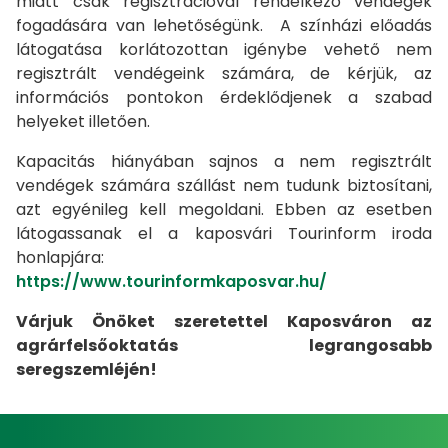
miatt csak regisztrációval rendelkező vendégek
fogadására van lehetőségünk. A színházi előadás
látogatása korlátozottan igénybe vehető nem
regisztrált vendégeink számára, de kérjük, az
információs pontokon érdeklődjenek a szabad
helyeket illetően.
Kapacitás hiányában sajnos a nem regisztrált
vendégek számára szállást nem tudunk biztosítani,
azt egyénileg kell megoldani. Ebben az esetben
látogassanak el a kaposvári Tourinform iroda
honlapjára:
https://www.tourinformkaposvar.hu/
Várjuk Önöket szeretettel Kaposváron az
agrárfelsőoktatás legrangosabb
seregszemléjén!