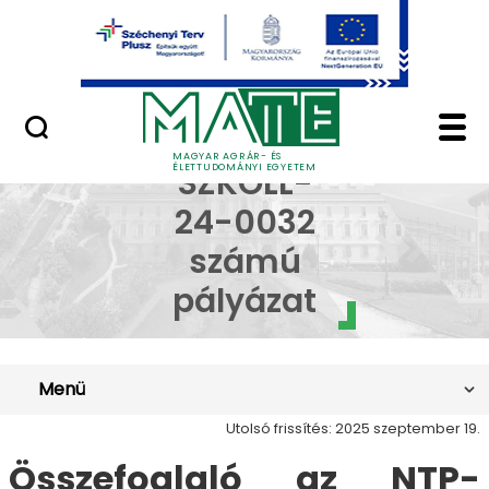
Ugrás a fő tartalomhoz
Minőségügy
NTP-SZKOLL-24-0032 
NTP-
MAGYAR AGRÁR- ÉS
ÉLETTUDOMÁNYI EGYETEM
SZKOLL-
24-0032
számú
pályázat
Menü
Utolsó frissítés: 2025 szeptember 19.
Összefoglaló az NTP-