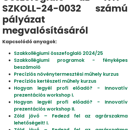
SZKOLL-24-0032 számú
pályázat
megvalósításáról
Kapcsolódó anyagok:
Szakkollégiumi összefoglaló 2024/25
Szakkollégiumi programok - fényképes
beszámoló
Precíziós növénytermesztési műhely kurzus
Precíziós kertészeti műhely kurzus
Hogyan legyél profi előadó? - Innovatív
prezentációs workshop I.
Hogyan legyél profi előadó? - Innovatív
prezentációs workshop II.
Zöld jövő – Fedezd fel az agrárszakma
lehetőségeit! I.
Zöld jövő – Fedezd fel az agrárszakma