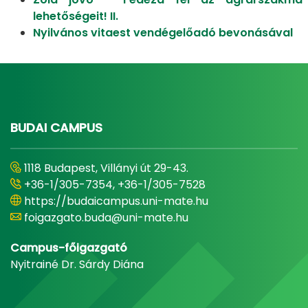
lehetőségeit! II.
Nyilvános vitaest vendégelőadó bevonásával
BUDAI CAMPUS
1118 Budapest, Villányi út 29-43.
+36-1/305-7354, +36-1/305-7528
https://budaicampus.uni-mate.hu
foigazgato.buda@uni-mate.hu
Campus-főigazgató
Nyitrainé Dr. Sárdy Diána