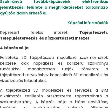
Szakirányú továbbképzéseink
elektronikus
jelentkezési felülete
a meghirdetéseket tartalmazó
gyűjtőoldalon érhető el.
Képzési információk
Képzésért felelős intézet:
Tájépítészeti,
Településtervezési és Díszkertészeti Intézet
A képzés célja
Felsőfokú 3D tájépítészeti modellező szakmérnökök
képzése, akik naprakész és korszerű szakirányú
tudásukkal magabiztosan tudják irányítani a
tájépítészeti tervezéshez kapcsolódó 3D modellezési és
vizualizációs feladatokat.
A tájépítészeti 3D modellezés és tervezés, a BIM
alkalmazás területén országszerte tapasztalható a
szakemberhiány. A képzés célja e hiány enyhítése,
továbbá a szakterületen dolgozó állomány