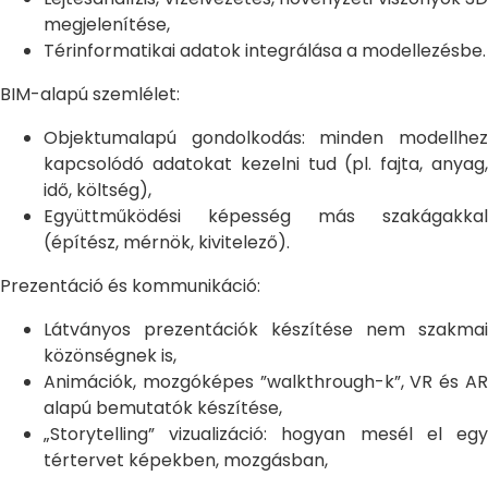
megjelenítése,
Térinformatikai adatok integrálása a modellezésbe.
BIM-alapú szemlélet:
Objektumalapú gondolkodás: minden modellhez
kapcsolódó adatokat kezelni tud (pl. fajta, anyag,
idő, költség),
Együttműködési képesség más szakágakkal
(építész, mérnök, kivitelező).
Prezentáció és kommunikáció:
Látványos prezentációk készítése nem szakmai
közönségnek is,
Animációk, mozgóképes ”walkthrough-k”, VR és AR
alapú bemutatók készítése,
„Storytelling” vizualizáció: hogyan mesél el egy
tértervet képekben, mozgásban,