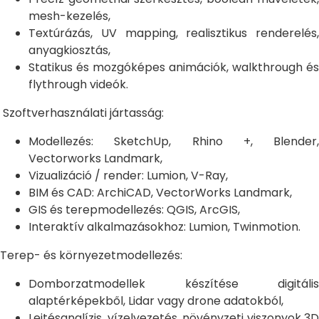
mesh-kezelés,
Textúrázás, UV mapping, realisztikus renderelés,
anyagkiosztás,
Statikus és mozgóképes animációk, walkthrough és
flythrough videók.
Szoftverhasználati jártasság:
Modellezés: SketchUp, Rhino +, Blender,
Vectorworks Landmark,
Vizualizáció / render: Lumion, V-Ray,
BIM és CAD: ArchiCAD, VectorWorks Landmark,
GIS és terepmodellezés: QGIS, ArcGIS,
Interaktív alkalmazásokhoz: Lumion, Twinmotion.
Terep- és környezetmodellezés:
Domborzatmodellek készítése digitális
alaptérképekből, Lidar vagy drone adatokból,
Lejtésanalízis, vízelvezetés, növényzeti viszonyok 3D