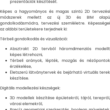
prezentációk készítését.
Képes a hagyományos és magas szintű 2D tervezési
módszerek mellett az új 3D és BIM alapú
gondolkodásmódra, tervezési szemléletre. Képességei
az alábbi területekere terjednek ki:
Térbeli gondolkodás és vizualizáció:
Absztrakt 2D tervből háromdimenziós modellt
képes létrehozni,
Térbeli arányok, lépték, mozgás és nézőpontok
érzékelése,
Életszerű látványtervek és bejárható virtuális terek
készítése.
Digitális modellezési készségek:
3D modellek készítése épületekről, tájról, terepről,
városi elemekről,
Precíz geometriai szerkesztés, boolean műveletek,