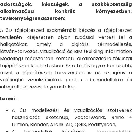
adottságok, készségek, a szakképzettség
alkalmazása konkrét környezetben,
tevékenységrendszerben:
A 3D tájépítészeti szakmérnöki képzés a tájépítészet
területén kifejezetten olyan tudással vértezi fel a
hallgatókat, amely a digitális térmodellezés,
látványtervezés, vizualizáció és BIM (Building Information
Modeling) módszertan korszerű alkalmazására fókuszál
tájépítészeti kontextusban. Ez a tudás egyre fontosabb,
mivel a tájépítészeti tervezésben is nő az igény a
valósághű vizualizációkra, pontos adatmodellekre és
integrált tervezési folyamatokra.
Ismeri:
A 3D modellezési és vizualizációs szoftverek
használatát: SketchUp, VectorWorks, Rhino +
Lumion, Blender, ArchiCAD, QGIS, RealityScan,
A térmodellek készítését, terepmodellek,