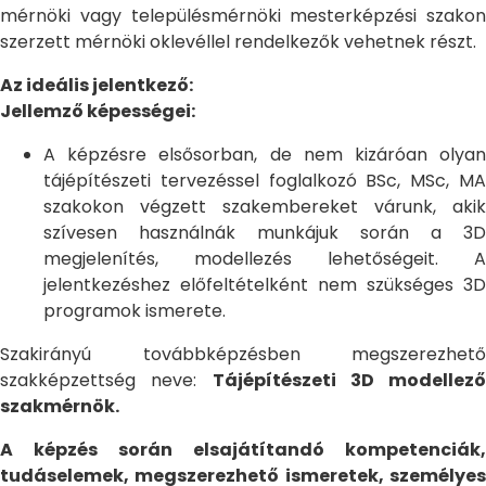
mérnöki vagy településmérnöki mesterképzési szakon
szerzett mérnöki oklevéllel rendelkezők vehetnek részt.
Az ideális jelentkező:
Jellemző képességei:
A képzésre elsősorban, de nem kizáróan olyan
tájépítészeti tervezéssel foglalkozó BSc, MSc, MA
szakokon végzett szakembereket várunk, akik
szívesen használnák munkájuk során a 3D
megjelenítés, modellezés lehetőségeit. A
jelentkezéshez előfeltételként nem szükséges 3D
programok ismerete.
Szakirányú továbbképzésben megszerezhető
szakképzettség neve:
Tájépítészeti 3D modellező
szakmérnök.
A képzés során elsajátítandó kompetenciák,
tudáselemek, megszerezhető ismeretek, személyes