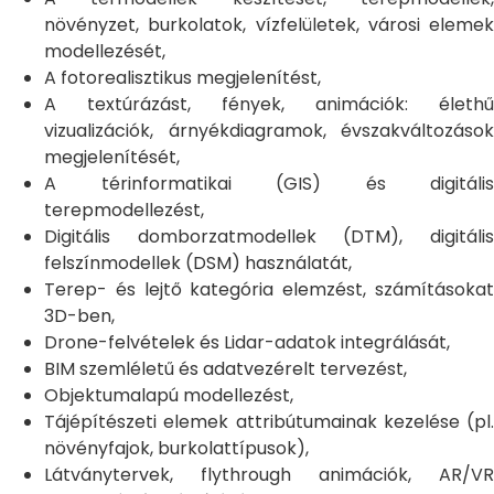
növényzet, burkolatok, vízfelületek, városi elemek
modellezését,
A fotorealisztikus megjelenítést,
A textúrázást, fények, animációk: élethű
vizualizációk, árnyékdiagramok, évszakváltozások
megjelenítését,
A térinformatikai (GIS) és digitális
terepmodellezést,
Digitális domborzatmodellek (DTM), digitális
felszínmodellek (DSM) használatát,
Terep- és lejtő kategória elemzést, számításokat
3D-ben,
Drone-felvételek és Lidar-adatok integrálását,
BIM szemléletű és adatvezérelt tervezést,
Objektumalapú modellezést,
Tájépítészeti elemek attribútumainak kezelése (pl.
növényfajok, burkolattípusok),
Látványtervek, flythrough animációk, AR/VR