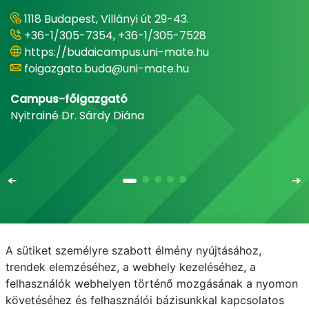
1118 Budapest, Villányi út 29-43.
+36-1/305-7354, +36-1/305-7528
https://budaicampus.uni-mate.hu
foigazgato.buda@uni-mate.hu
Campus-főigazgató
Nyitrainé Dr. Sárdy Diána
A sütiket személyre szabott élmény nyújtásához,
Email
Telefonkönyv
NEPTUN
E-learning
trendek elemzéséhez, a webhely kezeléséhez, a
felhasználók webhelyen történő mozgásának a nyomon
Médiaközpont
Informatikai Igazgatóság
követéséhez és felhasználói bázisunkkal kapcsolatos