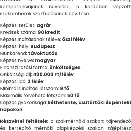
kompetenciájának növelése, a korábban végzett
szakemberek szaktudásának bővítése.
Képzési terület:
agrár
Kreditek száma:
90 kredit
Képzés indításának féléve:
őszi félév
Képzési hely:
Budapest
Munkarend:
távoktatás
Képzés nyelve:
magyar
Finanszírozási forma:
önköltséges
Önköltségi díj:
400.000 Ft/félév
Képzési idő:
3 félév
Minimális indítási létszám:
8 fő
Maximális felvehető létszám:
50 fő
Képzés gyakorisága:
kéthetente, csütörtöki és péntek
napokon
Részvétel feltétele:
a szakmérnöki szakon: tájrendez
és kertépítő mérnöki alapképzési szakon, tájépítész