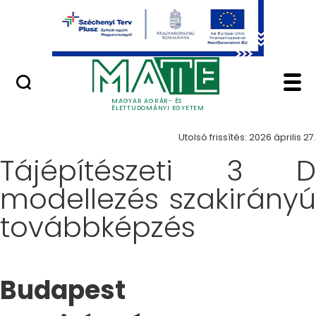
Ugrás a fő tartalomhoz
Minőségügy
Képzés - Magyar Agrá
Képzések
MAGYAR AGRÁR- ÉS
ÉLETTUDOMÁNYI EGYETEM
Utolsó frissítés: 2026 április 27.
Tájépítészeti 3 D
modellezés szakirányú
továbbképzés
Budapest