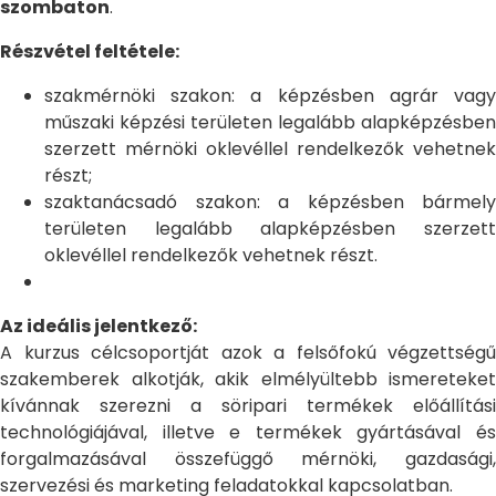
szombaton
.
Részvétel feltétele:
szakmérnöki szakon: a képzésben agrár vagy
műszaki képzési területen legalább alapképzésben
szerzett mérnöki oklevéllel rendelkezők vehetnek
részt;
szaktanácsadó szakon: a képzésben bármely
területen legalább alapképzésben szerzett
oklevéllel rendelkezők vehetnek részt.
Az ideális jelentkező:
A kurzus célcsoportját azok a felsőfokú végzettségű
szakemberek alkotják, akik elmélyültebb ismereteket
kívánnak szerezni a söripari termékek előállítási
technológiájával, illetve e termékek gyártásával és
forgalmazásával összefüggő mérnöki, gazdasági,
szervezési és marketing feladatokkal kapcsolatban.