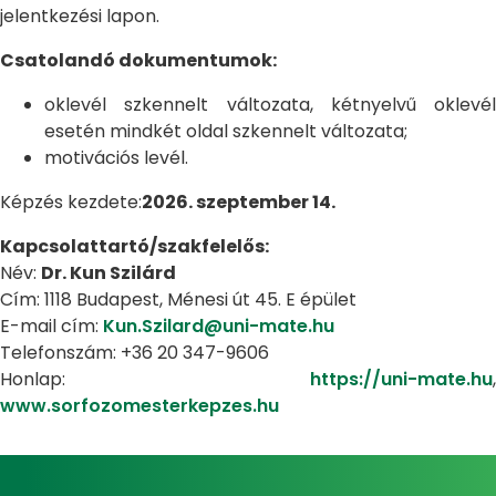
jelentkezési lapon.
Csatolandó dokumentumok:
oklevél szkennelt változata, kétnyelvű oklevél
esetén mindkét oldal szkennelt változata;
motivációs levél.
Képzés kezdete:
2026. szeptember 14.
Kapcsolattartó/szakfelelős:
Név:
Dr. Kun Szilárd
Cím: 1118 Budapest, Ménesi út 45. E épület
E-mail cím:
Kun.Szilard@uni-mate.hu
Telefonszám: +36 20 347-9606
Honlap:
https://uni-mate.hu
,
www.sorfozomesterkepzes.hu