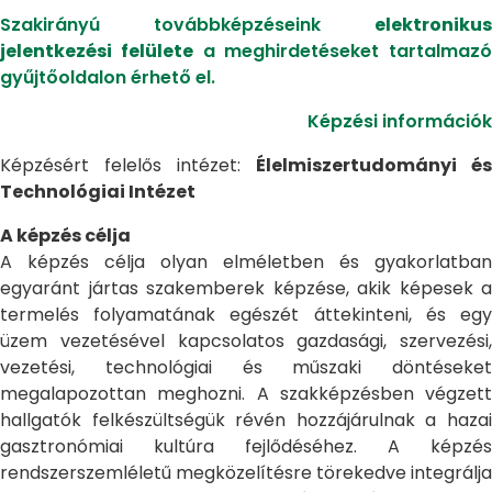
Szakirányú továbbképzéseink
elektronikus
jelentkezési felülete
a meghirdetéseket tartalmazó
gyűjtőoldalon érhető el.
Képzési információk
Képzésért felelős intézet:
Élelmiszertudományi és
Technológiai Intézet
A képzés célja
A képzés célja olyan elméletben és gyakorlatban
egyaránt jártas szakemberek képzése, akik képesek a
termelés folyamatának egészét áttekinteni, és egy
üzem vezetésével kapcsolatos gazdasági, szervezési,
vezetési, technológiai és műszaki döntéseket
megalapozottan meghozni. A szakképzésben végzett
hallgatók felkészültségük révén hozzájárulnak a hazai
gasztronómiai kultúra fejlődéséhez. A képzés
rendszerszemléletű megközelítésre törekedve integrálja