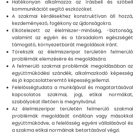
Hatékonyan alkalmazza az írásbeli és szóbeli
kommunikációt segítő eszközöket.
A szakmai kérdésekhez konstruktívan áll hozzá,
kezdeményező, fogékony az újdonságokra.
Elkötelezett az élelmiszer-minőség, -biztonság,
valamint az egyén és a társadalom egészségét
támogató, környezetbarát megoldások iránt.
Törekszik az élelmiszeripar területén felmerülő
problémák elemzésére és megoldására.
A felmerülő szakmai problémák megoldásában az
együttműködési szándék, alkalmazkodó képesség
és jó kapcsolatteremtő képesség jellemzi.
Felelősségtudata a munkájával és magatartásával
kapcsolatos szakmai, jogi, etikai normákat,
szabályokat illetően is megnyilvánul.
Az élelmiszeripar területén felmerülő szakmai
problémák megoldását önállóan vagy másokkal
együttműködve, a felelősség egyéni vállalásával és
a szakma etikai normáinak betartásával végzi.