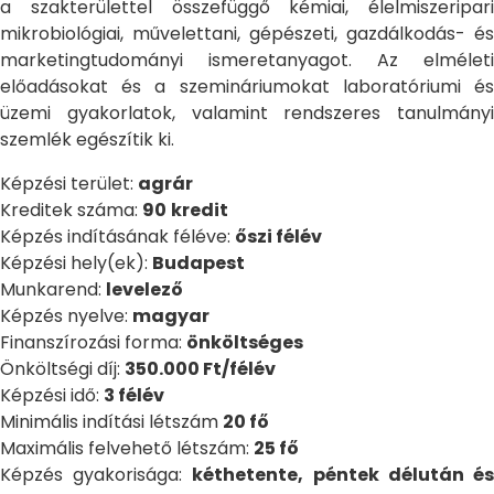
a szakterülettel összefüggő kémiai, élelmiszeripari
mikrobiológiai, művelettani, gépészeti, gazdálkodás- és
marketingtudományi ismeretanyagot. Az elméleti
előadásokat és a szemináriumokat laboratóriumi és
üzemi gyakorlatok, valamint rendszeres tanulmányi
szemlék egészítik ki.
Képzési terület:
agrár
Kreditek száma:
90
kredit
Képzés indításának féléve:
őszi félév
Képzési hely(ek):
Budapest
Munkarend:
levelező
Képzés nyelve:
magyar
Finanszírozási forma:
önköltséges
Önköltségi díj:
350.000 Ft/félév
Képzési idő:
3 félév
Minimális indítási létszám
20 fő
Maximális felvehető létszám:
25 fő
Képzés gyakorisága:
kéthetente, péntek délután é