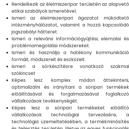
Rendelkezik az élelmiszeripar területén az alapvető
etikai szabályok ismeretével.
Ismeri az élelmiszeripari ágazatot működtető
intézményhálózatot, valamint a hozzá kapcsolódó
jogszabályi hátteret.
Ismeri a releváns információgyűjtési, elemzési és
problémamegoldási módszereket.
Ismeri és használja a hatékony kommunikáció
formáit, módszereit és eszközeit.
Ismeri a sörkészítésre vonatkozó szakmai
szókincset
Képes lesz komplex módon áttekinteni,
optimalizálni és irányítani a söripari termékek
előállításával és forgalmazásával foglalkozó
vállalkozások tevékenységét.
Képes lesz a söripari termékeket előállító
vállalkozások technológiai tervezésére, a
technológia üzemeltetésében, a termékminősítés
és fejlesztés területén, illetve az egyes funkcionális