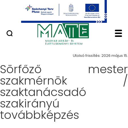
Ugrás a fő tartalomhoz
Minőségügy
Képzés - Magyar Agrá
Képzések
MAGYAR AGRÁR- ÉS
ÉLETTUDOMÁNYI EGYETEM
Utolsó frissítés: 2026 május 15.
Sörfőző mester
szakmérnök /
szaktanácsadó
szakirányú
továbbképzés