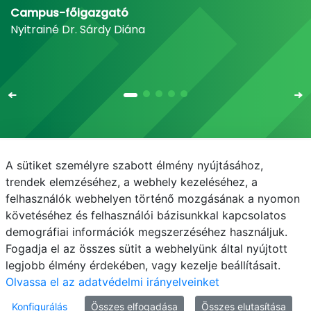
Campus-főigazgató
Nyitrainé Dr. Sárdy Diána
A sütiket személyre szabott élmény nyújtásához,
Email
Telefonkönyv
NEPTUN
E-learning
trendek elemzéséhez, a webhely kezeléséhez, a
felhasználók webhelyen történő mozgásának a nyomon
Médiaközpont
Informatikai Igazgatóság
követéséhez és felhasználói bázisunkkal kapcsolatos
demográfiai információk megszerzéséhez használjuk.
Adatvédelem
Fogadja el az összes sütit a webhelyünk által nyújtott
legjobb élmény érdekében, vagy kezelje beállításait.
Olvassa el az adatvédelmi irányelveinket
Konfigurálás
Összes elfogadása
Összes elutasítása