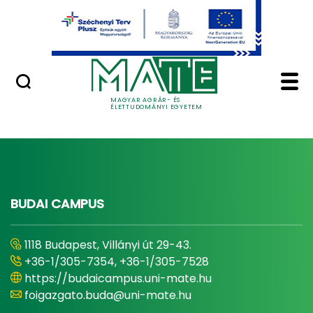
Ugrás a fő tartalomhoz
Minőségügy
Képzés - Magyar Agrá
Képzések
MAGYAR AGRÁR- ÉS
ÉLETTUDOMÁNYI EGYETEM
BUDAI CAMPUS
1118 Budapest, Villányi út 29-43.
+36-1/305-7354, +36-1/305-7528
https://budaicampus.uni-mate.hu
foigazgato.buda@uni-mate.hu