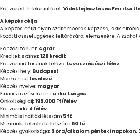
Képzésért felelős intézet:
Vidékfejlesztés és Fenntart
A képzés célja
A képzés célja olyan szakemberek képzése, akik elméleti
közötti összefüggések feltárására, elemzésére. A szakot 
Képzési terület:
agrár
Kreditek száma:
120 kredit
Képzés indításának féléve:
tavaszi és őszi félév
Képzési hely:
Budapest
Munkarend:
levelező
Képzés nyelve:
magyar
Finanszírozási forma:
önköltséges
Önköltségi díj:
195.000 Ft/félév
Képzési idő:
4 félév
Minimális indítási létszám
5 fő
Maximális felvehető létszám:
50 fő
Képzés gyakorisága:
8 óra/alkalom pénteki napokon, 