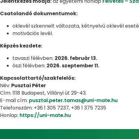
Jelentkezés módja:
az egyetemi honlap
Felvételi – S
Csatolandó dokumentumok:
oklevél szkennelt változata, kétnyelvű oklevél eset
motivációs levél.
Képzés kezdete:
tavaszi félévben:
2026. február 13.
őszi félévben:
2026. szeptember 11.
Kapcsolattartó/szakfelelős:
Név:
Pusztai Péter
Cím: 1118 Budapest, Villányi út 29-43.
E-mail cím:
pusztai.peter.tamas@uni-mate.hu
Telefonszám: +36 1 305 7237, +36 1 375 7235
Honlap:
https://uni-mate.hu