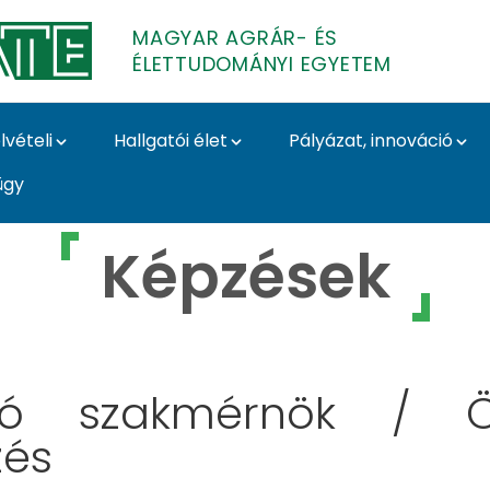
MAGYAR AGRÁR- ÉS
ÉLETTUDOMÁNYI EGYETEM
lvételi
Hallgatói élet
Pályázat, innováció
ügy
r- és Élettudományi 
Képzések
dó szakmérnök / Ök
zés