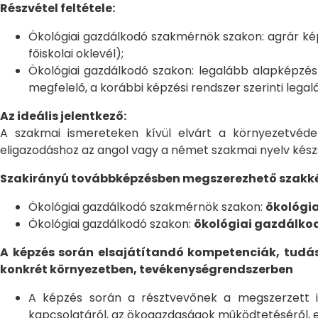
Részvétel feltétele:
Ökológiai gazdálkodó szakmérnök szakon: agrár kép
főiskolai oklevél);
Ökológiai gazdálkodó szakon: legalább alapképzé
megfelelő, a korábbi képzési rendszer szerinti legalá
Az ideális jelentkező:
A szakmai ismereteken kívül elvárt a környezetvédel
eligazodáshoz az angol vagy a német szakmai nyelv készs
Szakirányú továbbképzésben megszerezhető szakké
Ökológiai gazdálkodó szakmérnök szakon:
ökológi
Ökológiai gazdálkodó szakon:
ökológiai gazdálko
A képzés során elsajátítandó kompetenciák, tudá
konkrét környezetben, tevékenységrendszerben
A képzés során a résztvevőnek a megszerzett i
kapcsolatáról, az ökogazdaságok működtetéséről, el