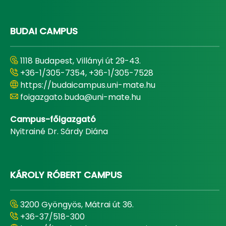
BUDAI CAMPUS
1118 Budapest, Villányi út 29-43.
+36-1/305-7354, +36-1/305-7528
https://budaicampus.uni-mate.hu
foigazgato.buda@uni-mate.hu
Campus-főigazgató
Nyitrainé Dr. Sárdy Diána
KÁROLY RÓBERT CAMPUS
3200 Gyöngyös, Mátrai út 36.
+36-37/518-300