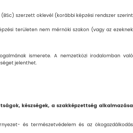
BSc) szerzett oklevél (korábbi képzési rendszer szerint
épzési területen nem mérnöki szakon (vagy az ezeknek
 fogalmának ismerete. A nemzetközi irodalomban való
séget jelenthet.
ttságok, készségek, a szakképzettség alkalmazása
örnyezet- és természetvédelem és az ökogazdálkodás