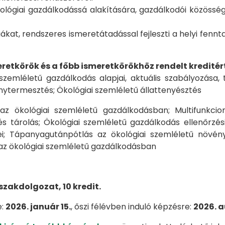
ógiai gazdálkodássá alakítására, gazdálkodói közösség
iákat, rendszeres ismeretátadással fejleszti a helyi fenn
tkörök és a főbb ismeretkörökhöz rendelt kreditér
szemléletű gazdálkodás alapjai, aktuális szabályozása, 
nytermesztés; Ökológiai szemléletű állattenyésztés
az ökológiai szemléletű gazdálkodásban; Multifunkcio
s tárolás; Ökológiai szemléletű gazdálkodás ellenőrzés
i; Tápanyagutánpótlás az ökológiai szemléletű növény
 az ökológiai szemléletű gazdálkodásban
szakdolgozat, 10 kredit
.
e:
2026. január 15.
, őszi félévben induló képzésre:
2026. a