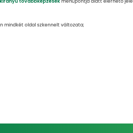
zakirányú továbbképzések
menüpontja alatt elérhető jele
én mindkét oldal szkennelt változata;