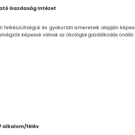
ható Gazdaság Intézet
 felkészültségük és gyakorlati ismereteik alapján képese
elvégzők képessé válnak az ökológiai gazdálkodás önálló 
7 alkalom/félév