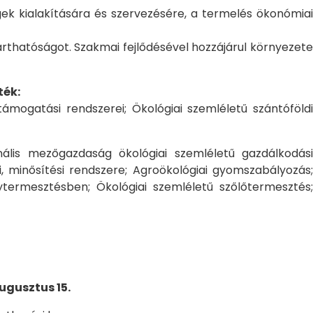
ek kialakítására és szervezésére, a termelés ökonómiai
tarthatóságot. Szakmai fejlődésével hozzájárul környezete
ték:
támogatási rendszerei; Ökológiai szemléletű szántóföld
nális mezőgazdaság ökológiai szemléletű gazdálkodási
i, minősítési rendszere; Agroökológiai gyomszabályozás;
termesztésben; Ökológiai szemléletű szőlőtermesztés;
ugusztus 15.