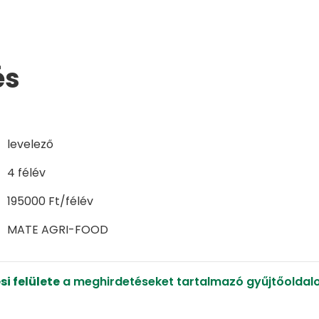
és
levelező
4 félév
195000 Ft/félév
MATE AGRI-FOOD
si felülete
a meghirdetéseket tartalmazó gyűjtőoldalon