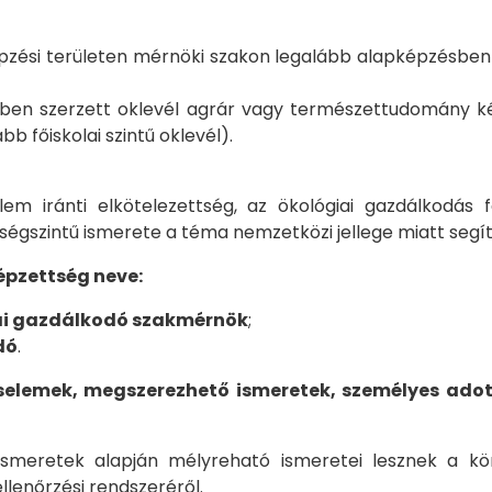
zési területen mérnöki szakon legalább alapképzésben (
sben szerzett oklevél agrár vagy természettudomány k
bb főiskolai szintű oklevél).
em iránti elkötelezettség, az ökológiai gazdálkodás
égszintű ismerete a téma nemzetközi jellege miatt segít
pzettség neve:
ai gazdálkodó szakmérnök
;
dó
.
selemek, megszerezhető ismeretek, személyes ado
smeretek alapján mélyreható ismeretei lesznek a k
lenőrzési rendszeréről.