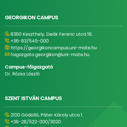
GEORGIKON CAMPUS
8360 Keszthely, Deák Ferenc utca 16.
+36-83/545-000
https://georgikoncampus.uni-mate.hu
foigazgato.georgikon@uni-mate.hu
Campus-főigazgató
Dr. Rózsa László
SZENT ISTVÁN CAMPUS
2100 Gödöllő, Páter Károly utca 1.
+36-28/522-000/3020