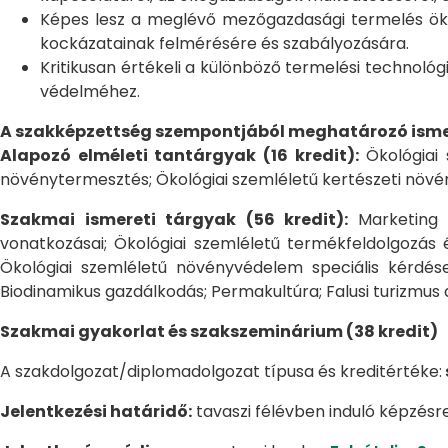
Képes lesz a meglévő mezőgazdasági termelés ökol
kockázatainak felmérésére és szabályozására.
Kritikusan értékeli a különböző termelési technológ
védelméhez.
A szakképzettség szempontjából meghatározó ismere
Alapozó elméleti tantárgyak (16 kredit):
Ökológiai 
növénytermesztés; Ökológiai szemléletű kertészeti növé
Szakmai ismereti tárgyak (56 kredit):
Marketing 
vonatkozásai; Ökológiai szemléletű termékfeldolgozás é
Ökológiai szemléletű növényvédelem speciális kérdése
Biodinamikus gazdálkodás; Permakultúra; Falusi turizmus
Szakmai gyakorlat és szakszeminárium (38 kredit)
A szakdolgozat/diplomadolgozat típusa és kreditértéke:
Jelentkezési határidő:
tavaszi félévben induló képzésr