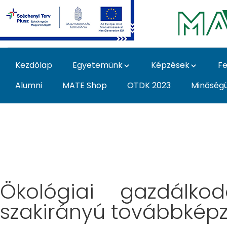
Ugrás a fő tartalomhoz
Kezdőlap
Egyetemünk
Képzések
Fe
Alumni
MATE Shop
OTDK 2023
Minőség
Képzés - Magyar Agrá
Ökológiai gazdálko
szakirányú továbbkép