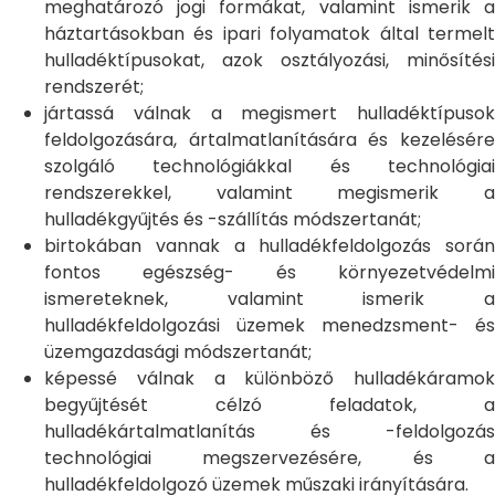
meghatározó jogi formákat, valamint ismerik a
háztartásokban és ipari folyamatok által termelt
hulladéktípusokat, azok osztályozási, minősítési
rendszerét;
jártassá válnak a megismert hulladéktípusok
feldolgozására, ártalmatlanítására és kezelésére
szolgáló technológiákkal és technológiai
rendszerekkel, valamint megismerik a
hulladékgyűjtés és -szállítás módszertanát;
birtokában vannak a hulladékfeldolgozás során
fontos egészség- és környezetvédelmi
ismereteknek, valamint ismerik a
hulladékfeldolgozási üzemek menedzsment- és
üzemgazdasági módszertanát;
képessé válnak a különböző hulladékáramok
begyűjtését célzó feladatok, a
hulladékártalmatlanítás és -feldolgozás
technológiai megszervezésére, és a
hulladékfeldolgozó üzemek műszaki irányítására.