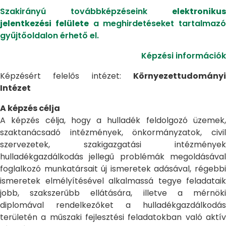
Szakirányú továbbképzéseink
elektronikus
jelentkezési felülete
a meghirdetéseket tartalmazó
gyűjtőoldalon érhető el.
Képzési információk
Képzésért felelős intézet:
Környezettudományi
Intézet
A képzés célja
A képzés célja, hogy a hulladék feldolgozó üzemek,
szaktanácsadó intézmények, önkormányzatok, civil
szervezetek, szakigazgatási intézmények
hulladékgazdálkodás jellegű problémák megoldásával
foglalkozó munkatársait új ismeretek adásával, régebbi
ismeretek elmélyítésével alkalmassá tegye feladataik
jobb, szakszerűbb ellátására, illetve a mérnöki
diplomával rendelkezőket a hulladékgazdálkodás
területén a műszaki fejlesztési feladatokban való aktív