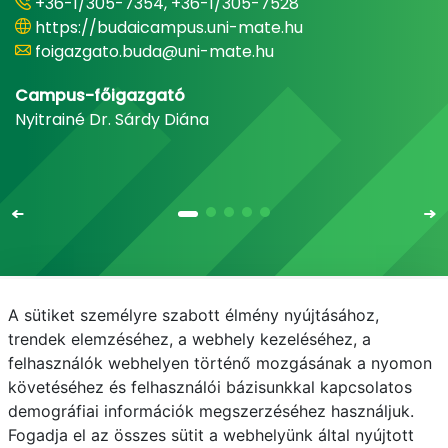
+36-1/305-7354, +36-1/305-7528
https://budaicampus.uni-mate.hu
foigazgato.buda@uni-mate.hu
Campus-főigazgató
Nyitrainé Dr. Sárdy Diána
A sütiket személyre szabott élmény nyújtásához,
Email
Telefonkönyv
NEPTUN
E-learning
trendek elemzéséhez, a webhely kezeléséhez, a
felhasználók webhelyen történő mozgásának a nyomon
Médiaközpont
Informatikai Igazgatóság
követéséhez és felhasználói bázisunkkal kapcsolatos
demográfiai információk megszerzéséhez használjuk.
Adatvédelem
Fogadja el az összes sütit a webhelyünk által nyújtott