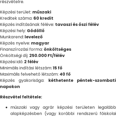
részvételre.
Képzési terület:
műszaki
Kreditek száma:
60 kredit
Képzés indításának féléve:
tavaszi és őszi félév
Képzési hely:
Gödöllő
Munkarend:
levelező
Képzés nyelve:
magyar
Finanszírozási forma:
önköltséges
Önköltségi díj:
250.000 Ft/félév
Képzési idő:
2 félév
Minimális indítási létszám:
15 fő
Maximális felvehető létszám:
40 fő
Képzés gyakorisága:
kéthetente péntek-szombat
napokon
Részvétel feltétele:
műszaki vagy agrár képzési területen legalább
alapképzésben (vagy korábbi rendszerű főiskolai