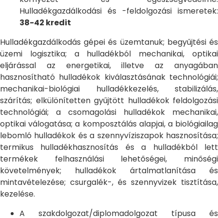
Hulladékgazdálkodási és -feldolgozási ismeretek:
38-42 kredit
Hulladékgazdálkodás gépei és üzemtanuk; begyűjtési és
üzemi logisztika; a hulladékból mechanikai, optikai
eljárással az energetikai, illetve az anyagában
hasznosítható hulladékok kiválasztásának technológiái;
mechanikai-biológiai hulladékkezelés, stabilizálás,
szárítás; elkülönítetten gyűjtött hulladékok feldolgozási
technológiái; a csomagolási hulladékok mechanikai,
optikai válogatása; a komposztálás alapjai, a biológiailag
lebomló hulladékok és a szennyvíziszapok hasznosítása;
termikus hulladékhasznosítás és a hulladékból lett
termékek felhasználási lehetőségei, minőségi
követelmények; hulladékok ártalmatlanítása és
mintavételezése; csurgalék-, és szennyvizek tisztítása,
kezelése.
A szakdolgozat/diplomadolgozat típusa és