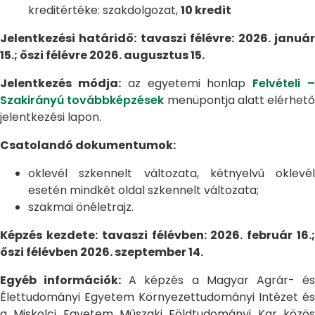
kreditértéke: szakdolgozat,
10 kredit
Jelentkezési határidő: tavaszi félévre: 2026. január
15.; őszi félévre 2026. augusztus 15.
Jelentkezés módja:
az egyetemi honlap
Felvételi 
Szakirányú továbbképzések
menüpontja alatt elérhető
jelentkezési lapon.
Csatolandó dokumentumok:
oklevél szkennelt változata, kétnyelvű oklevél
esetén mindkét oldal szkennelt változata;
szakmai önéletrajz.
Képzés kezdete: tavaszi félévben: 2026. február 16.;
őszi félévben 2026. szeptember 14.
Egyéb információk:
A képzés a Magyar Agrár- é
Élettudományi Egyetem Környezettudományi Intézet és
a Miskolci Egyetem Műszaki Földtudományi Kar közös