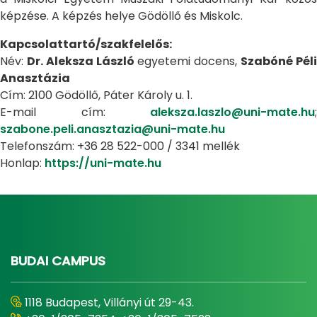
képzése. A képzés helye Gödöllő és Miskolc.
Kapcsolattartó/szakfelelős:
Név:
Dr. Aleksza László
egyetemi docens,
Szabóné Pél
Anasztázia
Cím: 2100 Gödöllő, Páter Károly u. 1.
E-mail cím:
aleksza.laszlo@uni-mate.hu
;
szabone.peli.anasztazia@uni-mate.hu
Telefonszám: +36 28 522-000 / 3341 mellék
Honlap:
https://uni-mate.hu
BUDAI CAMPUS
1118 Budapest, Villányi út 29-43.