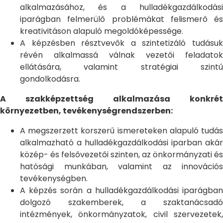
alkalmazásához, és a hulladékgazdálkodási
iparágban felmerülő problémákat felismerő és
kreativitáson alapuló megoldóképessége.
A képzésben résztvevők a szintetizáló tudásuk
révén alkalmassá válnak vezetői feladatok
ellátására, valamint stratégiai szintű
gondolkodásra.
A szakképzettség alkalmazása konkrét
környezetben, tevékenységrendszerben:
A megszerzett korszerű ismereteken alapuló tudás
alkalmazható a hulladékgazdálkodási iparban akár
közép- és felsővezetői szinten, az önkormányzati és
hatósági munkában, valamint az innovációs
tevékenységben.
A képzés során a hulladékgazdálkodási iparágban
dolgozó szakemberek, a szaktanácsadó
intézmények, önkormányzatok, civil szervezetek,