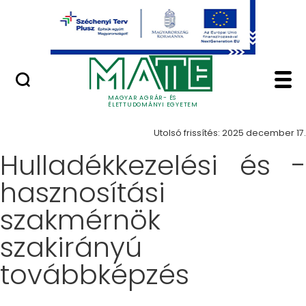
Ugrás a fő tartalomhoz
Minőségügy
Képzés - Magyar Agrá
Képzések
MAGYAR AGRÁR- ÉS
ÉLETTUDOMÁNYI EGYETEM
Utolsó frissítés: 2025 december 17.
Hulladékkezelési és -
hasznosítási
szakmérnök
szakirányú
továbbképzés