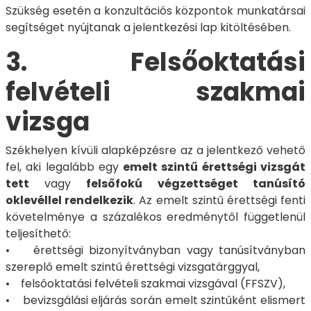
Szükség esetén a konzultációs központok munkatársai
segítséget nyújtanak a jelentkezési lap kitöltésében.
3. Felsőoktatási
felvételi szakmai
vizsga
Székhelyen kívüli alapképzésre az a jelentkező vehető
fel, aki legalább egy
emelt szintű érettségi vizsgát
tett
vagy
felsőfokú végzettséget tanúsító
oklevéllel rendelkezik
. Az emelt szintű érettségi fenti
követelménye a százalékos eredménytől függetlenül
teljesíthető:
• érettségi bizonyítványban vagy tanúsítványban
szereplő emelt szintű érettségi vizsgatárggyal,
• felsőoktatási felvételi szakmai vizsgával (FFSZV),
• bevizsgálási eljárás során emelt szintűként elismert