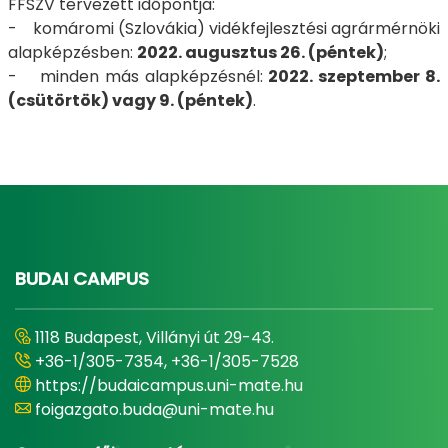
FFSZV tervezett időpontja:
- komáromi (Szlovákia) vidékfejlesztési agrármérnöki
alapképzésben:
2022. augusztus 26. (péntek)
;
- minden más alapképzésnél:
2022. szeptember 8.
(csütörtök) vagy 9. (péntek)
.
BUDAI CAMPUS
1118 Budapest, Villányi út 29-43.
+36-1/305-7354, +36-1/305-7528
https://budaicampus.uni-mate.hu
foigazgato.buda@uni-mate.hu