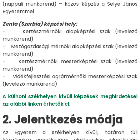
(nappali munkarend) – közös képzés a Selye János
Egyetemmel
Zenta (Szerbia) képzési hely:
- Kertészmérnöki alapképzési szak (levelező
munkarend)
- Mezőgazdasági mérnöki alapképzési szak (levelező
munkarend)
- Kertészmérnöki mesterképzési szak (levelező
munkarend)
- Vidékfejlesztési agrármérnöki mesterképzési szak
(levelező munkarend)
A külhoni székhelyen kívüli képzések meghirdetései
az alábbi linken érhetők el.
2. Jelentkezés módja
Az Egyetem a székhelyen kívüli, határon túli
képzésekre vonatkozóan elektronikus jelentkezési