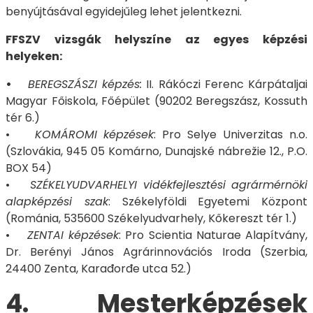
benyújtásával egyidejűleg lehet jelentkezni.
FFSZV vizsgák helyszíne az egyes képzési
helyeken:
​​​​​​​•
BEREGSZÁSZI képzés:
II. Rákóczi Ferenc Kárpátaljai
Magyar Főiskola, Főépület (90202 Beregszász, Kossuth
tér 6.)
•
KOMÁROMI képzések
: Pro Selye Univerzitas n.o.
(Szlovákia, 945 05 Komárno, Dunajské nábrežie 12., P.O.
BOX 54)
•
SZÉKELYUDVARHELYI vidékfejlesztési agrármérnöki
alapképzési szak
: Székelyföldi Egyetemi Központ
(Románia, 535600 Székelyudvarhely, Kőkereszt tér 1.)
•
ZENTAI képzések
: Pro Scientia Naturae Alapítvány,
Dr. Berényi János Agrárinnovációs Iroda (Szerbia,
24400 Zenta, Karađorđe utca 52.)
4. Mesterképzések