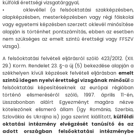
külföldi érettségi vizsgatárggyal,
• oklevéllel (a felsőoktatási szakképzésben,
alapképzésben, mesterképzésben vagy régi főiskolai
vagy egyetemi képzésben szerzett oklevél minősítése
alapján is történhet pontszámítás, ebben az esetben
nem szükséges az emelt szintű érettségi vagy FFSZV
vizsga).
A felsőoktatási felvételi eljárásról szóló 423/2012. (XII.
29.) Korm. Rendelet 23. §-a új (5) bekezdése alapján a
székhelyen kívüli képzések felvételi eljárásban
emelt
szintű idegen nyelvi érettségi vizsgának minősül
a
felsőoktatási képesítéseknek az európai régióban
történő elismeréséről szóló, 1997. április 11-én,
Lisszabonban aláírt Egyezményt magára nézve
kötelezőnek elismerő állam (így Románia, Szerbia,
Szlovákia és Ukrajna is) joga szerint kiállított,
külföldi
oktatási intézmény elvégzését tanúsító és az
adott országban felsőoktatási intézménybe