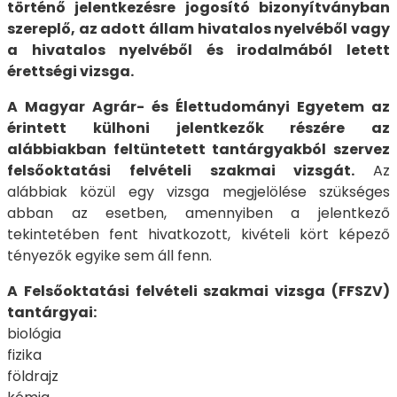
történő jelentkezésre jogosító bizonyítványban
szereplő, az adott állam hivatalos nyelvéből vagy
a hivatalos nyelvéből és irodalmából letett
érettségi vizsga.
A Magyar Agrár- és Élettudományi Egyetem az
érintett külhoni jelentkezők részére az
alábbiakban feltüntetett tantárgyakból szervez
felsőoktatási felvételi szakmai vizsgát.
Az
alábbiak közül egy vizsga megjelölése szükséges
abban az esetben, amennyiben a jelentkező
tekintetében fent hivatkozott, kivételi kört képező
tényezők egyike sem áll fenn.
A Felsőoktatási felvételi szakmai vizsga (FFSZV)
tantárgyai:
biológia
fizika
földrajz