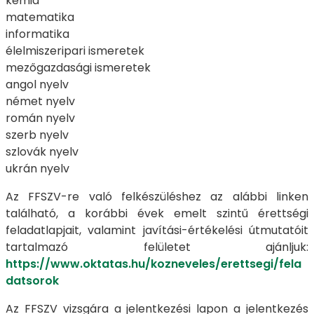
kémia
matematika
informatika
élelmiszeripari ismeretek
mezőgazdasági ismeretek
angol nyelv
német nyelv
román nyelv
szerb nyelv
szlovák nyelv
ukrán nyelv
Az FFSZV-re való felkészüléshez az alábbi linken
található, a korábbi évek emelt szintű érettségi
feladatlapjait, valamint javítási-értékelési útmutatóit
tartalmazó felületet ajánljuk:
https://www.oktatas.hu/kozneveles/erettsegi/fela
datsorok
Az FFSZV vizsgára a jelentkezési lapon a jelentkezés