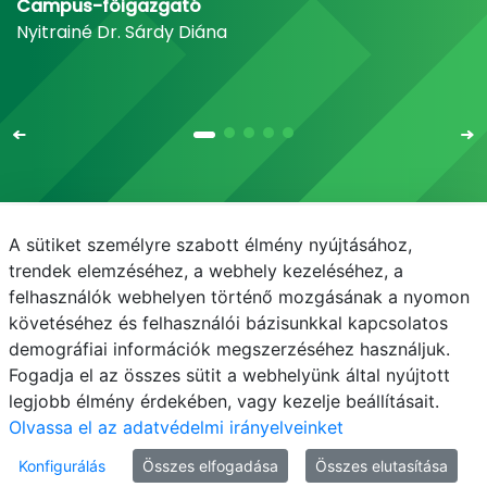
Campus-főigazgató
Nyitrainé Dr. Sárdy Diána
A sütiket személyre szabott élmény nyújtásához,
Email
Telefonkönyv
NEPTUN
E-learning
trendek elemzéséhez, a webhely kezeléséhez, a
felhasználók webhelyen történő mozgásának a nyomon
Médiaközpont
Informatikai Igazgatóság
követéséhez és felhasználói bázisunkkal kapcsolatos
demográfiai információk megszerzéséhez használjuk.
Adatvédelem
Fogadja el az összes sütit a webhelyünk által nyújtott
legjobb élmény érdekében, vagy kezelje beállításait.
Olvassa el az adatvédelmi irányelveinket
Konfigurálás
Összes elfogadása
Összes elutasítása
© MATE 2021