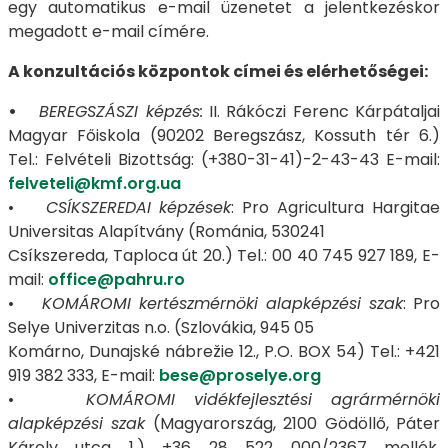
egy automatikus e-mail üzenetet a jelentkezéskor
megadott e-mail címére.
A konzultációs központok címei és elérhetőségei:
​​​​​​​•
BEREGSZÁSZI képzés:
II. Rákóczi Ferenc Kárpátaljai
Magyar Főiskola (90202 Beregszász, Kossuth tér 6.)
Tel.: Felvételi Bizottság: (+380-31-41)-2-43-43 E-mail:
felveteli@kmf.org.ua
•
CSÍKSZEREDAI képzések
: Pro Agricultura Hargitae
Universitas Alapítvány (Románia, 530241
Csíkszereda, Taploca út 20.) Tel.: 00 40 745 927 189, E-
mail:
office@pahru.ro
•
KOMÁROMI kertészmérnöki alapképzési szak
: Pro
Selye Univerzitas n.o. (Szlovákia, 945 05
Komárno, Dunajské nábrežie 12., P.O. BOX 54) Tel.: +421
919 382 333, E-mail:
bese@proselye.org
•
KOMÁROMI vidékfejlesztési agrármérnöki
alapképzési szak
(Magyarország, 2100 Gödöllő, Páter
Károly utca 1.) +36 28 522 000/2367 mellék,