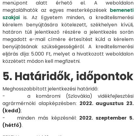
menüpont alatt érhető el. A weboldalon
megtalálhatók az egyes mesterképzések
bemeneti
szakjai
is. Az Egyetem minden, a kreditelismerési
kérelem benyújtására kötelezett, székhelyen kívüli,
határon túli jelentkező részére a jelentkezés során
megadott e-mail címére értesítést küld a kérelem
benyújtásának szükségességéről. A kreditelismerési
eljárás díja: 5.000 Ft, melyet a hivatkozott weboldalon
közzétett módon kell megfizetni.
5. Határidők, időpontok
Meghosszabbított jelentkezési határidő:
- a komáromi (Szlovákia) vidékfejlesztési
agrármérnöki alapképzésben:
2022. augusztus 23.
(kedd)
;
- minden más képzésnél:
2022. szeptember 5.
(hétfő)
.