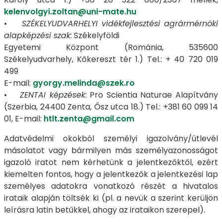
kelenvolgyi.zoltan@uni-mate.hu
•
SZÉKELYUDVARHELYI vidékfejlesztési agrármérnöki
alapképzési szak
: Székelyföldi
Egyetemi Központ (Románia, 535600
Székelyudvarhely, Kőkereszt tér 1.) Tel.: + 40 720 019
499
E-mail:
gyorgy.melinda@szek.ro
•
ZENTAI képzések
: Pro Scientia Naturae Alapítvány
(Szerbia, 24400 Zenta, Ősz utca 18.) Tel.: +381 60 099 14
01, E-mail:
htlt.zenta@gmail.com
Adatvédelmi okokból személyi igazolvány/útlevél
másolatot vagy bármilyen más személyazonosságot
igazoló iratot nem kérhetünk a jelentkezőktől, ezért
kiemelten fontos, hogy a jelentkezők a jelentkezési lap
személyes adatokra vonatkozó részét a hivatalos
irataik alapján töltsék ki (pl. a nevük a szerint kerüljön
leírásra latin betűkkel, ahogy az irataikon szerepel).