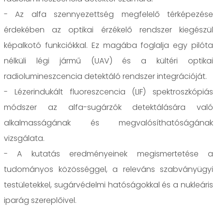
- Az alfa szennyezettség megfelelő térképezése
érdekében az optikai érzékelő rendszer kiegészül
képalkotó funkciókkal. Ez magába foglalja egy pilóta
nélküli légi jármű (UAV) és a kültéri optikai
radiolumineszcencia detektáló rendszer integrációját.
- Lézerindukált fluoreszcencia (LIF) spektroszkópiás
módszer az alfa-sugárzók detektálására való
alkalmasságának és megvalósíthatóságának
vizsgálata.
- A kutatás eredményeinek megismertetése a
tudományos közösséggel, a releváns szabványügyi
testületekkel, sugárvédelmi hatóságokkal és a nukleáris
iparág szereplőivel.