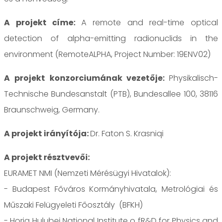
A projekt címe:
A remote and real-time optical
detection of alpha-emitting radionuclids in the
environment (RemoteALPHA, Project Number: 19ENV02)
A projekt konzorciumának vezetője:
Physikalisch-
Technische Bundesanstalt (PTB), Bundesallee 100, 38116
Braunschweig, Germany.
A projekt irányítója:
Dr. Faton S. Krasniqi
A projekt résztvevői:
EURAMET NMI (Nemzeti Mérésügyi Hivatalok):
- Budapest Főváros Kormányhivatala, Metrológiai és
Műszaki Felügyeleti Főosztály (BFKH)
- Horia Hulubei National Institute o fR&D for Physics and