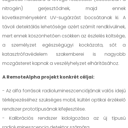
nitrogén) gerjesztődnek, majd ennek
következményeként UV-sugárzást bocsátanak ki. A
távoli detektálás lehetősége azért számít rendkívülinek,
mert ennek köszönhetően csökken az észlelés költsége,
a személyzet egészségügyi kockázata, sőt a
katasztrófavédelem szakemberei is nagyobb
mozgásteret kapnak a veszélyhelyzet elhárításához.
A RemoteAlpha projekt konkrét céljai:
- Az alfa források radiolumineszcenciájának valós idejű
térképezéséhez szükséges mobil, kültéri optikai érzékelő
rendszer prototípusának kifejlesztése.
- Kalibrációs rendszer kidolgozása az új típusú
radiolumineszcencia detektor számára.