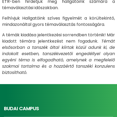
ETR-ben hirdetjük meg hallgatóink számára a
témaválasztási időszakban.
Felhívjuk Hallgatóink szíves figyelmét a
körültekintő
,
mindazonáltal
gyors
témaválasztás fontosságára.
A témák kiadása
jelentkezési sorrendben
történik! Már
kiadott témára jelentkezést nem fogadunk.
Témát
elsősorban a tanszék által kiírtak közül adunk ki, de
indokolt esetben, tanszékvezetői engedéllyel olyan
egyéni téma is elfogadható, amelynek a megfelelő
szakmai tartalma és a hozzáértő tanszéki konzulens
biztosítható.
BUDAI CAMPUS