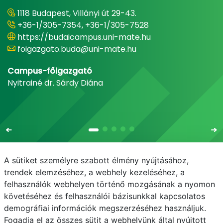
1118 Budapest, Villányi út 29-43.
+36-1/305-7354, +36-1/305-7528
https://budaicampus.uni-mate.hu
foigazgato.buda@uni-mate.hu
Campus-főigazgató
Nyitrainé dr. Sárdy Diána
A sütiket személyre szabott élmény nyújtásához,
trendek elemzéséhez, a webhely kezeléséhez, a
felhasználók webhelyen történő mozgásának a nyomon
E-mail
Telefonkönyv
NEPTUN
E-learning
követéséhez és felhasználói bázisunkkal kapcsolatos
demográfiai információk megszerzéséhez használjuk.
Adatvédelem
Fogadja el az összes sütit a webhelyünk által nyújtott