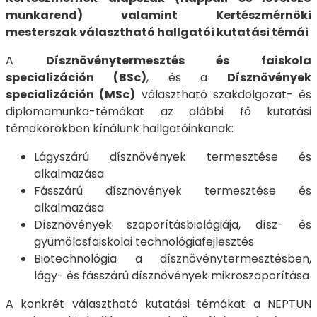
munkarend) valamint Kertészmérnöki
mesterszak választható hallgatói kutatási témái
A
Dísznövénytermesztés és faiskola
specializáción (BSc)
, és a
Dísznövények
specializáción (MSc)
választható szakdolgozat- és
diplomamunka-témákat az alábbi fő kutatási
témakörökben kínálunk hallgatóinkanak:
Lágyszárú dísznövények termesztése és
alkalmazása
Fásszárú dísznövények termesztése és
alkalmazása
Dísznövények szaporításbiológiája, dísz- és
gyümölcsfaiskolai technológiafejlesztés
Biotechnológia a dísznövénytermesztésben,
lágy- és fásszárú dísznövények mikroszaporítása
A konkrét választható kutatási témákat a NEPTUN