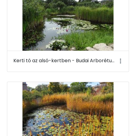
Kerti tó az alsó-kertben - Budai Arborétum