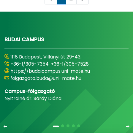
Oldal
Oldal
BUDAI CAMPUS
1118 Budapest, Villányi út 29-43.
+36-1/305-7354, +36-1/305-7528
https://budaicampus.uni-mate.hu
foigazgato.buda@uni-mate.hu
Campus-főigazgató
Nyitrainé dr. Sárdy Diána