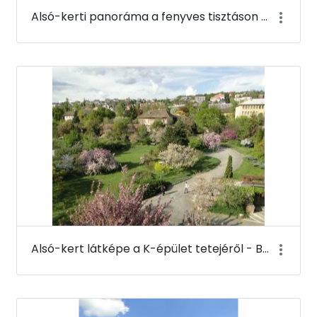
Alsó-kerti panoráma a fenyves tisztáson - Budai Arborétum
Alsó-kert látképe a K-épület tetejéről - Budai Arborétum