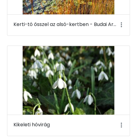
Kerti-tó ősszel az alsó-kertben - Budai Arborétum
Kikeleti hóvirág