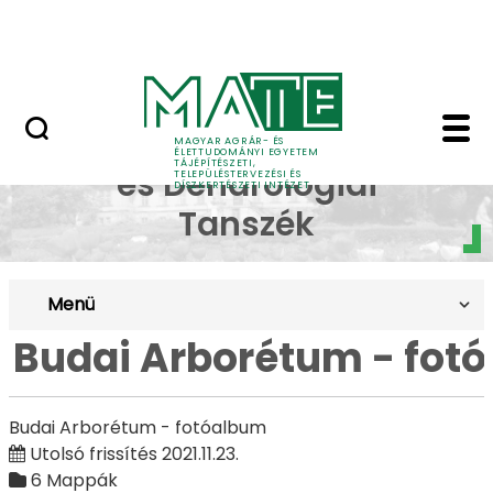
Pályázatok
Ugrás a fő tartalomhoz
English Page
Budai Arborétum - fotó
Dísznövénytermesztési
MAGYAR AGRÁR- ÉS
ÉLETTUDOMÁNYI EGYETEM
TÁJÉPÍTÉSZETI,
és Dendrológiai
TELEPÜLÉSTERVEZÉSI ÉS
DÍSZKERTÉSZETI INTÉZET
Tanszék
Menü
Budai Arborétum - fot
Budai Arborétum - fotóalbum
Utolsó frissítés 2021.11.23.
6 Mappák