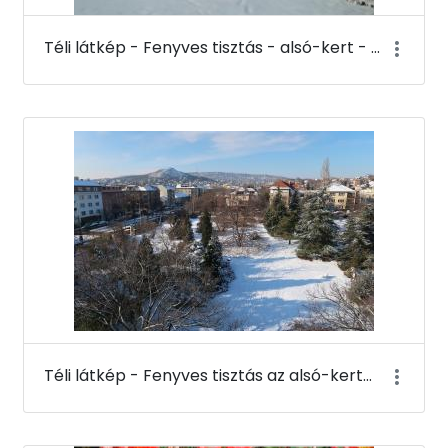
Téli látkép - Fenyves tisztás - alsó-kert - Budai Arborétum
Téli látkép - Fenyves tisztás az alsó-kertben a K-épület tetejéről - Budai Arborétum