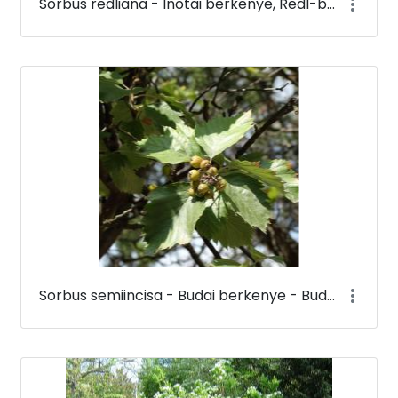
Sorbus redliana - Inotai berkenye, Rédl-berkenye - Budai Arborétum
Sorbus semiincisa - Budai berkenye - Budai Arborétum