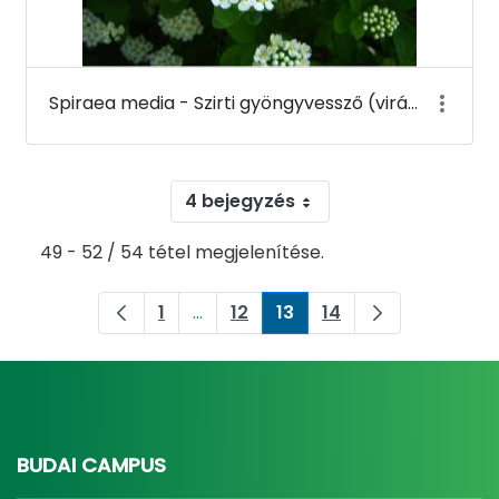
Spiraea media - Szirti gyöngyvessző (virága) - Budai Arborétum
4 bejegyzés
49 - 52 / 54 tétel megjelenítése.
1
...
12
13
14
Oldal
Köztes oldalak Navigáljon a TAB bil
Oldal
Oldal
Oldal
BUDAI CAMPUS