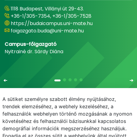
1118 Budapest, Villányi út 29-43.
+36-1/305-7354, +36-1/305-7528
https://budaicampus.uni-mate.hu
foigazgato.buda@uni-mate.hu
Campus-főigazgató
Nyitrainé dr. Sárdy Diána
A sütiket személyre szabott élmény nyújtásához,
trendek elemzéséhez, a webhely kezeléséhez, a
felhasználók webhelyen történő mozgásának a nyomon
E-mail
Telefonkönyv
NEPTUN
E-learning
követéséhez és felhasználói bázisunkkal kapcsolatos
demográfiai információk megszerzéséhez használjuk.
Adatvédelem
Fogadja el az összes sütit a webhelyünk által nyújtott