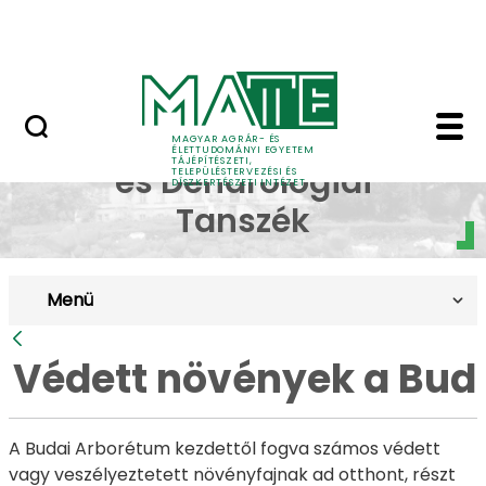
Pályázatok
Ugrás a fő tartalomhoz
English Page
Védett növények a Bud
Dísznövénytermesztési
MAGYAR AGRÁR- ÉS
ÉLETTUDOMÁNYI EGYETEM
TÁJÉPÍTÉSZETI,
és Dendrológiai
TELEPÜLÉSTERVEZÉSI ÉS
DÍSZKERTÉSZETI INTÉZET
Tanszék
Menü
Vissza
Védett növények a Bud
A Budai Arborétum kezdettől fogva számos védett
vagy veszélyeztetett növényfajnak ad otthont, részt