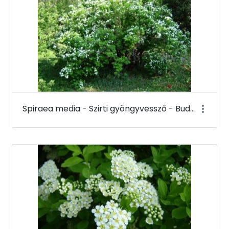
Spiraea media - Szirti gyöngyvessző - Budai Arborétum