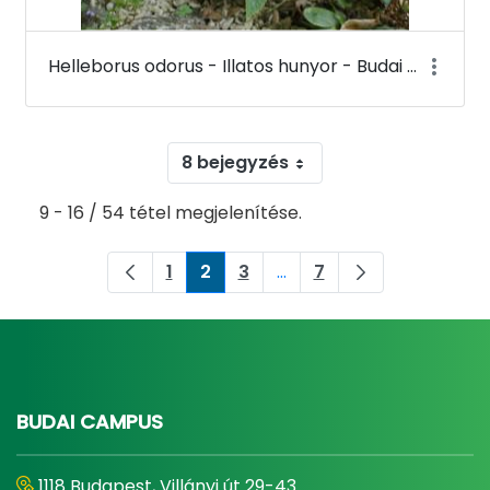
Helleborus odorus - Illatos hunyor - Budai Arborétum
8 bejegyzés
9 - 16 / 54 tétel megjelenítése.
1
2
3
...
7
Oldal
Oldal
Oldal
Köztes oldalak Navigáljon
Oldal
BUDAI CAMPUS
1118 Budapest, Villányi út 29-43.