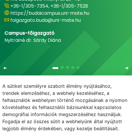
+36-1/305-7354, +36-1/305-7528
https://budaicampus.uni-mate.hu
foigazgato.buda@uni-mate.hu
Campus-főigazgató
Nyitrainé dr. Sárdy Diána
A sütiket személyre szabott élmény nyújtásához,
trendek elemzéséhez, a webhely kezeléséhez, a
felhasználók webhelyen történő mozgásának a nyomon
E-mail
Telefonkönyv
NEPTUN
E-learning
követéséhez és felhasználói bázisunkkal kapcsolatos
demográfiai információk megszerzéséhez használjuk.
Adatvédelem
Fogadja el az összes sütit a webhelyünk által nyújtott
legjobb élmény érdekében, vagy kezelje beállításait.