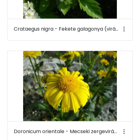
Crataegus nigra - Fekete galagonya (virága) - Budai Arborétum
Doronicum orientale - Mecseki zergevirág - Budai Arborétum