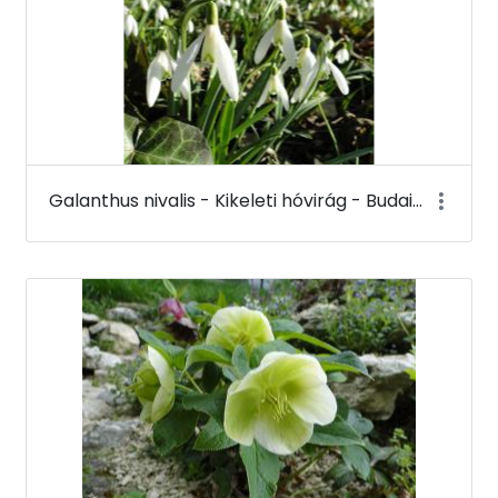
Galanthus nivalis - Kikeleti hóvirág - Budai Arborétum