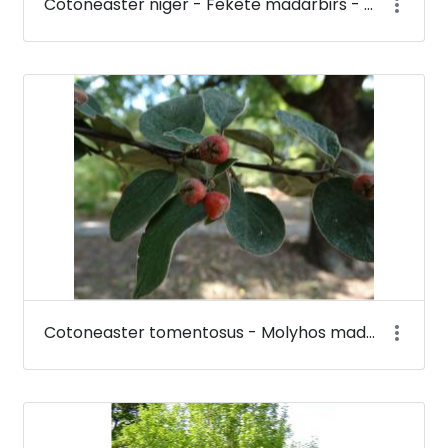
Cotoneaster niger - Fekete madárbirs - Budai Arborétum
Cotoneaster tomentosus - Molyhos madárbirs - Budai Arborétum