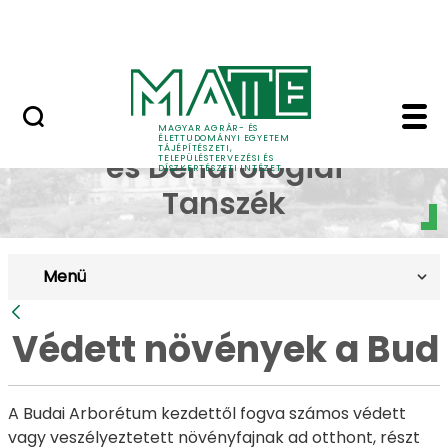
Pályázatok
Ugrás a fő tartalomhoz
English Page
Védett növények a Bud
Dísznövénytermesztési
MAGYAR AGRÁR- ÉS
ÉLETTUDOMÁNYI EGYETEM
TÁJÉPÍTÉSZETI,
és Dendrológiai
TELEPÜLÉSTERVEZÉSI ÉS
DÍSZKERTÉSZETI INTÉZET
Tanszék
Menü
Vissza
Védett növények a Bud
A Budai Arborétum kezdettől fogva számos védett
vagy veszélyeztetett növényfajnak ad otthont, részt