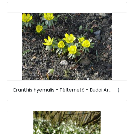
Eranthis hyemalis - Téltemető - Budai Arborétum