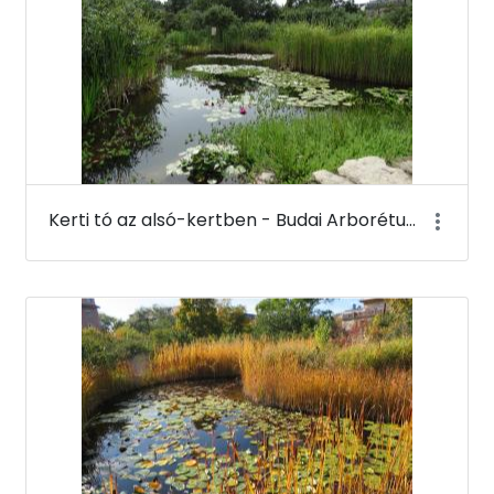
Kerti tó az alsó-kertben - Budai Arborétum