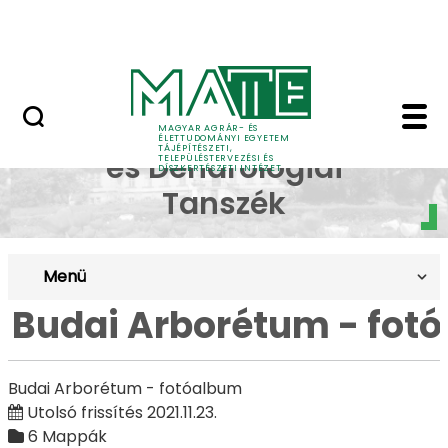
Pályázatok
Ugrás a fő tartalomhoz
English Page
Budai Arborétum - fotó
Dísznövénytermesztési
MAGYAR AGRÁR- ÉS
ÉLETTUDOMÁNYI EGYETEM
TÁJÉPÍTÉSZETI,
és Dendrológiai
TELEPÜLÉSTERVEZÉSI ÉS
DÍSZKERTÉSZETI INTÉZET
Tanszék
Menü
Budai Arborétum - fot
Budai Arborétum - fotóalbum
Utolsó frissítés 2021.11.23.
6 Mappák