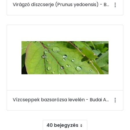
Virágzó díszcserje (Prunus yedoensis) - Budai Arborétum
Vízcseppek bazsarózsa levelén - Budai Arborétum
40 bejegyzés