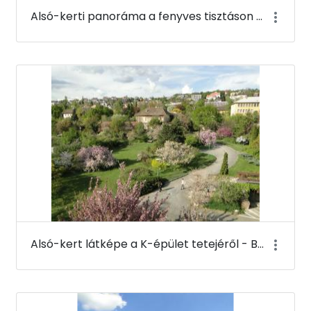
Alsó-kerti panoráma a fenyves tisztáson - Budai Arborétum
Alsó-kert látképe a K-épület tetejéről - Budai Arborétum