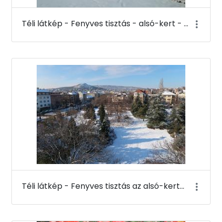
Téli látkép - Fenyves tisztás - alsó-kert - Budai Arborétum
Téli látkép - Fenyves tisztás az alsó-kertben a K-épület tetejéről - Budai Arborétum