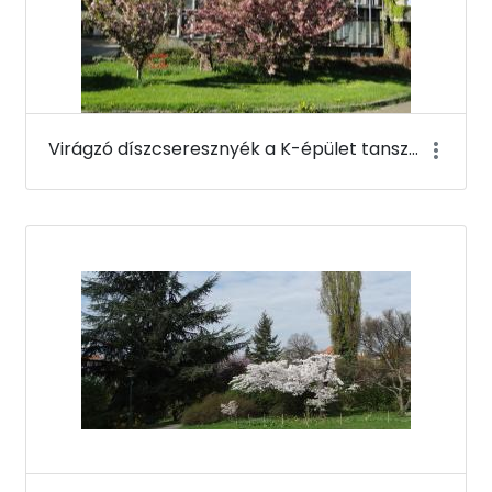
Virágzó díszcseresznyék a K-épület tanszéki szárnya mellett - Budai Arborétum