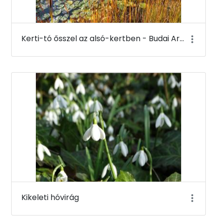
Kerti-tó ősszel az alsó-kertben - Budai Arborétum
Kikeleti hóvirág