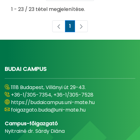
1 - 23 / 23 tétel megjelenítése.
1
Oldal
BUDAI CAMPUS
1118 Budapest, Villányi út 29-43.
+36-1/305-7354, +36-1/305-7528
https://budaicampus.uni-mate.hu
foigazgato.buda@uni-mate.hu
Campus-főigazgató
Nyitrainé dr. Sárdy Diána