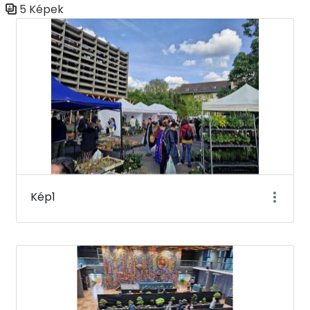
5 Képek
Médiatár
Kép1