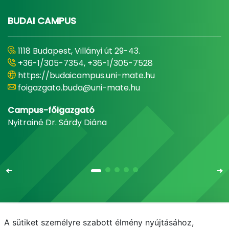
BUDAI CAMPUS
1118 Budapest, Villányi út 29-43.
+36-1/305-7354, +36-1/305-7528
https://budaicampus.uni-mate.hu
foigazgato.buda@uni-mate.hu
Campus-főigazgató
Nyitrainé Dr. Sárdy Diána
A sütiket személyre szabott élmény nyújtásához,