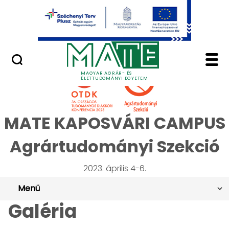
Ugrás a fő tartalomhoz
Minőségügy
OTDK 2023 Agrártudom
MAGYAR AGRÁR- ÉS
ÉLETTUDOMÁNYI EGYETEM
MATE KAPOSVÁRI CAMPUS
Agrártudományi Szekció
2023. április 4-6.
Menü
Galéria