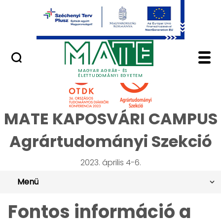
Ugrás a fő tartalomhoz
Minőségügy
OTDK 2023 Agrártudom
MAGYAR AGRÁR- ÉS
ÉLETTUDOMÁNYI EGYETEM
MATE KAPOSVÁRI CAMPUS
Agrártudományi Szekció
2023. április 4-6.
Menü
Fontos információ a