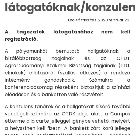
látogatóknak/konzule
Utolsó frissítés: 2023 február 23.
A tagozatok látogatásához nem kell
regisztráció.
A pályamunkát bemutató hallgatóknak, a
bírálóbizottság tagjainak és az OTDT
Agrártudományi Szakmai Bizottság tagjainak (TDT
elnökök) ellátásáról (szállás, étkezés) a rendező
intézmény gondoskodik. Számukra a
konferenciacsomag részeként biztosítjuk a színházi
előadáson és a banketten való részvételt.
A konzulens tanárok és a hallgatókat kísérő további
vendégek számára az OTDK ideje alatt a Campus
étterme a'la carte jelleggel igénybe vehető, melyért
a helyszínen kell fizetni. A bankett zárt körű jellege