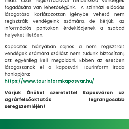
miatt csak regisztrációval rendelkező vendégek
fogadására van lehetőségünk. A színházi előadás
látogatása korlátozottan igénybe vehető nem
regisztrált vendégeink számára, de kérjük, az
információs pontokon érdeklődjenek a szabad
helyeket illetően.
Kapacitás hiányában sajnos a nem regisztrált
vendégek számára szállást nem tudunk biztosítani,
azt egyénileg kell megoldani. Ebben az esetben
látogassanak el a kaposvári Tourinform iroda
honlapjára:
https://www.tourinformkaposvar.hu/
Várjuk Önöket szeretettel Kaposváron az
agrárfelsőoktatás legrangosabb
seregszemléjén!