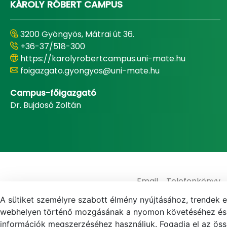
KÁROLY RÓBERT CAMPUS
3200 Gyöngyös, Mátrai út 36.
+36-37/518-300
https://karolyrobertcampus.uni-mate.hu
foigazgato.gyongyos@uni-mate.hu
Campus-főigazgató
Dr. Bujdosó Zoltán
Email
Telefonkönyv
A sütiket személyre szabott élmény nyújtásához, trendek 
webhelyen történő mozgásának a nyomon követéséhez és f
információk megszerzéséhez használjuk. Fogadja el az össz