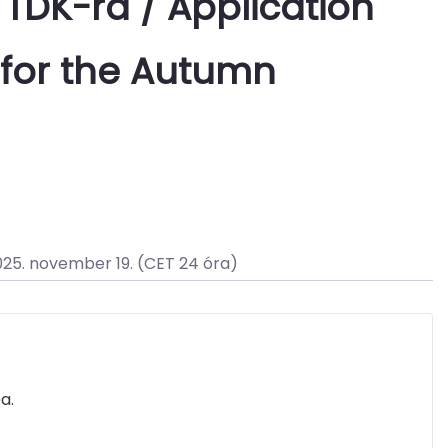
 TDK-ra / Application 
 for the Autumn 
a.