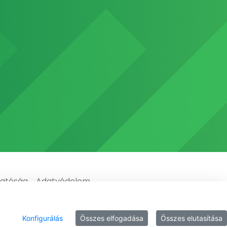
gatóság
Adatvédelem
Konfigurálás
Összes elfogadása
Összes elutasítása