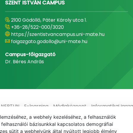
SZENT ISTVÁN CAMPUS
2100 Gödöllő, Páter Károly utca 1.
+36-28/522-000/3020
https://szentistvancampus.uni-mate.hu
foigazgato.godollo@uni-mate.hu
Campus-főigazgató
Dr. Béres András
NEPTUN
E-learning
Médiaközpont
Informatikai Igaz
elemzéséhez, a webhely kezeléséhez, a felhasználók
elhasználói bázisunkkal kapcsolatos demográfiai
es sütit a webhelyünk által nyújtott legjobb élmény