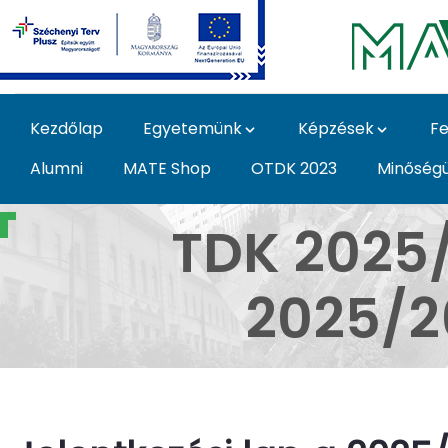
Ugrás a fő tartalomhoz
Kezdőlap
Egyetemünk
Képzések
Fe
Alumni
MATE Shop
OTDK 2023
Minőség
MATE TDK 2025/26. ősz
TDK 2025/
2025/2