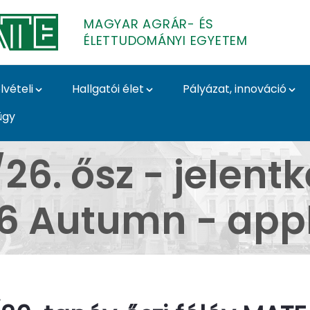
MAGYAR AGRÁR- ÉS
ÉLETTUDOMÁNYI EGYETEM
lvételi
Hallgatói élet
Pályázat, innováció
ügy
 / MATE Scientific S
26. ősz - jelentk
6 Autumn - appl