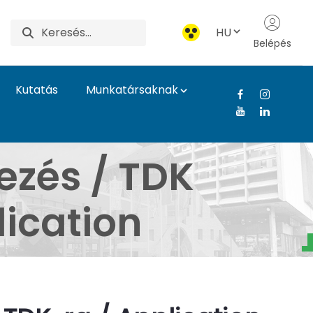
HU
Belépés
Kutatás
Munkatársaknak
tudent Conference for
ezés / TDK
ication