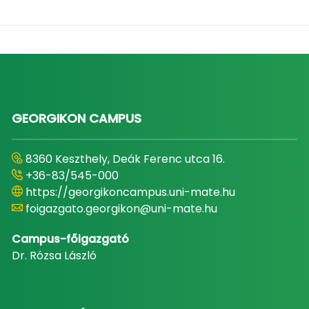
GEORGIKON CAMPUS
8360 Keszthely, Deák Ferenc utca 16.
+36-83/545-000
https://georgikoncampus.uni-mate.hu
foigazgato.georgikon@uni-mate.hu
Campus-főigazgató
Dr. Rózsa László