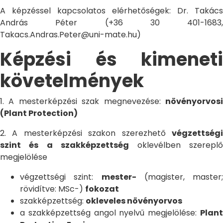
A képzéssel kapcsolatos elérhetőségek: Dr. Takács
András Péter (+36 30 401-1683,
Takacs.Andras.Peter@uni-mate.hu)
Képzési és kimeneti
követelmények
1. A mesterképzési szak megnevezése:
növényorvosi
(Plant Protection)
2. A mesterképzési szakon szerezhető
végzettségi
szint és a szakképzettség
oklevélben szerepl
megjelölése
végzettségi szint:
mester-
(magister, master;
rövidítve: MSc-)
fokozat
szakképzettség:
okleveles növényorvos
a szakképzettség angol nyelvű megjelölése:
Plant