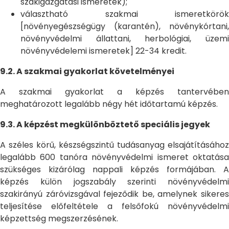
szakigazgatási ismeretek);
választható szakmai ismeretkörök
[növényegészségügy (karantén), növénykórtani,
növényvédelmi állattani, herbológiai, üzemi
növényvédelemi ismeretek] 22-34 kredit.
9.2. A szakmai gyakorlat követelményei
A szakmai gyakorlat a képzés tantervében
meghatározott legalább négy hét időtartamú képzés.
9.3. A képzést megkülönböztető speciális jegyek
A széles körű, készségszintű tudásanyag elsajátításához
legalább 600 tanóra növényvédelmi ismeret oktatása
szükséges kizárólag nappali képzés formájában. A
képzés külön jogszabály szerinti növényvédelmi
szakirányú záróvizsgával fejeződik be, amelynek sikeres
teljesítése előfeltétele a felsőfokú növényvédelmi
képzettség megszerzésének.