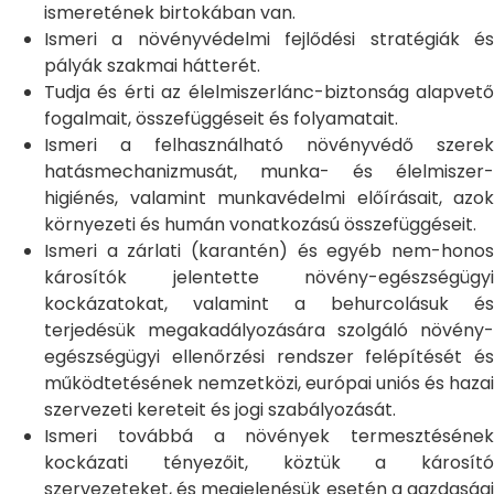
ismeretének birtokában van.
Ismeri a növényvédelmi fejlődési stratégiák és
pályák szakmai hátterét.
Tudja és érti az élelmiszerlánc-biztonság alapvető
fogalmait, összefüggéseit és folyamatait.
Ismeri a felhasználható növényvédő szerek
hatásmechanizmusát, munka- és élelmiszer-
higiénés, valamint munkavédelmi előírásait, azok
környezeti és humán vonatkozású összefüggéseit.
Ismeri a zárlati (karantén) és egyéb nem-honos
károsítók jelentette növény-egészségügyi
kockázatokat, valamint a behurcolásuk és
terjedésük megakadályozására szolgáló növény-
egészségügyi ellenőrzési rendszer felépítését és
működtetésének nemzetközi, európai uniós és hazai
szervezeti kereteit és jogi szabályozását.
Ismeri továbbá a növények termesztésének
kockázati tényezőit, köztük a károsító
szervezeteket, és megjelenésük esetén a gazdasági