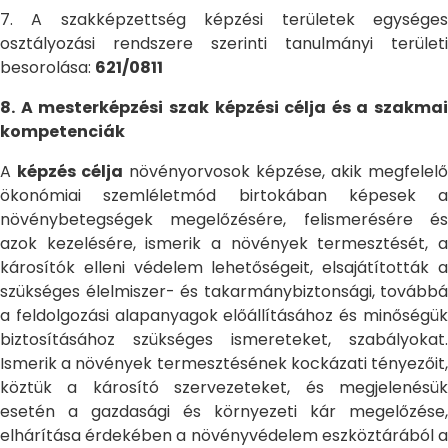
7. A szakképzettség képzési területek egységes
osztályozási rendszere szerinti tanulmányi területi
besorolása:
621/0811
8. A mesterképzési szak képzési célja és a szakmai
kompetenciák
A
képzés célja
növényorvosok képzése, akik megfelelő
ökonómiai szemléletmód birtokában képesek a
növénybetegségek megelőzésére, felismerésére és
azok kezelésére, ismerik a növények termesztését, a
károsítók elleni védelem lehetőségeit, elsajátították a
szükséges élelmiszer- és takarmánybiztonsági, továbbá
a feldolgozási alapanyagok előállításához és minőségük
biztosításához szükséges ismereteket, szabályokat.
Ismerik a növények termesztésének kockázati tényezőit,
köztük a károsító szervezeteket, és megjelenésük
esetén a gazdasági és környezeti kár megelőzése,
elhárítása érdekében a növényvédelem eszköztárából a