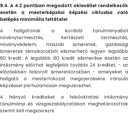
9.4. A 4.2 pontban megadott oklevéllel rendelkezők
esetén a mesterképzési képzési ciklusba való
belépés minimális feltételei
A hallgatónak a korábbi tanulmányaiból
növénytermesztés, kertészeti termesztés,
növényvédelem, műszaki ismeretek, gazdasági
ismeretek témakörökből elismerhető legyen legalább
60 kredit. A legalább 60 kredit elismerése esetén az
intézmény előírhat legfeljebb további 24 kreditet, - az
előzőekben felsorolt ismeretkörökben - amelyeket a
hallgató a mesterfokozat megszerzésére irányuló
képzéssel párhuzamosan megszerezhet.
A hiányzó krediteket a felsőoktatási intézmény
tanulmányi és vizsgaszabályzatában meghatározottak
szerint kell megszerezni.