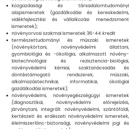
közgazdasági és társadalomtudományi
alapismeretek (gazdálkodási és kereskedelmi,
vidékfejlesztési és vállalkozási menedzsment
ismeretek);
növényorvosi szakmai ismeretek 36-44 kredit
természettudományi és műszaki ismeretek
(növénykórtani, növényvédelmi állattani,
gyombiológia és -ökológia, alkalmazott növény-
biotechnológiai és rezisztencia-biológiai,
növényvédelmi kémiai, szaktanácsadás és
döntéstámogató rendszerek, műszaki,
alkalmazástechnikai, informatikai, ökológiai
gazdálkodási ismeretek);
növényvédelmi, növényegészségügyi ismeretek
(diagnosztikai, növényvédelmi előrejelzési,
járványtani, integrált növényvédelmi, szántóföldi,
kertészeti és erdészeti növényvédelmi ismeretek,
élelmiszerlánc-biztonsági, növényvédelmi jogi és