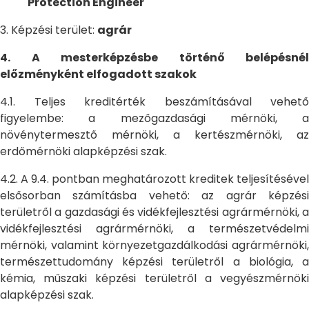
Protection Engineer
3. Képzési terület:
agrár
4. A mesterképzésbe történő belépésnél
előzményként elfogadott szakok
4.1. Teljes kreditérték beszámításával vehető
figyelembe: a mezőgazdasági mérnöki, a
növénytermesztő mérnöki, a kertészmérnöki, az
erdőmérnöki alapképzési szak.
4.2. A 9.4. pontban meghatározott kreditek teljesítésével
elsősorban számításba vehető: az agrár képzési
területről a gazdasági és vidékfejlesztési agrármérnöki, a
vidékfejlesztési agrármérnöki, a természetvédelmi
mérnöki, valamint környezetgazdálkodási agrármérnöki,
természettudomány képzési területről a biológia, a
kémia, műszaki képzési területről a vegyészmérnöki
alapképzési szak.