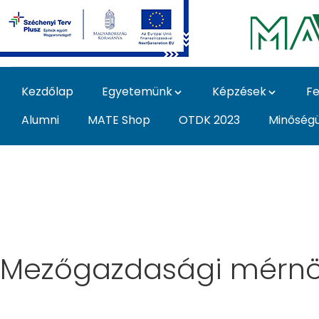
Ugrás a fő tartalomhoz
Kezdőlap
Egyetemünk
Képzések
Fe
Alumni
MATE Shop
OTDK 2023
Minőség
Képzés - Magyar Agrá
Mezőgazdasági mérnök