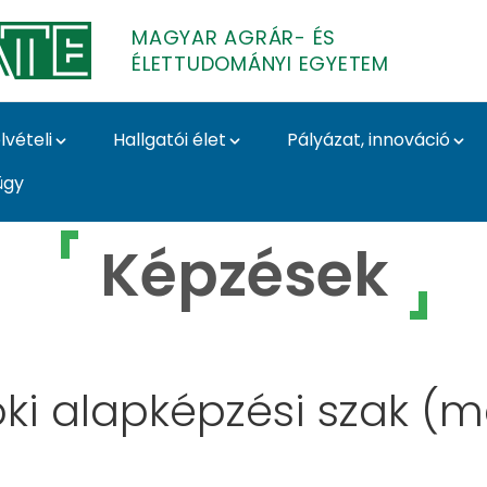
MAGYAR AGRÁR- ÉS
ÉLETTUDOMÁNYI EGYETEM
lvételi
Hallgatói élet
Pályázat, innováció
ügy
r- és Élettudományi 
Képzések
i alapképzési szak (m