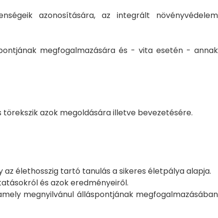
nségeik azonosítására, az integrált növényvédelem
spontjának megfogalmazására és - vita esetén - annak
 törekszik azok megoldására illetve bevezetésére.
z élethosszig tartó tanulás a sikeres életpálya alapja.
tatásokról és azok eredményeiről.
t, amely megnyilvánul álláspontjának megfogalmazásában