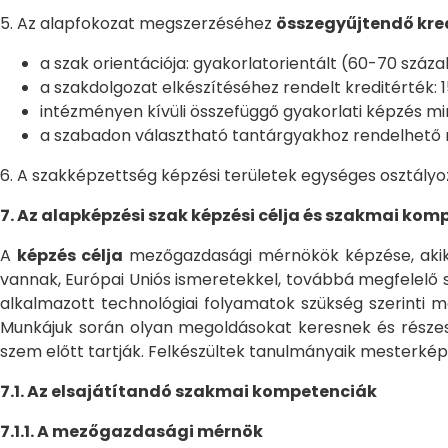
5. Az alapfokozat megszerzéséhez
összegyűjtendő kred
a szak orientációja: gyakorlatorientált (60-70 száza
a szakdolgozat elkészítéséhez rendelt kreditérték: 1
intézményen kívüli összefüggő gyakorlati képzés min
a szabadon választható tantárgyakhoz rendelhető mi
6. A szakképzettség képzési területek egységes osztályoz
7. Az alapképzési szak képzési célja és szakmai kom
A
képzés célja
mezőgazdasági mérnökök képzése, akik 
vannak, Európai Uniós ismeretekkel, továbbá megfelelő 
alkalmazott technológiai folyamatok szükség szerinti m
Munkájuk során olyan megoldásokat keresnek és részes
szem előtt tartják. Felkészültek tanulmányaik mesterkép
7.1. Az elsajátítandó szakmai kompetenciák
7.1.1. A mezőgazdasági mérnök