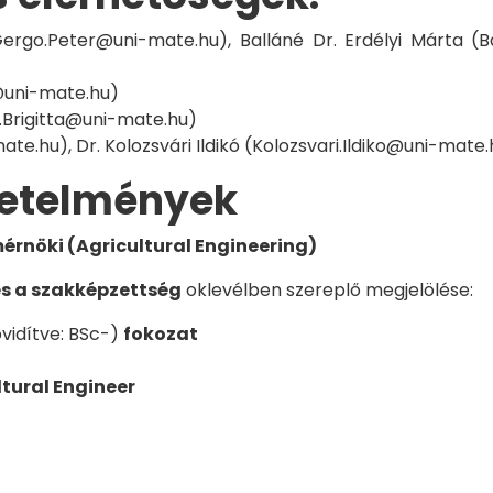
ergo.Peter@uni-mate.hu), Balláné Dr. Erdélyi Márta (B
r@uni-mate.hu)
.Brigitta@uni-mate.hu)
e.hu), Dr. Kolozsvári Ildikó (Kolozsvari.Ildiko@uni-mate.
vetelmények
nöki (Agricultural Engineering)
és a szakképzettség
oklevélben szereplő megjelölése:
vidítve: BSc-)
fokozat
ltural Engineer