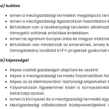
a) tudása
Ismeri a mezőgazdasági termelést megalapozó termé
Ismeri a mezőgazdasági ágazatokban használatos ko
Birtokában van a tevékenységi területén alkalmaz
támogató voltának erősítése érdekében.
Ismeri az agrárium Európai Uniós és magyar intézmé
Birtokában van mindannak az ismeretnek, amely k
támogatására, továbbá K+F+I projektek gyakorlati m
b) képességei
Képes családi gazdaságot alapítani és vezetni.
Képes a mezőgazdasági termelés folyamatában fell
Képes az az élelmiszerlánc-biztonsági alapelveket be
Folyamatosan figyelemmel kíséri a környezetvédel
betartatja azokat.
Ismeri a környezet és a mezőgazasági termelés eg
Mezőgazdasági vállalkozások középvezetőjeként 