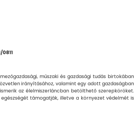
1/0811
mezőgazdasági, műszaki és gazdasági tudás birtokában
közvetlen irányításához, valamint egy adott gazdaságban
lismerik az élelmiszerláncban betölthető szerepköröket.
gészségét támogatják, illetve a környezet védelmét is