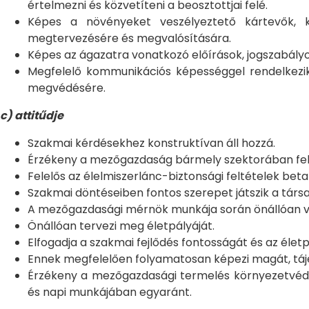
értelmezni és közvetíteni a beosztottjai felé.
Képes a növényeket veszélyeztető kártevők, k
megtervezésére és megvalósítására.
Képes az ágazatra vonatkozó előírások, jogszabályo
Megfelelő kommunikációs képességgel rendelkezi
megvédésére.
c) attitűdje
Szakmai kérdésekhez konstruktívan áll hozzá.
Érzékeny a mezőgazdaság bármely szektorában felme
Felelős az élelmiszerlánc-biztonsági feltételek beta
Szakmai döntéseiben fontos szerepet játszik a tár
A mezőgazdasági mérnök munkája során önállóan vé
Önállóan tervezi meg életpályáját.
Elfogadja a szakmai fejlődés fontosságát és az élet
Ennek megfelelően folyamatosan képezi magát, tájé
Érzékeny a mezőgazdasági termelés környezetvédelm
és napi munkájában egyaránt.