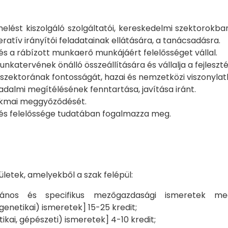
lést kiszolgáló szolgáltatói, kereskedelmi szektorokb
ratív irányítói feladatainak ellátására, a tanácsadásra.
t és a rábízott munkaerő munkájáért felelősséget vállal.
nkatervének önálló összeállítására és vállalja a fejleszt
 szektorának fontosságát, hazai és nemzetközi viszonyla
adalmi megítélésének fenntartása, javítása iránt.
akmai meggyőződését.
és felelőssége tudatában fogalmazza meg.
letek, amelyekből a szak felépül:
lános és specifikus mezőgazdasági ismeretek meg
genetikai) ismeretek] 15-25 kredit;
kai, gépészeti) ismeretek] 4-10 kredit;