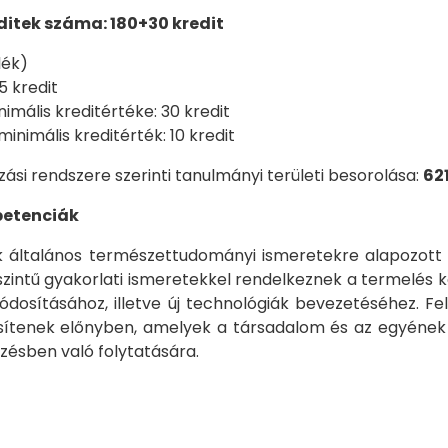
itek száma: 180+30 kredit
lék)
5 kredit
imális kreditértéke: 30 kredit
nimális kreditérték: 10 kredit
ási rendszere szerinti tanulmányi területi besorolása:
62
petenciák
általános természettudományi ismeretekre alapozott 
szintű gyakorlati ismeretekkel rendelkeznek a termelés 
ódosításához, illetve új technológiák bevezetéséhez. Fe
ítenek előnyben, amelyek a társadalom és az egyének e
zésben való folytatására.