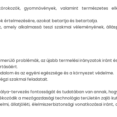
órokozók, gyomnövények, valamint természetes elle
k értelmezésére, azokat betartja és betartatja.
k, amely alkalmassá teszi szakmai véleményének, állá
rülő problémák, az újabb termelési irányzatok iránt és
rtásáért.
sadalom és az egyéni egészsége és a környezet védelme.
gzi szakmai feladatait.
pálya-tervezés fontosságát és tudatában van annak, hogy a
kozódik a mezőgazdasági technológia területén zajló ku
i, állatjóléti, élelmiszerbiztonsági vonatkozásai irán