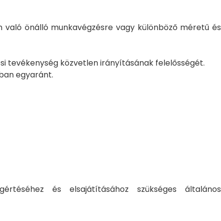
an való önálló munkavégzésre vagy különböző méretű és
ési tevékenység közvetlen irányításának felelősségét.
tban egyaránt.
értéséhez és elsajátításához szükséges általános