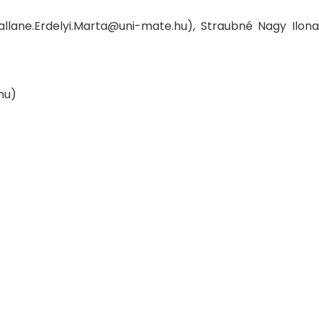
allane.Erdelyi.Marta@uni-mate.hu), Straubné Nagy Ilona
hu)