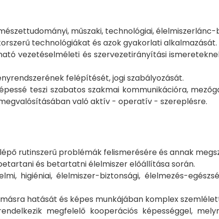
szettudományi, műszaki, technológiai, élelmiszerlánc-b
rszerű technológiákat és azok gyakorlati alkalmazását.
ható vezetéselméleti és szervezetirányítási ismeretek
nyrendszerének felépítését, jogi szabályozását.
épessé teszi szabatos szakmai kommunikációra, mezőga
egvalósításában való aktív - operatív - szereplésre.
épő rutinszerű problémák felismerésére és annak megs
tartani és betartatni élelmiszer előállítása során.
mi, higiéniai, élelmiszer-biztonsági, élelmezés-egészs
ymásra hatását és képes munkájában komplex szemlélett
rendelkezik megfelelő kooperációs képességgel, mely