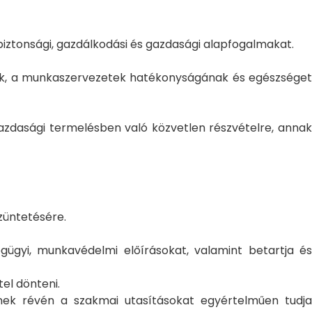
iztonsági, gazdálkodási és gazdasági alapfogalmakat.
nek, a munkaszervezetek hatékonyságának és egészséget
zdasági termelésben való közvetlen részvételre, annak
züntetésére.
égügyi, munkavédelmi előírásokat, valamint betartja és
el dönteni.
nek révén a szakmai utasításokat egyértelműen tudja