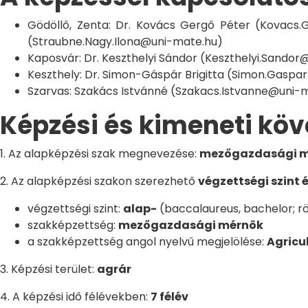
Gödöllő, Zenta: Dr. Kovács Gergő Péter (Kovacs.G
(Straubne.Nagy.Ilona@uni-mate.hu)
Kaposvár: Dr. Keszthelyi Sándor (Keszthelyi.Sando
Keszthely: Dr. Simon-Gáspár Brigitta (Simon.Gaspar
Szarvas: Szakács Istvánné (Szakacs.Istvanne@uni-mat
Képzési és kimeneti kö
1. Az alapképzési szak megnevezése:
mezőgazdasági mér
2. Az alapképzési szakon szerezhető
végzettségi szint 
végzettségi szint:
alap-
(baccalaureus, bachelor; rö
szakképzettség:
mezőgazdasági mérnök
a szakképzettség angol nyelvű megjelölése:
Agricu
3. Képzési terület:
agrár
4. A képzési idő félévekben:
7 félév