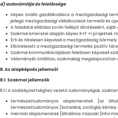
d) autonómiája és felelőssége
Képes önálló gazdálkodásra a mezőgazdasági terme
jellegű mezőgazdasági vállalkozások termelői és ope
A feladatai ellátása során fellépő döntéseiért, sajá
Szakmai ismeretei alapján képes K+F +I projektek mu
Érti és hitelesen képviseli a mezőgazdaság bármely
Elkötelezett a mezőgazdasági termelés pozitív társ
Szakmai kommunikációjában felelősen képviseli sz
Véleményét önállóan, szakmailag megalapozottan 
8. Az alapképzés jellemzői
8.1. Szakmai jellemzők
8.1.1 A szakképzettséghez vezető tudományágak, szakterü
természettudományos alapismeretek [az álta
természettudományos (botanikai, zoológiai, kémiai, 
mérnöki alapismeretek [általános műszaki (informati