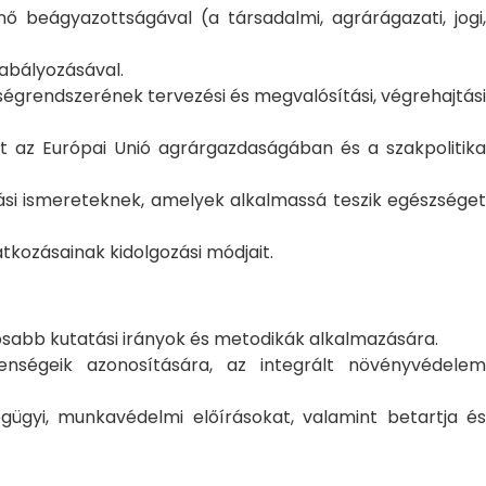
 beágyazottságával (a társadalmi, agrárágazati, jogi,
zabályozásával.
égrendszerének tervezési és megvalósítási, végrehajtási
nt az Európai Unió agrárgazdaságában és a szakpolitika
ási ismereteknek, amelyek alkalmassá teszik egészséget
atkozásainak kidolgozási módjait.
sabb kutatási irányok és metodikák alkalmazására.
nségeik azonosítására, az integrált növényvédelem
égügyi, munkavédelmi előírásokat, valamint betartja és