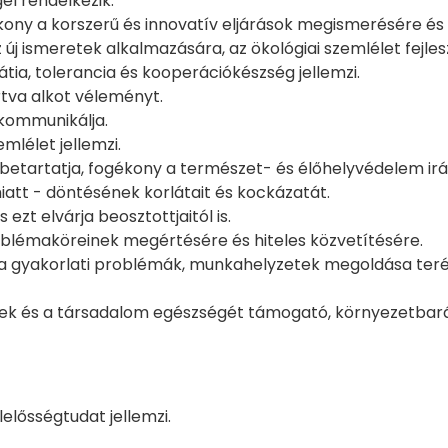
el rendelkezik.
ogékony a korszerű és innovatív eljárások megismerésére és
új ismeretek alkalmazására, az ökológiai szemlélet fejles
ia, tolerancia és kooperációkészség jellemzi.
tva alkot véleményt.
kommunikálja.
lélet jellemzi.
betartatja, fogékony a természet- és élőhelyvédelem irá
miatt - döntésének korlátait és kockázatát.
zt elvárja beosztottjaitól is.
oblémaköreinek megértésére és hiteles közvetítésére.
i a gyakorlati problémák, munkahelyzetek megoldása teré
nek és a társadalom egészségét támogató, környezetbar
lelősségtudat jellemzi.