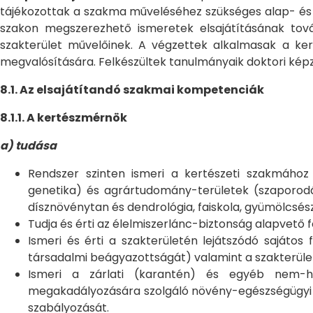
tájékozottak a szakma műveléséhez szükséges alap- és
szakon megszerezhető ismeretek elsajátításának tová
szakterület művelőinek. A végzettek alkalmasak a ker
megvalósítására. Felkészültek tanulmányaik doktori kép
8.1. Az elsajátítandó szakmai kompetenciák
8.1.1. A kertészmérnök
a) tudása
Rendszer szinten ismeri a kertészeti szakmához
genetika) és agrártudomány-területek (szaporodá
dísznövénytan és dendrológia, faiskola, gyümölcsé
Tudja és érti az élelmiszerlánc-biztonság alapvető f
Ismeri és érti a szakterületén lejátszódó sajátos 
társadalmi beágyazottságát) valamint a szakterület
Ismeri a zárlati (karantén) és egyéb nem-ho
megakadályozására szolgáló növény-egészségügyi ell
szabályozását.