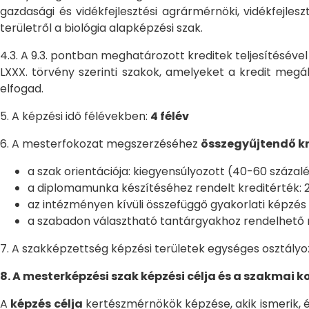
gazdasági és vidékfejlesztési agrármérnöki, vidékfejl
területről a biológia alapképzési szak.
4.3. A 9.3. pontban meghatározott kreditek teljesítésével
LXXX. törvény szerinti szakok, amelyeket a kredit megál
elfogad.
5. A képzési idő félévekben:
4 félév
6. A mesterfokozat megszerzéséhez
összegyűjtendő kr
a szak orientációja: kiegyensúlyozott (40-60 százal
a diplomamunka készítéséhez rendelt kreditérték: 2
az intézményen kívüli összefüggő gyakorlati képzés m
a szabadon választható tantárgyakhoz rendelhető mi
7. A szakképzettség képzési területek egységes osztályoz
8. A mesterképzési szak képzési célja és a szakmai
A
képzés célja
kertészmérnökök képzése, akik ismerik, és