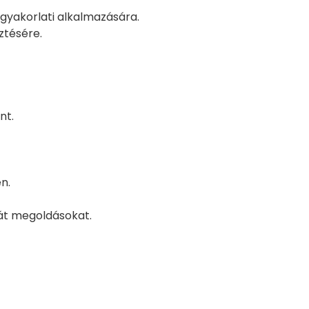
 gyakorlati alkalmazására.
ztésére.
nt.
n.
át megoldásokat.