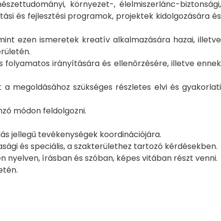
szettudományi, környezet-, élelmiszerlánc-biztonsági,
si és fejlesztési programok, projektek kidolgozására és
int ezen ismeretek kreatív alkalmazására hazai, illetve
rületén.
folyamatos irányítására és ellenőrzésére, illetve ennek
t a megoldásához szükséges részletes elvi és gyakorlati
emző módon feldolgozni.
ás jellegű tevékenységek koordinációjára.
sági és speciális, a szakterülethez tartozó kérdésekben.
n nyelven, írásban és szóban, képes vitában részt venni.
etén.