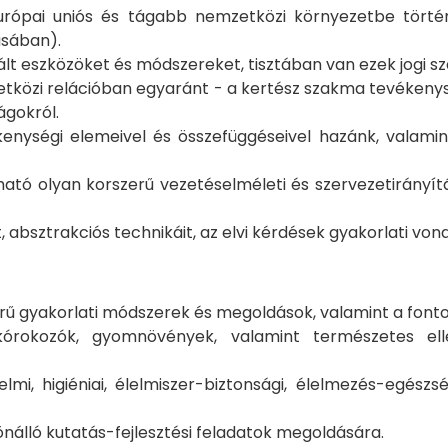
rópai uniós és tágabb nemzetközi környezetbe történő
ásában).
ált eszközöket és módszereket, tisztában van ezek jogi s
etközi relációban egyaránt - a kertész szakma tevékenys
ágokról.
ékenységi elemeivel és összefüggéseivel hazánk, valami
ató olyan korszerű vezetéselméleti és szervezetirányít
 absztrakciós technikáit, az elvi kérdések gyakorlati von
ű gyakorlati módszerek és megoldások, valamint a fonto
órokozók, gyomnövények, valamint természetes elle
mi, higiéniai, élelmiszer-biztonsági, élelmezés-egészs
nálló kutatás-fejlesztési feladatok megoldására.