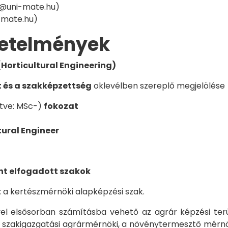
a@uni-mate.hu)
i-mate.hu)
vetelmények
Horticultural Engineering)
t és a szakképzettség
oklevélben szereplő megjelölése
ítve: MSc-)
fokozat
tural Engineer
nt elfogadott szakok
: a kertészmérnöki alapképzési szak.
ével elsősorban számításba vehető az agrár képzési ter
 szakigazgatási agrármérnöki, a növénytermesztő mérnök