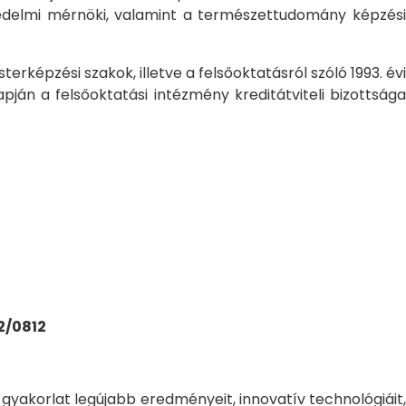
tvédelmi mérnöki, valamint a természettudomány képzési
képzési szakok, illetve a felsőoktatásról szóló 1993. évi
pján a felsőoktatási intézmény kreditátviteli bizottsága
2/0812
gyakorlat legújabb eredményeit, innovatív technológiáit,