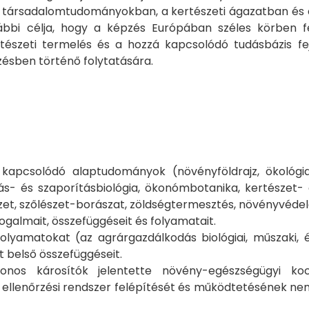
 társadalomtudományokban, a kertészeti ágazatban és 
bbi célja, hogy a képzés Európában széles körben fe
tészeti termelés és a hozzá kapcsolódó tudásbázis fe
zésben történő folytatására.
 kapcsolódó alaptudományok (növényföldrajz, ökológi
s- és szaporításbiológia, ökonómbotanika, kertészet- 
szet, szőlészet-borászat, zöldségtermesztés, növényvéde
ogalmait, összefüggéseit és folyamatait.
folyamatokat (az agrárgazdálkodás biológiai, műszaki, él
 belső összefüggéseit.
nos károsítók jelentette növény-egészségügyi koc
enőrzési rendszer felépítését és működtetésének nemzetk