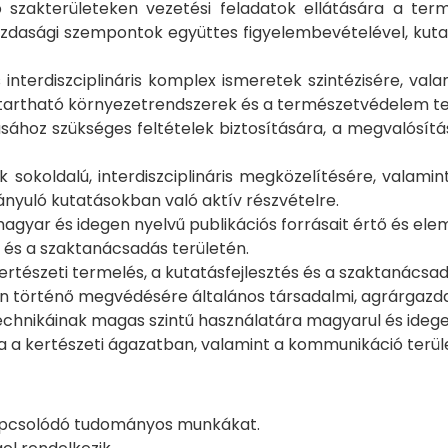
szakterületeken vezetési feladatok ellátására a termé
zdasági szempontok együttes figyelembevételével, kutatá
terdiszciplináris komplex ismeretek szintézisére, valam
ntartható környezetrendszerek és a természetvédelem te
oz szükséges feltételek biztosítására, a megvalósítás 
okoldalú, interdiszciplináris megközelítésére, valamin
ányuló kutatásokban való aktív részvételre.
magyar és idegen nyelvű publikációs forrásait értő és el
és a szaktanácsadás területén.
tészeti termelés, a kutatásfejlesztés és a szaktanácsad
ban történő megvédésére általános társadalmi, agrárgazda
technikáinak magas szintű használatára magyarul és idege
a a kertészeti ágazatban, valamint a kommunikáció terül
 kapcsolódó tudományos munkákat.