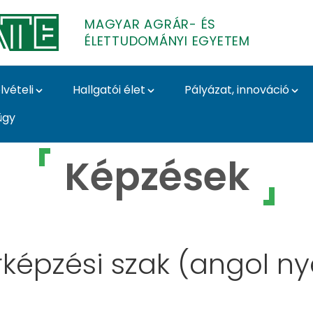
MAGYAR AGRÁR- ÉS
ÉLETTUDOMÁNYI EGYETEM
lvételi
Hallgatói élet
Pályázat, innováció
ügy
r- és Élettudományi 
Képzések
képzési szak (angol ny