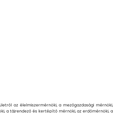
ületről az élelmiszermérnöki, a mezőgazdasági mérnöki,
i, a tájrendező és kertépítő mérnöki, az erdőmérnöki, a