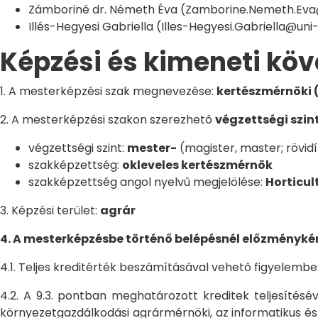
Zámboriné dr. Németh Éva (Zamborine.Nemeth.Ev
Illés-Hegyesi Gabriella (Illes-Hegyesi.Gabriella@un
Képzési és kimeneti kö
1. A mesterképzési szak megnevezése:
kertészmérnöki (
2. A mesterképzési szakon szerezhető
végzettségi szin
végzettségi szint:
mester-
(magister, master; rövid
szakképzettség:
okleveles kertészmérnök
szakképzettség angol nyelvű megjelölése:
Horticul
3. Képzési terület:
agrár
4. A mesterképzésbe történő belépésnél előzményké
4.1. Teljes kreditérték beszámításával vehető figyelembe
4.2. A 9.3. pontban meghatározott kreditek teljesítés
környezetgazdálkodási agrármérnöki, az informatikus és