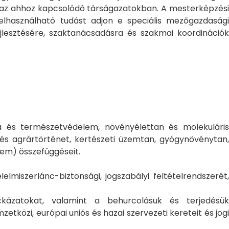
az ahhoz kapcsolódó társágazatokban. A mesterképzési
lhasználható tudást adjon e speciális mezőgazdasági
jlesztésére, szaktanácsadásra és szakmai koordinációk
a és természetvédelem, növényélettan és molekuláris
és agrártörténet, kertészeti üzemtan, gyógynövénytan,
lem) összefüggéseit.
elmiszerlánc-biztonsági, jogszabályi feltételrendszerét,
kázatokat, valamint a behurcolásuk és terjedésük
özi, európai uniós és hazai szervezeti kereteit és jogi