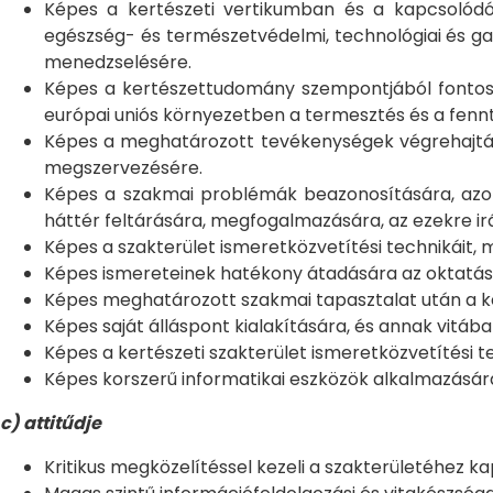
Képes a kertészeti vertikumban és a kapcsolódó 
egészség- és természetvédelmi, technológiai és ga
menedzselésére.
Képes a kertészettudomány szempontjából fontos in
európai uniós környezetben a termesztés és a fen
Képes a meghatározott tevékenységek végrehajtásáh
megszervezésére.
Képes a szakmai problémák beazonosítására, azok s
háttér feltárására, megfogalmazására, az ezekre ir
Képes a szakterület ismeretközvetítési technikáit, 
Képes ismereteinek hatékony átadására az oktatás 
Képes meghatározott szakmai tapasztalat után a ker
Képes saját álláspont kialakítására, és annak vitá
Képes a kertészeti szakterület ismeretközvetítési 
Képes korszerű informatikai eszközök alkalmazásár
c) attitűdje
Kritikus megközelítéssel kezeli a szakterületéhez