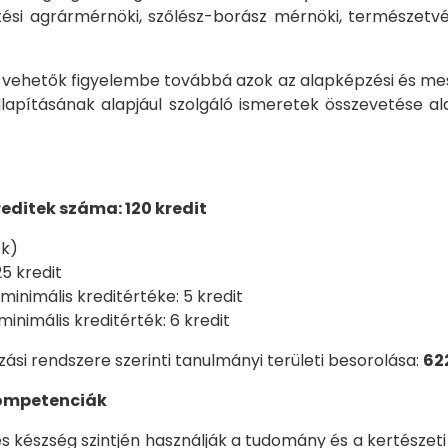
esztési agrármérnöki, szőlész-borász mérnöki, természe
 vehetők figyelembe továbbá azok az alapképzési és mester
lapításának alapjául szolgáló ismeretek összevetése ala
editek száma: 120 kredit
ék)
5 kredit
inimális kreditértéke: 5 kredit
nimális kreditérték: 6 kredit
ási rendszere szerinti tanulmányi területi besorolása:
62
 kompetenciák
 készség szintjén használják a tudomány és a kertészeti 