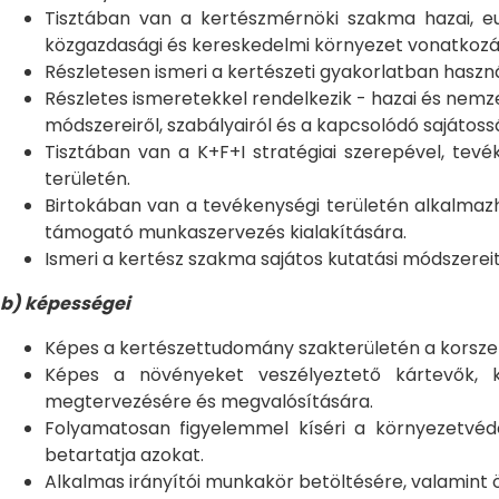
Tisztában van a kertészmérnöki szakma hazai, eu
közgazdasági és kereskedelmi környezet vonatkoz
Részletesen ismeri a kertészeti gyakorlatban haszn
Részletes ismeretekkel rendelkezik - hazai és nemz
módszereiről, szabályairól és a kapcsolódó sajátoss
Tisztában van a K+F+I stratégiai szerepével, tev
területén.
Birtokában van a tevékenységi területén alkalmazh
támogató munkaszervezés kialakítására.
Ismeri a kertész szakma sajátos kutatási módszereit,
b) képességei
Képes a kertészettudomány szakterületén a korszer
Képes a növényeket veszélyeztető kártevők, k
megtervezésére és megvalósítására.
Folyamatosan figyelemmel kíséri a környezetvédel
betartatja azokat.
Alkalmas irányítói munkakör betöltésére, valamint ö