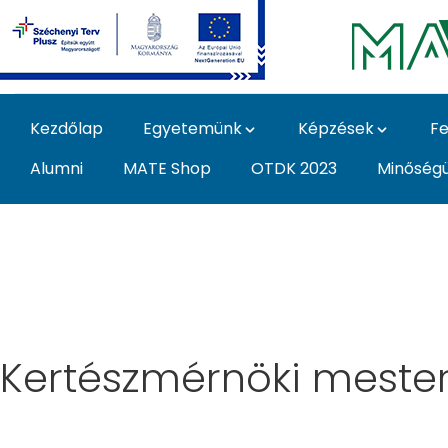
Ugrás a fő tartalomhoz
Kezdőlap
Egyetemünk
Képzések
Fe
Alumni
MATE Shop
OTDK 2023
Minőség
Képzés - Magyar Agrá
Kertészmérnöki mester