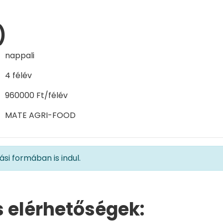
)
nappali
4 félév
960000 Ft/félév
MATE AGRI-FOOD
zási formában is indul.
 elérhetőségek: