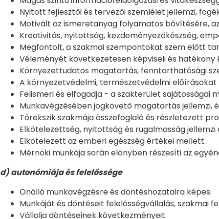
Magas szintű információfeldolgozási és vitakészségg
Nyitott fejlesztői és tervezői szemlélet jellemzi, f
Motivált az ismeretanyag folyamatos bővítésére, az 
Kreativitás, nyitottság, kezdeményezőkészség, empát
Megfontolt, a szakmai szempontokat szem előtt tar
Véleményét következetesen képviseli és hatékony 
Környezettudatos magatartás, fenntarthatósági szem
A környezetvédelmi, természetvédelmi előírásokat 
Felismeri és elfogadja - a szakterület sajátosságai 
Munkavégzésében jogkövető magatartás jellemzi, és e
Törekszik szakmája összefoglaló és részletezett pr
Elkötelezettség, nyitottság és rugalmasság jellemz
Elkötelezett az emberi egészség értékei mellett.
Mérnöki munkája során előnyben részesíti az egyé
d) autonómiája és felelőssége
Önálló munkavégzésre és döntéshozatalra képes.
Munkáját és döntéseit felelősségvállalás, szakmai fe
Vállalja döntéseinek következményeit.