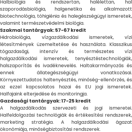
Halbiológia és rendszertan, halélettan, hal
szaporodásbiológia, halgenetika és alkalmazott
biotechnológia, tóhigiénia és halegészségügyi ismeretek,
valamint természetvédelmi biológia.
Szakmai tantárgyak: 57-67 kredit
Hidrobiológia, vízgazdálkodási ismeretek, vízi
létesítmények üzemeltetése és használata. Klasszikus
tógazdasági, intenzív és természetes vízi
halgazdálkodási ismeretek, tenyésztéstechnológiák,
halszaporítás és ivadéknevelés. Haltakarmányozás és
ennek állategészségügyi vonatkozásai.
Környezettudatos haltenyésztés, minőség-ellenőrzés, és
az ezzel kapcsolatos hazai és EU jogi ismeretek.
Halfajaink elterjedése és monitoringja.
Gazdasági tantárgyak: 17-25 kredit
A halgazdálkodás szervezeti és jogi ismeretei.
Halfeldolgozási technológiák és értékesítési rendszerek,
marketing stratégia. A halgazdálkodási ágazat
ökonómiája, minőségbiztosítási rendszerek.