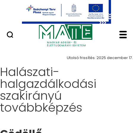
Ugrás a fő tartalomhoz
Minőségügy
Képzés - Magyar Agrá
Képzések
MAGYAR AGRÁR- ÉS
ÉLETTUDOMÁNYI EGYETEM
Utolsó frissítés: 2025 december 17.
Halászati-
halgazdálkodási
szakirányú
továbbképzés