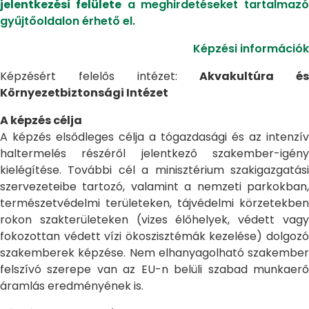
jelentkezési felülete
a meghirdetéseket tartalmazó
gyűjtőoldalon érhető el.
Képzési információk
Képzésért felelős intézet:
Akvakultúra és
Környezetbiztonsági Intézet
A képzés célja
A képzés elsődleges célja a tógazdasági és az intenzív
haltermelés részéről jelentkező szakember-igény
kielégítése. További cél a minisztérium szakigazgatási
szervezeteibe tartozó, valamint a nemzeti parkokban,
természetvédelmi területeken, tájvédelmi körzetekben
rokon szakterületeken (vizes élőhelyek, védett vagy
fokozottan védett vízi ökoszisztémák kezelése) dolgozó
szakemberek képzése. Nem elhanyagolható szakember
felszívó szerepe van az EU-n belüli szabad munkaerő
áramlás eredményének is.