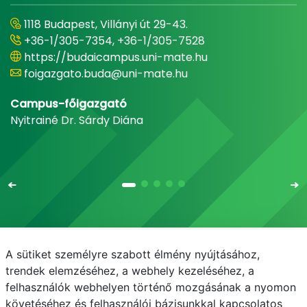
1118 Budapest, Villányi út 29-43.
+36-1/305-7354, +36-1/305-7528
https://budaicampus.uni-mate.hu
foigazgato.buda@uni-mate.hu
Campus-főigazgató
Nyitrainé Dr. Sárdy Diána
A sütiket személyre szabott élmény nyújtásához,
Email
Telefonkönyv
NEPTUN
E-learning
trendek elemzéséhez, a webhely kezeléséhez, a
felhasználók webhelyen történő mozgásának a nyomon
Médiaközpont
Informatikai Igazgatóság
követéséhez és felhasználói bázisunkkal kapcsolatos