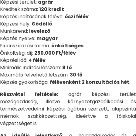
Képzési terület:
agrár
Kreditek száma:
120 kredit
Képzés indításának féléve:
őszi félév
Képzési hely:
Gödöllő
Munkarend:
levelező
Képzés nyelve:
magyar
Finanszírozási forma:
önköltséges
Önköltségi díj:
250.000 Ft/félév
Képzési idő:
4 félév
Minimális indítási létszám:
8 fő
Maximális felvehető létszám:
30 fő
Képzés gyakorisága:
félévenként 2 konzultációs hét
.
Részvétel feltétele:
agrár képzési terület
mezőgazdasági, illetve környezetgazdálkodási és
természetvédelmi képzési ágában szerzett, alapszintű
mérnök szakképzettség, ideértve a főiskolai
végzettséget is.
Az ideális jelentkező:
a halgazdálkodás és a