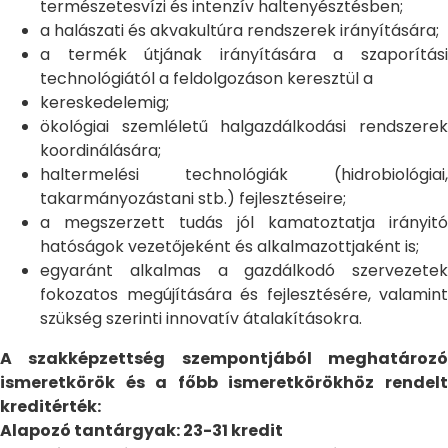
természetesvízi és intenzív haltenyésztésben;
a halászati és akvakultúra rendszerek irányítására;
a termék útjának irányítására a szaporítási
technológiától a feldolgozáson keresztül a
kereskedelemig;
ökológiai szemléletű halgazdálkodási rendszerek
koordinálására;
haltermelési technológiák (hidrobiológiai,
takarmányozástani stb.) fejlesztéseire;
a megszerzett tudás jól kamatoztatja irányitó
hatóságok vezetőjeként és alkalmazottjaként is;
egyaránt alkalmas a gazdálkodó szervezetek
fokozatos megújítására és fejlesztésére, valamint
szükség szerinti innovatív átalakításokra.
A szakképzettség szempontjából meghatározó
ismeretkörök és a főbb ismeretkörökhöz rendelt
kreditérték:
Alapozó tantárgyak: 23-31 kredit