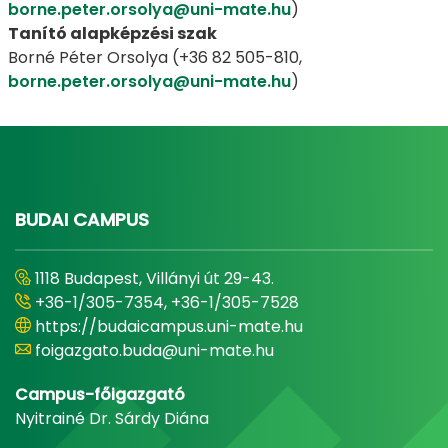
borne.peter.orsolya@uni-mate.hu
)
Tanító alapképzési szak
Borné Péter Orsolya (+36 82 505-810,
borne.peter.orsolya@uni-mate.hu
)
BUDAI CAMPUS
1118 Budapest, Villányi út 29-43.
+36-1/305-7354, +36-1/305-7528
https://budaicampus.uni-mate.hu
foigazgato.buda@uni-mate.hu
Campus-főigazgató
Nyitrainé Dr. Sárdy Diána