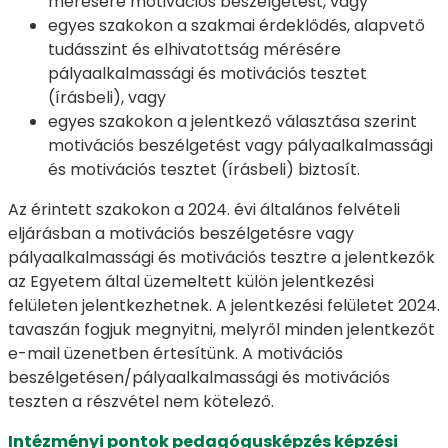
mérésére motivációs beszélgetést, vagy
egyes szakokon a szakmai érdeklődés, alapvető
tudásszint és elhivatottság mérésére
pályaalkalmassági és motivációs tesztet
(írásbeli), vagy
egyes szakokon a jelentkező választása szerint
motivációs beszélgetést vagy pályaalkalmassági
és motivációs tesztet (írásbeli) biztosít.
Az érintett szakokon a 2024. évi általános felvételi
eljárásban a motivációs beszélgetésre vagy
pályaalkalmassági és motivációs tesztre a jelentkezők
az Egyetem által üzemeltett külön jelentkezési
felületen jelentkezhetnek. A jelentkezési felületet 2024.
tavaszán fogjuk megnyitni, melyről minden jelentkezőt
e-mail üzenetben értesítünk. A motivációs
beszélgetésen/pályaalkalmassági és motivációs
teszten a részvétel nem kötelező.
Intézményi pontok pedagógusképzés képzési