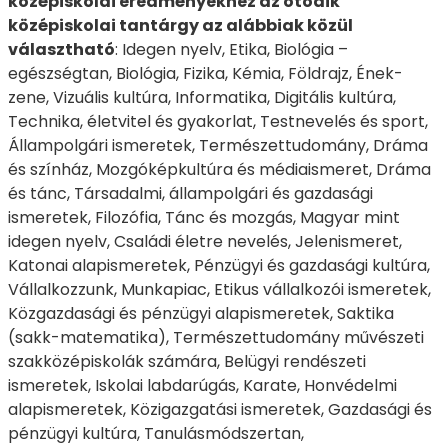
középiskolai eredményekhez az ötödik
középiskolai tantárgy az alábbiak közül
választható
: Idegen nyelv, Etika, Biológia –
egészségtan, Biológia, Fizika, Kémia, Földrajz, Ének-
zene, Vizuális kultúra, Informatika, Digitális kultúra,
Technika, életvitel és gyakorlat, Testnevelés és sport,
Állampolgári ismeretek, Természettudomány, Dráma
és színház, Mozgóképkultúra és médiaismeret, Dráma
és tánc, Társadalmi, állampolgári és gazdasági
ismeretek, Filozófia, Tánc és mozgás, Magyar mint
idegen nyelv, Családi életre nevelés, Jelenismeret,
Katonai alapismeretek, Pénzügyi és gazdasági kultúra,
Vállalkozzunk, Munkapiac, Etikus vállalkozói ismeretek,
Közgazdasági és pénzügyi alapismeretek, Saktika
(sakk-matematika), Természettudomány művészeti
szakközépiskolák számára, Belügyi rendészeti
ismeretek, Iskolai labdarúgás, Karate, Honvédelmi
alapismeretek, Közigazgatási ismeretek, Gazdasági és
pénzügyi kultúra, Tanulásmódszertan,