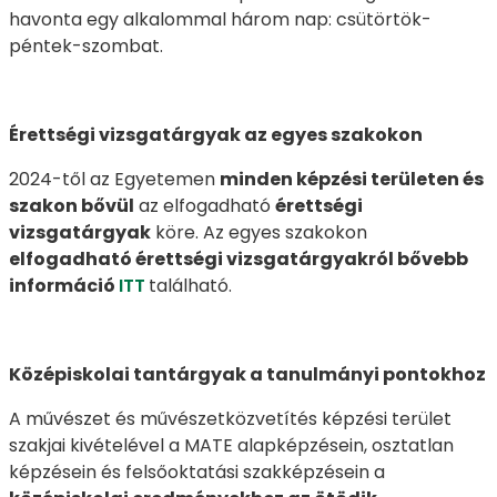
havonta egy alkalommal három nap: csütörtök-
péntek-szombat.
Érettségi vizsgatárgyak az egyes szakokon
2024-től az Egyetemen
minden képzési területen és
szakon bővül
az elfogadható
érettségi
vizsgatárgyak
köre. Az egyes szakokon
elfogadható érettségi vizsgatárgyakról bővebb
információ
ITT
található.
Középiskolai tantárgyak a tanulmányi pontokhoz
A művészet és művészetközvetítés képzési terület
szakjai kivételével a MATE alapképzésein, osztatlan
képzésein és felsőoktatási szakképzésein a