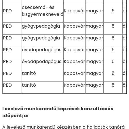
csecsemő- és
PED
Kaposvár
magyar
6
ön
kisgyermeknevelő
PED
gyógypedagógia
Kaposvár
magyar
8
ál
PED
gyógypedagógia
Kaposvár
magyar
8
ön
PED
óvodapedagógus
Kaposvár
magyar
6
ál
PED
óvodapedagógus
Kaposvár
magyar
6
ön
PED
tanító
Kaposvár
magyar
8
ál
PED
tanító
Kaposvár
magyar
8
ön
Levelező munkarendű képzések konzultációs
időpontjai
A levelező munkarendű képzésben a hallgatók tanórái