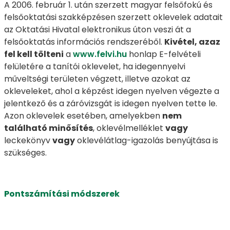
A 2006. február 1. után szerzett magyar felsőfokú és
felsőoktatási szakképzésen szerzett oklevelek adatait
az Oktatási Hivatal elektronikus úton veszi át a
felsőoktatás információs rendszeréből.
Kivétel, azaz
fel kell tölteni
a
www.felvi.hu
honlap E-felvételi
felületére a tanítói oklevelet, ha idegennyelvi
műveltségi területen végzett, illetve azokat az
okleveleket, ahol a képzést idegen nyelven végezte a
jelentkező és a záróvizsgát is idegen nyelven tette le.
Azon oklevelek esetében, amelyekben
nem
található minősítés
, oklevélmelléklet
vagy
leckekönyv
vagy
oklevélátlag-igazolás benyújtása is
szükséges.
Pontszámítási módszerek