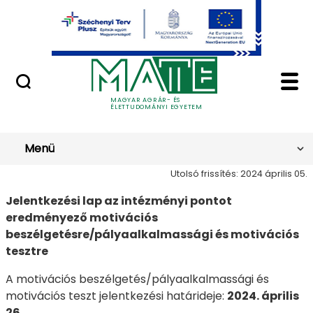
Ugrás a fő tartalomhoz
Minőségügy
PEDAGOGY - Magyar A
MATE PEDAGOGY
MAGYAR AGRÁR- ÉS
ÉLETTUDOMÁNYI EGYETEM
Menü
Utolsó frissítés: 2024 április 05.
Jelentkezési lap az intézményi pontot
eredményező motivációs
beszélgetésre/pályaalkalmassági és motivációs
tesztre
A motivációs beszélgetés/pályaalkalmassági és
motivációs teszt jelentkezési határideje:
2024. április
26.