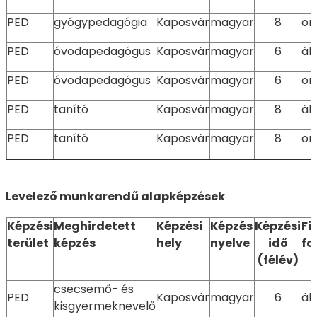
PED
gyógypedagógia
Kaposvár
magyar
8
ön
PED
óvodapedagógus
Kaposvár
magyar
6
ál
PED
óvodapedagógus
Kaposvár
magyar
6
ön
PED
tanító
Kaposvár
magyar
8
ál
PED
tanító
Kaposvár
magyar
8
ön
Levelező munkarendű alapképzések
Képzési
Meghirdetett
Képzési
Képzés
Képzési
Fi
terület
képzés
hely
nyelve
idő
fo
(félév)
csecsemő- és
PED
Kaposvár
magyar
6
ál
kisgyermeknevelő