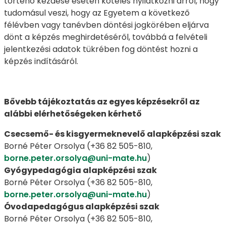
történő kezdése esetén köteles nyilatkozni arról, hogy
tudomásul veszi, hogy az Egyetem a következő
félévben vagy tanévben döntési jogkörében eljárva
dönt a képzés meghirdetéséről, továbbá a felvételi
jelentkezési adatok tükrében fog döntést hozni a
képzés indításáról.
Bővebb tájékoztatás az egyes képzésekről az
alábbi elérhetőségeken kérhető
Csecsemő- és kisgyermeknevelő alapképzési szak
Borné Péter Orsolya (+36 82 505-810,
borne.peter.orsolya@uni-mate.hu
)
Gyógypedagógia alapképzési szak
Borné Péter Orsolya (+36 82 505-810,
borne.peter.orsolya@uni-mate.hu
)
Óvodapedagógus alapképzési szak
Borné Péter Orsolya (+36 82 505-810,