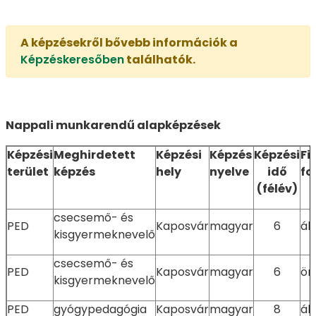
A képzésekről bővebb információk a
Képzéskeresőben
találhatók.
Nappali munkarendű alapképzések
Képzési
Meghirdetett
Képzési
Képzés
Képzési
Fi
terület
képzés
hely
nyelve
idő
fo
(félév)
csecsemő- és
PED
Kaposvár
magyar
6
ál
kisgyermeknevelő
csecsemő- és
PED
Kaposvár
magyar
6
ön
kisgyermeknevelő
PED
gyógypedagógia
Kaposvár
magyar
8
ál