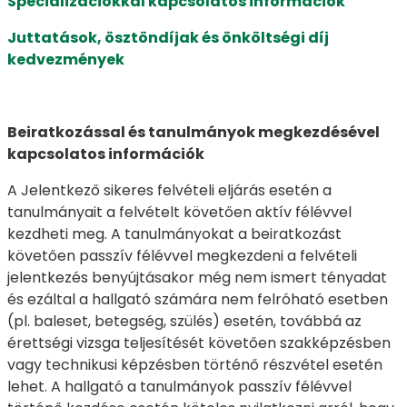
Specializációkkal kapcsolatos információk
Juttatások, ösztöndíjak és önköltségi díj
kedvezmények
Beiratkozással és tanulmányok megkezdésével
kapcsolatos információk
A Jelentkező sikeres felvételi eljárás esetén a
tanulmányait a felvételt követően aktív félévvel
kezdheti meg. A tanulmányokat a beiratkozást
követően passzív félévvel megkezdeni a felvételi
jelentkezés benyújtásakor még nem ismert tényadat
és ezáltal a hallgató számára nem felróható esetben
(pl. baleset, betegség, szülés) esetén, továbbá az
érettségi vizsga teljesítését követően szakképzésben
vagy technikusi képzésben történő részvétel esetén
lehet. A hallgató a tanulmányok passzív félévvel