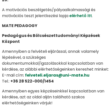
A motivációs beszélgetés/pályaalkalmassági és
motivációs teszt jelentkezési lapja
elérhető itt
.
MATE PEDAGOGY
Pedagógus és Bölcsészettudományi Képzések
Központ
Amennyiben a felvételi eljárással, annak valamely
lépésével, a szükséges
dokumentumokkal/igazolásokkal kapcsolatban van
kérdése, az alábbi elérhetőségeinken kereshet minket:
E-mail cím:
felveteli.eljaras@uni-mate.hu
Tel.:
+36 28 522-000/1454
Amennyiben egyes képzéseinkkel kapcsolatban van
kérdése, azt az oldal alján található szakos
elérhetőségeinken várjuk!