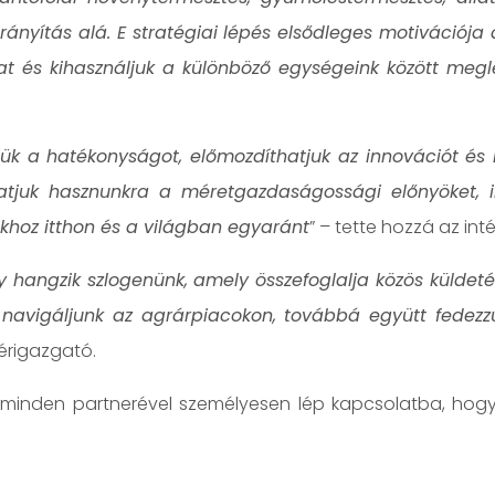
ányítás alá. E stratégiai lépés elsődleges motivációja
ónkat és kihasználjuk a különböző egységeink között meg
etjük a hatékonyságot, előmozdíthatjuk az innovációt 
hatjuk hasznunkra a méretgazdaságossági előnyöket, ind
okhoz itthon és a világban egyaránt
” – tette hozzá az in
ngzik szlogenünk, amely összefoglalja közös küldetésün
navigáljunk az agrárpiacokon, továbbá együtt fedezzü
érigazgató.
minden partnerével személyesen lép kapcsolatba, hogy 