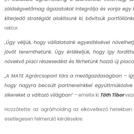
zöldségvetőmag ágazatokat integrálja és vonja egy ir
kiterjedő stratégiát alakítsunk ki, bővítsük portfóli
rektor.
„
Úgy véljük, hogy vállalataink egyesítésével növelh
jövőt teremthetünk. Úgy értékeljük, hogy így fordít
növekvő piaci részesedést és férhetünk hozzá új piac
„
A MATE Agrárcsoport társ a mezőgazdaságban – így ha
hogy nagyra becsült partnereinkkel együttműködve 
sikereket a változó világban
” – emelte ki
Tóth Tibor
vez
Hozzátette: az agrárholding az elkövetkező hetekben 
esetlegesen felmerülő kérdésekre.