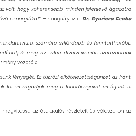
 az volt, hogy koherensebb, minden jelenlévő ágazatra
lévő szinergiákat
” – hangsúlyozta
Dr. Gyuricza Csaba
és mindannyiunk számára szilárdabb és fenntarthatóbb
íthatjuk meg az üzleti diverzifikációt, szerezhetünk
tézmény vezetője.
k lényegét. Ez tükrözi elkötelezettségünket az iránt,
k fel és ragadjuk meg a lehetőségeket és érjünk el
megvitassa az átalakulás részleteit és válaszoljon az