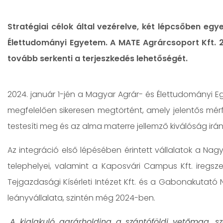
Stratégiai célok által vezérelve, két lépcsőben eg
Élettudományi Egyetem. A MATE Agrárcsoport Kft. 20
tovább serkenti a terjeszkedés lehetőségét.
2024. január 1-jén a Magyar Agrár- és Élettudományi
megfelelően sikeresen megtörtént, amely jelentős mérf
testesíti meg és az alma materre jellemző kiválóság irá
Az integráció első lépésében érintett vállalatok a Nagyk
telephelyei, valamint a Kaposvári Campus Kft. iregsz
Tejgazdasági Kísérleti Intézet Kft. és a Gabonakutató
leányvállalata, szintén még 2024-ben.
„
A kialakuló agrárholding a szántóföldi vetőmag, szá