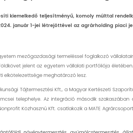
yesíti kiemelkedő teljesítményű, komoly múlttal rend
24. január 1-jei létrejöttével az agrárholding piaci 
 Egyetem mezőgazdasági termeléssel foglalkozó vállalat
öldkövet jelent az egyetem vállalati portfóliója életébe
nti elkötelezettsége meghatározó lesz.
unsági Tájtermesztési Kft., a Magyar Kertészeti Szaporító
emcsei telephelye. Az integráció második szakaszában a
 Nonprofit Közhasznú Kft. csatlakozik a MATE Agrárcsopo
ntóföldi növénytermesztés, gyümölcstermesztés, állatt