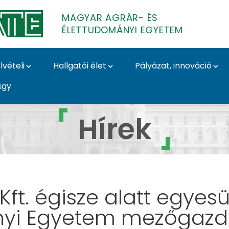
MAGYAR AGRÁR- ÉS
ÉLETTUDOMÁNYI EGYETEM
lvételi
Hallgatói élet
Pályázat, innováció
ügy
és Élettudományi Egye
Hírek
Kft. égisze alatt egyes
yi Egyetem mezőgazda