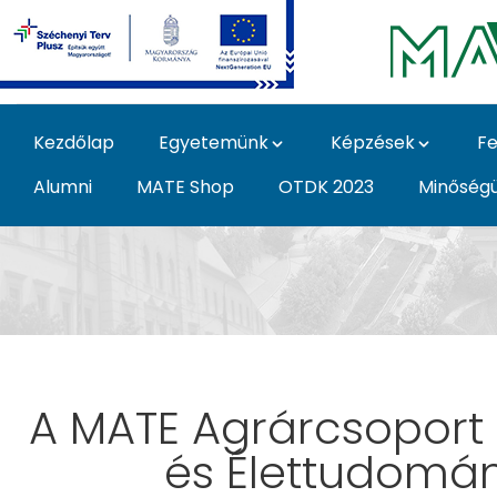
Ugrás a fő tartalomhoz
Kezdőlap
Egyetemünk
Képzések
Fe
Alumni
MATE Shop
OTDK 2023
Minőség
Hír - Magyar Agrár- 
A MATE Agrárcsoport 
és Élettudomán