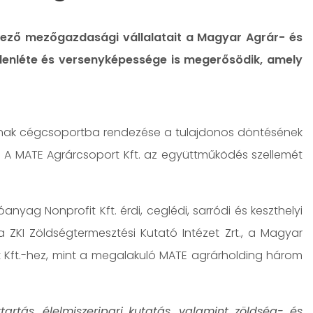
elkező mezőgazdasági vállalatait a Magyar Agrár- és
jelenléte és versenyképessége is megerősödik, amely
ainak cégcsoportba rendezése a tulajdonos döntésének
n. A MATE Agrárcsoport Kft. az együttműködés szellemét
anyag Nonprofit Kft. érdi, ceglédi, sarródi és keszthelyi
 ZKI Zöldségtermesztési Kutató Intézet Zrt., a Magyar
rt Kft.-hez, mint a megalakuló MATE agrárholding három
artás, élelmiszeripari kutatás, valamint zöldség- és