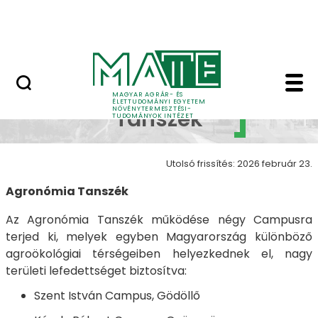
Oktatás
Ugrás a fő tartalomhoz
Tudomány
Agronómia Tanszék -
Agronómia
MAGYAR AGRÁR- ÉS
ÉLETTUDOMÁNYI EGYETEM
NÖVÉNYTERMESZTÉSI-
Tanszék
TUDOMÁNYOK INTÉZET
Utolsó frissítés: 2026 február 23.
Agronómia Tanszék
Az Agronómia Tanszék működése négy Campusra
terjed ki, melyek egyben Magyarország különböző
agroökológiai térségeiben helyezkednek el, nagy
területi lefedettséget biztosítva:
Szent István Campus, Gödöllő