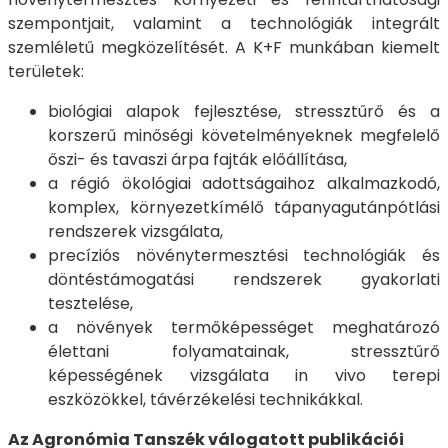
szempontjait, valamint a technológiák integrált
szemléletű megközelítését. A K+F munkában kiemelt
területek:
biológiai alapok fejlesztése, stressztűrő és a
korszerű minőségi követelményeknek megfelelő
őszi- és tavaszi árpa fajták előállítása,
a régió ökológiai adottságaihoz alkalmazkodó,
komplex, környezetkímélő tápanyagutánpótlási
rendszerek vizsgálata,
precíziós növénytermesztési technológiák és
döntéstámogatási rendszerek gyakorlati
tesztelése,
a növények termőképességet meghatározó
élettani folyamatainak, stressztűrő
képességének vizsgálata in vivo terepi
eszközökkel, távérzékelési technikákkal.
Az Agronómia Tanszék válogatott publikációi