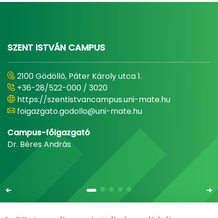
SZENT ISTVÁN CAMPUS
2100 Gödöllő, Páter Károly utca 1.
+36-28/522-000 / 3020
https://szentistvancampus.uni-mate.hu
foigazgato.godollo@uni-mate.hu
Campus-főigazgató
Dr. Béres András