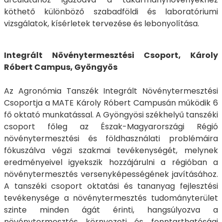
köthető különböző szabadföldi és laboratóriumi
vizsgálatok, kísérletek tervezése és lebonyolítása.
Integrált Növénytermesztési Csoport, Károly
Róbert Campus, Gyöngyös
Az Agronómia Tanszék Integrált Növénytermesztési
Csoportja a MATE Károly Róbert Campusán működik 6
fő oktató munkatással. A Gyöngyösi székhelyű tanszéki
csoport főleg az Észak-Magyarországi Régió
növénytermesztési és földhasználati problémáira
fókuszálva végzi szakmai tevékenységét, melynek
eredményeivel igyekszik hozzájárulni a régióban a
növénytermesztés versenyképességének javításához.
A tanszéki csoport oktatási és tananyag fejlesztési
tevékenysége a növénytermesztés tudományterület
szinte minden ágát érinti, hangsúlyozva a
növénytermesztés környezeti és fenntarthatósági