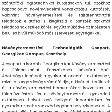
szántóföldi agrotechnikai kutatásokon túl, azokhoz
kapcsolódva növényvédelmi vonatkozású kutatások,
valamint növénynemesítési és fajtafenntartási
feladatok ellátása is kiegészíti a tanszék szakmai
feladatainak széles körét, együttműködve az intézeten
belül és kívül működő más szervezeti egységekkel.
Növénytermesztési Technológiák Csoport,
Georgikon Campus, Keszthely
A csoport a korábbi Georgikon Kar Növénytermesztési
és Földhasználati Tanszékének bázisára épül.
Adottságai ideálisak a gyakorlat orientált oktatáshoz,
mivel a tangazdaság szántóföldjei, a kísérleti területek
és a növénytermesztési bemutatókert közvetlenül a
földműveléstani és a növénytermesztési gyakorlati
oktatásnak helyet adó hallgatói laboratórium és
gyakorlótermek szomszédságában helyezkednek el. A
csoport ellát hagyományos szántóföldi agrotechnikai