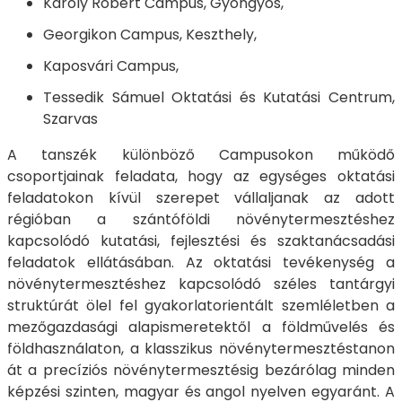
Károly Róbert Campus, Gyöngyös,
Georgikon Campus, Keszthely,
Kaposvári Campus,
Tessedik Sámuel Oktatási és Kutatási Centrum,
Szarvas
A tanszék különböző Campusokon működő
csoportjainak feladata, hogy az egységes oktatási
feladatokon kívül szerepet vállaljanak az adott
régióban a szántóföldi növénytermesztéshez
kapcsolódó kutatási, fejlesztési és szaktanácsadási
feladatok ellátásában. Az oktatási tevékenység a
növénytermesztéshez kapcsolódó széles tantárgyi
struktúrát ölel fel gyakorlatorientált szemléletben a
mezőgazdasági alapismeretektől a földművelés és
földhasználaton, a klasszikus növénytermesztéstanon
át a precíziós növénytermesztésig bezárólag minden
képzési szinten, magyar és angol nyelven egyaránt. A