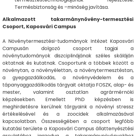
Termésbiztonság és –minőség javítása.
Alkalmazott takarmánynövény-termesztési
Csoport, Kaposvári Campus
A Növénytermesztési-tudományok Intézet Kaposvári
Campusán dolgozó csoport tagjai a
növénytudományok diszciplinájának széles skáláján
oktatnak és kutatnak. Csoportunk a többek között a
növénytan, a növényélettan, a növénytermesztéstan,
a gyepgazdálkodás, a növényvédelem és a
tápanyaggazdálkodás tárgyait oktatja FOSZK, alap- és
mester, valamint osztatlan agrármérnöki
képzésekben. Emellett PhD képzésben is
meghirdetésre kerülnek tárgyaink a növényi stressz
értékelésével és a zoocidek alkalmazásával
kapcsolatban. Összességében a csoport legfőbb
kutatási területe a Kaposvári Campus állattenyésztési
arculatához igazodva a takarmánynövényekhez