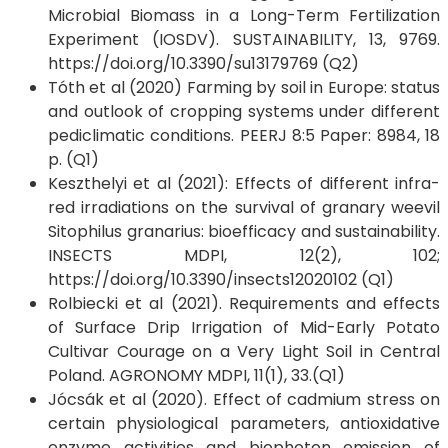
Microbial Biomass in a Long-Term Fertilization
Experiment (IOSDV). SUSTAINABILITY, 13, 9769.
https://doi.org/10.3390/su13179769 (Q2)
Tóth et al (2020) Farming by soil in Europe: status
and outlook of cropping systems under different
pediclimatic conditions. PEERJ 8:5 Paper: 8984, 18
p. (Q1)
Keszthelyi et al (2021): Effects of different infra-
red irradiations on the survival of granary weevil
Sitophilus granarius: bioefficacy and sustainability.
INSECTS MDPI, 12(2), 102;
https://doi.org/10.3390/insects12020102 (Q1)
Rolbiecki et al (2021). Requirements and effects
of Surface Drip Irrigation of Mid-Early Potato
Cultivar Courage on a Very Light Soil in Central
Poland. AGRONOMY MDPI, 11(1), 33.(Q1)
Jócsák et al (2020). Effect of cadmium stress on
certain physiological parameters, antioxidative
enzyme activities and biophoton emission of