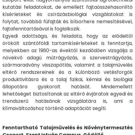
kutatási feladatokat, de emellett fajtaösszehasonlító
kísérleteket és csírázásbiológiai vizsgálatokat is
folytat, továbbá fűfajták és bíborhere nemesítésével,
fajtafenntartásával is foglalkozik.
Egyedi adottsága, és feladata, hogy az elődeitől
örökölt szántóföldi tartamkísérleteket is fenntartja,
melyekben az 1960-as évektől kezdődően vizsgálja a
növekvő adagú műtrágyázás, a szervestrágyázás,
szármaradvány visszapótlás, valamint a talajművelés
eltérő rendszereinek és a különböző vetésforgók
produktivitásra és a talaj fizikai, kémiai és biológiai
állapotára gyakorolt hatását. Mindemellett
lehetőséget biztosítanak az eltérő évjáratok egyedi és
trendszerű hatásának vizsgálatára is, ami a
klímaváltozáshoz történő adaptációt segíti.
Fenntartható Talajművelés és Növénytermesztés
Csoport, Szent István Campus, Gödöllő