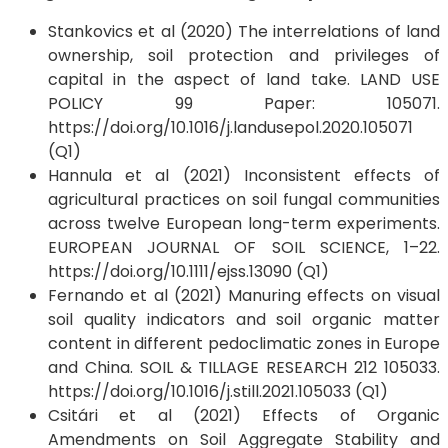
Stankovics et al (2020) The interrelations of land
ownership, soil protection and privileges of
capital in the aspect of land take. LAND USE
POLICY 99 Paper: 105071.
https://doi.org/10.1016/j.landusepol.2020.105071
(Q1)
Hannula et al (2021) Inconsistent effects of
agricultural practices on soil fungal communities
across twelve European long-term experiments.
EUROPEAN JOURNAL OF SOIL SCIENCE, 1–22.
https://doi.org/10.1111/ejss.13090 (Q1)
Fernando et al (2021) Manuring effects on visual
soil quality indicators and soil organic matter
content in different pedoclimatic zones in Europe
and China. SOIL & TILLAGE RESEARCH 212 105033.
https://doi.org/10.1016/j.still.2021.105033 (Q1)
Csitári et al (2021) Effects of Organic
Amendments on Soil Aggregate Stability and