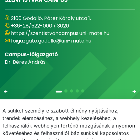
2100 Gödöllő, Páter Károly utca 1.
+36-28/522-000 / 3020
https://szentistvancampus.uni-mate.hu
foigazgato.godollo@uni-mate.hu
Campus-főigazgató
Dr. Béres András
A sütiket személyre szabott élmény nyújtásához,
trendek elemzéséhez, a webhely kezeléséhez, a
felhasználók webhelyen történő mozgásának a nyomon
E-mail
Telefonkönyv
NEPTUN
E-learning
követéséhez és felhasználói bázisunkkal kapcsolatos