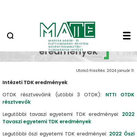
Oktatás
Ugrás a fő tartalomhoz
Tudomány
Intézeti TDK eredmén
Intézeti TDK
MAGYAR AGRÁR- ÉS
ÉLETTUDOMÁNYI EGYETEM
NÖVÉNYTERMESZTÉSI-
eredmények
TUDOMÁNYOK INTÉZET
Utolsó frissítés: 2024 január 11.
Intézeti TDK eredmények
OTDK résztvevőink (utóbbi 3 OTDK):
NTTI OTDK
résztvevők
Legutóbbi tavaszi egyetemi TDK eredményei:
2022
Tavaszi egyetemi TDK eredmények
Legutóbbi őszi egyetemi TDK eredményei:
2022 Őszi