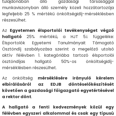
tulajdonában álló gazdasági társasággal
munkaviszonyban álló személy közeli hozzátartozója
legfeljebb 25 % mértékű önköltségidíj-mérséklésben
részesülhet.
Az
Egyetemen élsportolói tevékenységet végző
hallgató
25% mértékű, a HJT 5.i. függeléke:
Élsportolók Egyetemi Tanulmányait Támogató
Ösztöndíj szabályozása szerint a megelőző utolsó
aktív félévben 1. kategóriába tartozó élsportolói
ösztöndíjas hallgató 50%-os önköltségidíj-
mérséklésben részesülhet.
Az önköltség
mérséklésére irányuló kérelem
elbírálásáról az EDJB döntéselőkészítését
követően a gazdasági főigazgató egyetértésével
a rektor dönt
.
A hallgató a fenti kedvezmények közül egy
félévben egyszeri alkalommal és csak egy típusú