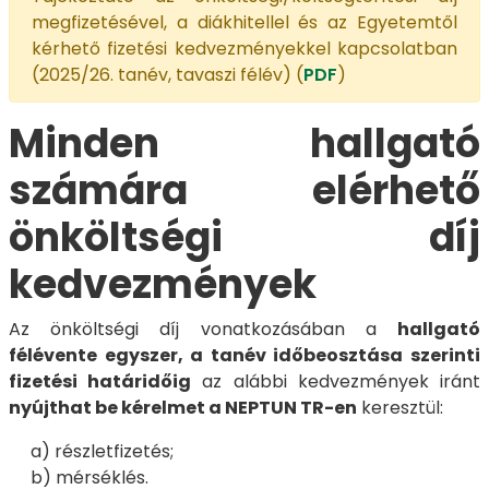
megfizetésével, a diákhitellel és az Egyetemtől
kérhető fizetési kedvezményekkel kapcsolatban
(2025/26. tanév, tavaszi félév) (
PDF
)
Minden hallgató
számára elérhető
önköltségi díj
kedvezmények
Az önköltségi díj vonatkozásában a
hallgató
félévente egyszer, a tanév időbeosztása szerinti
fizetési határidőig
az alábbi kedvezmények iránt
nyújthat be kérelmet a NEPTUN TR-en
keresztül:
a) részletfizetés;
b) mérséklés.