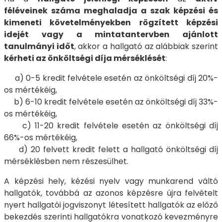
féléveinek száma meghaladja a szak képzési és
kimeneti követelményekben rögzített képzési
idejét vagy a mintatantervben ajánlott
tanulmányi időt
, akkor a hallgató az alábbiak szerint
kérheti az önköltségi díja mérséklését
:
a) 0-5 kredit felvétele esetén az önköltségi díj 20%-
os mértékéig,
b) 6-10 kredit felvétele esetén az önköltségi díj 33%-
os mértékéig,
c) 11-20 kredit felvétele esetén az önköltségi díj
66%-os mértékéig,
d) 20 felvett kredit felett a hallgató önköltségi díj
mérséklésben nem részesülhet.
A képzési hely, kézési nyelv vagy munkarend váltó
hallgatók, továbbá az azonos képzésre újra felvételt
nyert hallgatói jogviszonyt létesített hallgatók az előző
bekezdés szerinti hallgatókra vonatkozó kevezményre