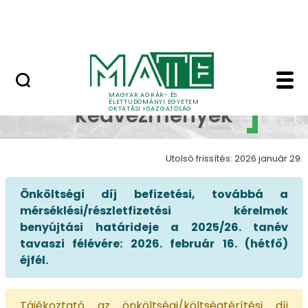
Neptun
Ugrás a fő tartalomhoz
Munkatársaknak
Önköltségi díj kedve
Önköltségi díj
MAGYAR AGRÁR- ÉS
ÉLETTUDOMÁNYI EGYETEM
kedvezmények
OKTATÁSI IGAZGATÓSÁG
Utolsó frissítés: 2026 január 29.
Önköltségi díj befizetési, továbbá a
mérséklési/részletfizetési kérelmek
benyújtási határideje a 2025/26. tanév
tavaszi félévére: 2026. február 16. (hétfő)
éjfél.
Tájékoztató az önköltségi/költségtérítési díj