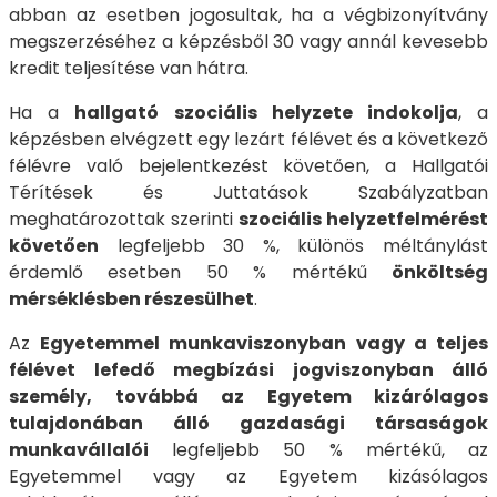
abban az esetben jogosultak, ha a végbizonyítvány
megszerzéséhez a képzésből 30 vagy annál kevesebb
kredit teljesítése van hátra.
Ha a
hallgató szociális helyzete indokolja
, a
képzésben elvégzett egy lezárt félévet és a következő
félévre való bejelentkezést követően, a Hallgatói
Térítések és Juttatások Szabályzatban
meghatározottak szerinti
szociális helyzetfelmérést
követően
legfeljebb 30 %, különös méltánylást
érdemlő esetben 50 % mértékű
önköltség
mérséklésben részesülhet
.
Az
Egyetemmel munkaviszonyban vagy a teljes
félévet lefedő megbízási jogviszonyban álló
személy
, továbbá az Egyetem kizárólagos
tulajdonában álló gazdasági társaságok
munkavállalói
legfeljebb 50 % mértékű, az
Egyetemmel vagy az Egyetem kizásólagos