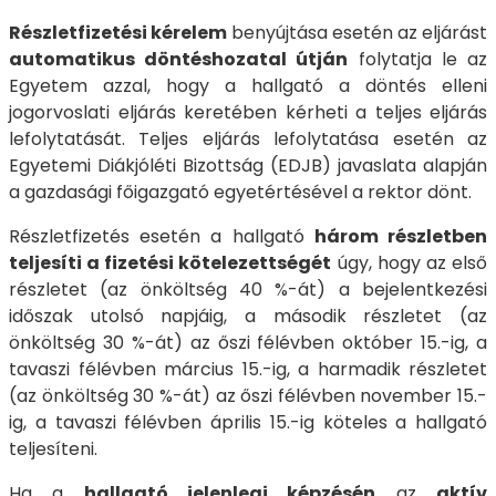
Részletfizetési kérelem
benyújtása esetén az eljárást
automatikus döntéshozatal útján
folytatja le az
Egyetem azzal, hogy a hallgató a döntés elleni
jogorvoslati eljárás keretében kérheti a teljes eljárás
lefolytatását. Teljes eljárás lefolytatása esetén az
Egyetemi Diákjóléti Bizottság (EDJB) javaslata alapján
a gazdasági főigazgató egyetértésével a rektor dönt.
Részletfizetés esetén a hallgató
három részletben
teljesíti a fizetési kötelezettségét
úgy, hogy az első
részletet (az önköltség 40 %-át) a bejelentkezési
időszak utolsó napjáig, a második részletet (az
önköltség 30 %-át) az őszi félévben október 15.-ig, a
tavaszi félévben március 15.-ig, a harmadik részletet
(az önköltség 30 %-át) az őszi félévben november 15.-
ig, a tavaszi félévben április 15.-ig köteles a hallgató
teljesíteni.
Ha a
hallgató jelenlegi képzésén
az
aktív