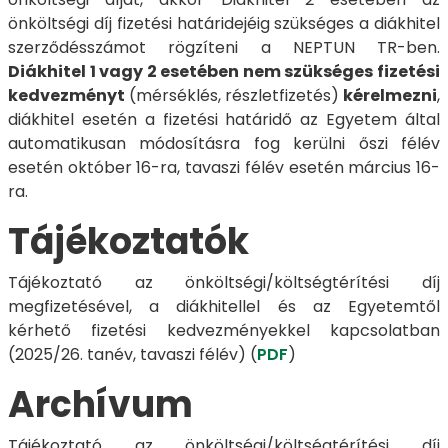
önköltségi díj fizetési határidejéig szükséges a diákhitel
szerződésszámot rögzíteni a NEPTUN TR-ben.
Diákhitel 1 vagy 2 esetében nem szükséges fizetési
kedvezményt
(mérséklés, részletfizetés)
kérelmezni
,
diákhitel esetén a fizetési határidő az Egyetem által
automatikusan módosításra fog kerülni őszi félév
esetén október 16-ra, tavaszi félév esetén március 16-
ra.
Tájékoztatók
Tájékoztató az önköltségi/költségtérítési díj
megfizetésével, a diákhitellel és az Egyetemtől
kérhető fizetési kedvezményekkel kapcsolatban
(2025/26. tanév, tavaszi félév) (
PDF
)
Archívum
Tájékoztató az önköltségi/költségtérítési díj