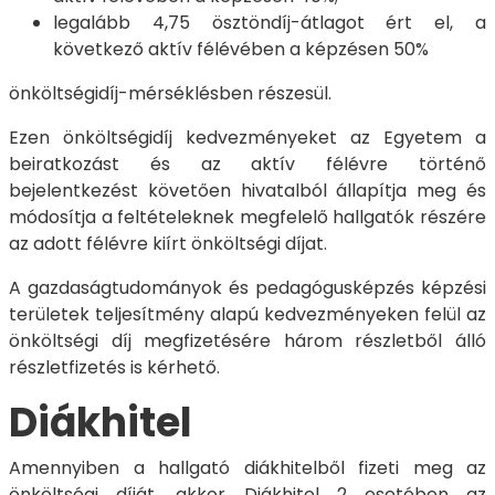
legalább 4,75 ösztöndíj-átlagot ért el, a
következő aktív félévében a képzésen 50%
önköltségidíj-mérséklésben részesül.
Ezen önköltségidíj kedvezményeket az Egyetem a
beiratkozást és az aktív félévre történő
bejelentkezést követően hivatalból állapítja meg és
módosítja a feltételeknek megfelelő hallgatók részére
az adott félévre kiírt önköltségi díjat.
A gazdaságtudományok és pedagógusképzés képzési
területek teljesítmény alapú kedvezményeken felül az
önköltségi díj megfizetésére három részletből álló
részletfizetés is kérhető.
Diákhitel
Amennyiben a hallgató diákhitelből fizeti meg az
önköltségi díját, akkor Diákhitel 2 esetében az