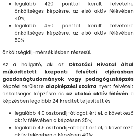
legalább 420 ponttal került felvételre
önköltséges képzésre, az első aktív félévében
40%;
legalább 450 ponttal került felvételre
önköltséges képzésre, az első aktív félévében
50%
önköltségidíj-mérséklésben részesül.
Az a hallgató, aki az
Oktatási Hivatal által
működtetett központi felvételi eljárásban
gazdaságtudományok vagy pedagógusképzés
képzési területre
alapképzési szakra
nyert felvételt
önköltséges képzésre és
az utolsó aktív félévén
a
képzésben legalább 24 kreditet teljesített és
legalább 4,0 ösztöndíj-átlagot ért el, a következő
aktív félévében a képzésen 25%;
legalább 4,5 ösztöndíj-átlagot ért el, a következő
aktív félévében a képzésen 40%;