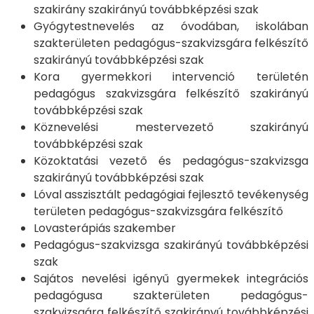
szakirány szakirányú továbbképzési szak
Gyógytestnevelés az óvodában, iskolában
szakterületen pedagógus-szakvizsgára felkészítő
szakirányú továbbképzési szak
Kora gyermekkori intervenció területén
pedagógus szakvizsgára felkészítő szakirányú
továbbképzési szak
Köznevelési mestervezető szakirányú
továbbképzési szak
Közoktatási vezető és pedagógus-szakvizsga
szakirányú továbbképzési szak
Lóval asszisztált pedagógiai fejlesztő tevékenység
területen pedagógus-szakvizsgára felkészítő
Lovasterápiás szakember
Pedagógus-szakvizsga szakirányú továbbképzési
szak
Sajátos nevelési igényű gyermekek integrációs
pedagógusa szakterületen pedagógus-
szakvizsgára felkészítő szakirányú továbbképzési