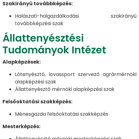
Szakirányú továbbképzés:
Halászati-halgazdálkodási szakirányú
továbbképzési szak
Állattenyésztési
Tudományok Intézet
Alapképzések:
Lótenyésztő, lovassport szervező agrármérnöki
alapképzési szak
Állattenyésztő mérnöki alapképzési szak
Felsőoktatási szakképzés:
Ménesgazda felsőoktatási szakképzés
Mesterképzés:
Állattenyésztő mérnöki mesterképzési szak