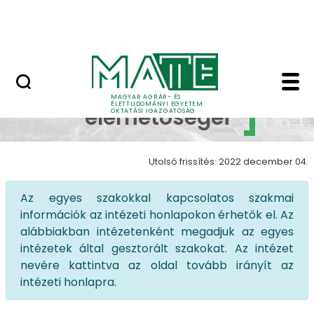
Neptun
Ugrás a fő tartalomhoz
Munkatársaknak
Szakok elérhetőségei
Szakok
MAGYAR AGRÁR- ÉS
ÉLETTUDOMÁNYI EGYETEM
elérhetőségei
OKTATÁSI IGAZGATÓSÁG
Utolsó frissítés: 2022 december 04.
Az egyes szakokkal kapcsolatos szakmai
információk az intézeti honlapokon érhetők el. Az
alábbiakban intézetenként megadjuk az egyes
intézetek által gesztorált szakokat. Az intézet
nevére kattintva az oldal tovább irányít az
intézeti honlapra.