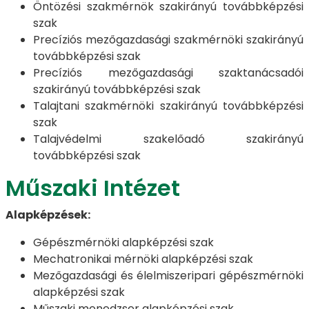
Öntözési szakmérnök szakirányú továbbképzési
szak
Precíziós mezőgazdasági szakmérnöki szakirányú
továbbképzési szak
Precíziós mezőgazdasági szaktanácsadói
szakirányú továbbképzési szak
Talajtani szakmérnöki szakirányú továbbképzési
szak
Talajvédelmi szakelőadó szakirányú
továbbképzési szak
Műszaki Intézet
Alapképzések:
Gépészmérnöki alapképzési szak
Mechatronikai mérnöki alapképzési szak
Mezőgazdasági és élelmiszeripari gépészmérnöki
alapképzési szak
Műszaki menedzser alapképzési szak