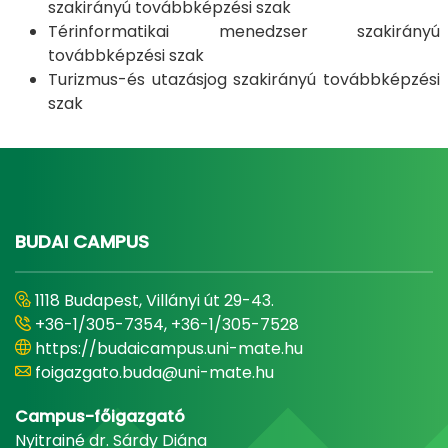
szakirányú továbbképzési szak
Térinformatikai menedzser szakirányú
továbbképzési szak
Turizmus-és utazásjog szakirányú továbbképzési
szak
BUDAI CAMPUS
1118 Budapest, Villányi út 29-43.
+36-1/305-7354, +36-1/305-7528
https://budaicampus.uni-mate.hu
foigazgato.buda@uni-mate.hu
Campus-főigazgató
Nyitrainé dr. Sárdy Diána