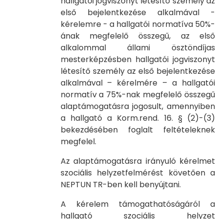
hallgatói jogviszonyt létesítő személy az
első bejelentkezése alkalmával -
kérelemre - a hallgatói normatíva 50%-
ának megfelelő összegű, az első
alkalommal állami ösztöndíjas
mesterképzésben hallgatói jogviszonyt
létesítő személy az első bejelentkezése
alkalmával – kérelmére – a hallgatói
normatív a 75%-nak megfelelő összegű
alaptámogatásra jogosult, amennyiben
a hallgató a Korm.rend. 16. § (2)-(3)
bekezdésében foglalt feltételeknek
megfelel.
Az alaptámogatásra irányuló kérelmet
szociális helyzetfelmérést követően a
NEPTUN TR-ben kell benyújtani.
A kérelem támogathatóságáról a
hallgató szociális helyzet