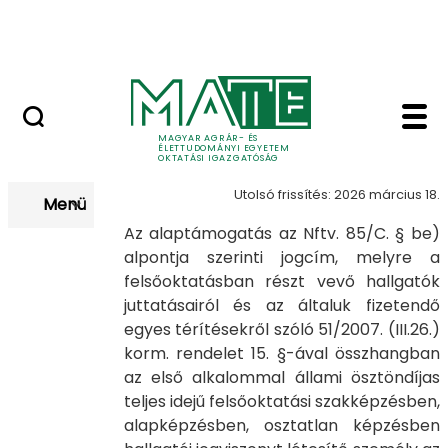
Neptun
Ugrás a fő tartalomhoz
Munkatársaknak
Alaptámogatás - MAT
Alaptámogatás
MAGYAR AGRÁR- ÉS
ÉLETTUDOMÁNYI EGYETEM
OKTATÁSI IGAZGATÓSÁG
Utolsó frissítés: 2026 március 18.
Menü
Az alaptámogatás az Nftv. 85/C. § be)
alpontja szerinti jogcím, melyre a
felsőoktatásban részt vevő hallgatók
juttatásairól és az általuk fizetendő
egyes térítésekről szóló 51/2007. (III.26.)
korm. rendelet 15. §-ával összhangban
az első alkalommal állami ösztöndíjas
teljes idejű felsőoktatási szakképzésben,
alapképzésben, osztatlan képzésben