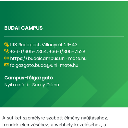
BUDAI CAMPUS
1118 Budapest, Villányi út 29-43.
+36-1/305-7354, +36-1/305-7528
https://budaicampus.uni-mate.hu
foigazgato.buda@uni-mate.hu
Campus-főigazgató
Nyitrainé dr. Sárdy Diána
A sütiket személyre szabott élmény nyújtásához,
trendek elemzéséhez, a webhely kezeléséhez, a