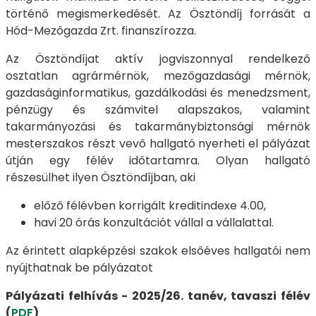
történő megismerkedését. Az Ösztöndíj forrását a
Hód-Mezőgazda Zrt. finanszírozza.
Az Ösztöndíjat aktív jogviszonnyal rendelkező
osztatlan agrármérnök, mezőgazdasági mérnök,
gazdaságinformatikus, gazdálkodási és menedzsment,
pénzügy és számvitel alapszakos, valamint
takarmányozási és takarmánybiztonsági mérnök
mesterszakos részt vevő hallgató nyerheti el pályázat
útján egy félév időtartamra. Olyan hallgató
részesülhet ilyen Ösztöndíjban, aki
előző félévben korrigált kreditindexe 4.00,
havi 20 órás konzultációt vállal a vállalattal.
Az érintett alapképzési szakok elsőéves hallgatói nem
nyújthatnak be pályázatot
Pályázati felhívás - 2025/26. tanév, tavaszi félév
(
PDF
)