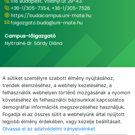
1118 Budapest, Villányi út 29-43.
+36-1/305-7354, +36-1/305-7528
https://budaicampus.uni-mate.hu
foigazgato.buda@uni-mate.hu
Campus-főigazgató
Nyitrainé dr. Sárdy Diána
A sütiket személyre szabott élmény nyújtásához,
trendek elemzéséhez, a webhely kezeléséhez, a
felhasználók webhelyen történő mozgásának a nyomon
követéséhez és felhasználói bázisunkkal kapcsolatos
demográfiai információk megszerzéséhez használjuk.
E-mail
Telefonkönyv
NEPTUN
E-learning
Fogadja el az összes sütit a webhelyünk által nyújtott
legjobb élmény érdekében, vagy kezelje beállításait.
Olvassa el az adatvédelmi irányelveinket