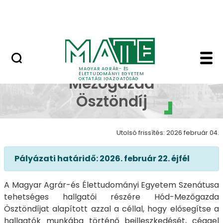
Neptun
Ugrás a fő tartalomhoz
Munkatársaknak
Hód-Mezőgazda Ösztön
Hód-
MAGYAR AGRÁR- ÉS
ÉLETTUDOMÁNYI EGYETEM
Mezőgazda
OKTATÁSI IGAZGATÓSÁG
Ösztöndíj
Utolsó frissítés: 2026 február 04.
Pályázati határidő: 2026. február 22. éjfél
A Magyar Agrár-és Élettudományi Egyetem Szenátusa
tehetséges hallgatói részére Hód-Mezőgazda
Ösztöndíjat alapított azzal a céllal, hogy elősegítse a
hallgatók munkába történő beilleszkedését, céggel