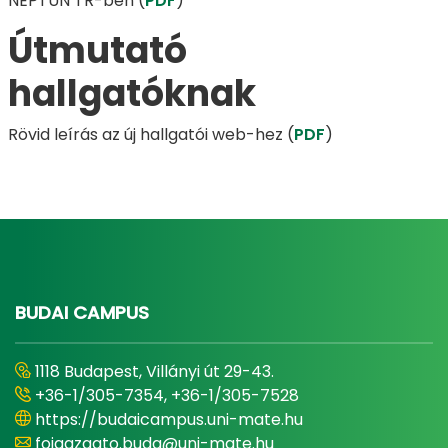
NEPTUN TR-ben (
PDF
)
Útmutató
hallgatóknak
Rövid leírás az új hallgatói web-hez (
PDF
)
BUDAI CAMPUS
1118 Budapest, Villányi út 29-43.
+36-1/305-7354, +36-1/305-7528
https://budaicampus.uni-mate.hu
foigazgato.buda@uni-mate.hu