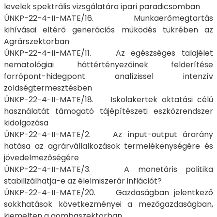
levelek spektrális vizsgálatára ipari paradicsomban
ÚNKP-22-4-II-MATE/16. Munkaerőmegtartás
kihívásai eltérő generációs működés tükrében az
Agrárszektorban
ÚNKP-22-4-II-MATE/11. Az egészséges talajélet
nematológiai háttértényezőinek felderítése
forrópont-hidegpont analízissel intenzív
zöldségtermesztésben
ÚNKP-22-4-II-MATE/18. Iskolakertek oktatási célú
használatát támogató tájépítészeti eszközrendszer
kidolgozása
ÚNKP-22-4-II-MATE/2. Az input-output árarány
hatása az agrárvállalkozások termelékenységére és
jövedelmezőségére
ÚNKP-22-4-II-MATE/3. A monetáris politika
stabilizálhatja-e az élelmiszerár inflációt?
ÚNKP-22-4-II-MATE/20. Gazdaságban jelentkező
sokkhatások következményei a mezőgazdaságban,
kiemelten a gombaszektorban.