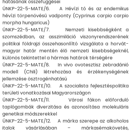
hatásának összefüggései
ÚNKP-22-5-MATE/6. A Hévízi tó és az endemikus
hévízi törpenövésű vadponty (Cyprinus carpio carpio
morpha hungaricus)
ÚNKP-22-5-MATE/7. Nemzeti kisebbségként a
szomszédban, az asszimiláció viszonyrendszerének
politikai földrajzi összehasonlíltó vizsgálata a horvát-
magyar határ mentén élő nemzeti kisebbségeknél,
különös tekintettel a hármas határok térségére
ÚNKP-22-5-MATE/8. In vivo ovotesztisz zebradánió
modell (Chili) létrehozása és érzékenységének
jellemzése ösztrogénhatású
ÚNKP-22-5-MATE/10. A szocialista fejlesztéspolitika
területi vonatkozásai Magyarországon
ÚNKP-22-5-MATE/11. Városi fákon előforduló
taplógombák diverzitása és azonosítása molekuláris
genetikai módszerekkel
ÚNKP-22-5-MATE/12. A márka szerepe az alkoholos
italok vásárlásában – márkasémakövetés,