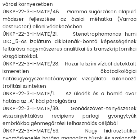
városi környezetben
ÚNKP-22-3-I-MATE/48. Gamma sugárzáson alapuló
módszer fejlesztése az ázsiai méhatka (Varroa
destructor) elleni védekezésben
ÚNKP-22-3-I-MATE/21. Stenotrophomonas humi
DIC_5-ös izolátum diklofenák-bontó képességének
feltárása nagyműszeres analitikai és transzkriptomikai
vizsgálatokkal.
ÚNKP-22-3-I-MATE/28. Hazai felszíni vízből detektált
ismeretlen ökotoxikológiai
hatásúgyógyszerhatóanyagok vizsgálata különböző
trofitási szinteken
ÚNKP-22-3-I-MATE/1. Az üledék és a bomló avar
hatása az ,,A" kád párolgására
ÚNKP-22-3-I-MATE/39. Gonádszövet-tenyészetek
visszainjektálása recipiens parlagi gyöngytyúk
embriókba génmegőrzési felhasználás céljából
ÚNKP-22-3-I-MATE/53. Nagy hidrosztatikai
nyomáskezelés hatása mangalica húsok és szalonnák