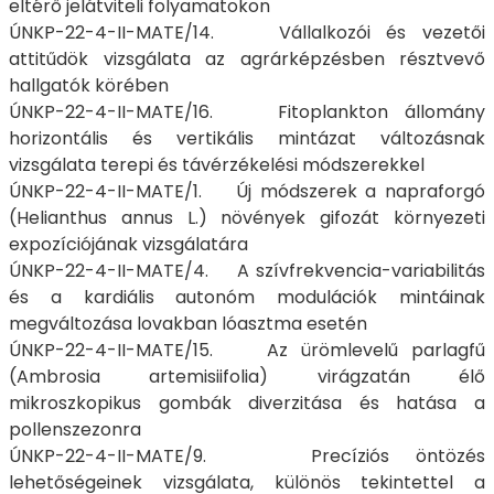
eltérő jelátviteli folyamatokon
ÚNKP-22-4-II-MATE/14. Vállalkozói és vezetői
attitűdök vizsgálata az agrárképzésben résztvevő
hallgatók körében
ÚNKP-22-4-II-MATE/16. Fitoplankton állomány
horizontális és vertikális mintázat változásnak
vizsgálata terepi és távérzékelési módszerekkel
ÚNKP-22-4-II-MATE/1. Új módszerek a napraforgó
(Helianthus annus L.) növények gifozát környezeti
expozíciójának vizsgálatára
ÚNKP-22-4-II-MATE/4. A szívfrekvencia-variabilitás
és a kardiális autonóm modulációk mintáinak
megváltozása lovakban lóasztma esetén
ÚNKP-22-4-II-MATE/15. Az ürömlevelű parlagfű
(Ambrosia artemisiifolia) virágzatán élő
mikroszkopikus gombák diverzitása és hatása a
pollenszezonra
ÚNKP-22-4-II-MATE/9. Precíziós öntözés
lehetőségeinek vizsgálata, különös tekintettel a