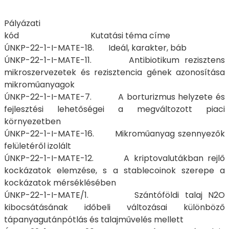
Pályázati
kód Kutatási téma címe
ÚNKP-22-1-I-MATE-18. Ideál, karakter, báb
ÚNKP-22-1-I-MATE-11. Antibiotikum rezisztens
mikroszervezetek és rezisztencia gének azonosítása
mikroműanyagok
ÚNKP-22-1-I-MATE-7. A borturizmus helyzete és
fejlesztési lehetőségei a megváltozott piaci
környezetben
ÚNKP-22-1-I-MATE-16. Mikroműanyag szennyezők
felületéről izolált
ÚNKP-22-1-I-MATE-12. A kriptovalutákban rejlő
kockázatok elemzése, s a stablecoinok szerepe a
kockázatok mérséklésében
ÚNKP-22-1-I-MATE/1. Szántóföldi talaj N2O
kibocsátásának időbeli változásai különböző
tápanyagutánpótlás és talajművelés mellett