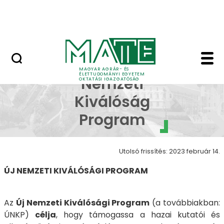
Neptun
Ugrás a fő tartalomhoz
Munkatársaknak
UNKP - MATE Oktatási
Új
MAGYAR AGRÁR- ÉS
ÉLETTUDOMÁNYI EGYETEM
Nemzeti
OKTATÁSI IGAZGATÓSÁG
Kiválóság
Program
Utolsó frissítés: 2023 február 14.
ÚJ NEMZETI KIVÁLÓSÁGI PROGRAM
Az
Új Nemzeti Kiválósági Program
(a továbbiakban:
ÚNKP)
célja
, hogy támogassa a hazai kutatói és