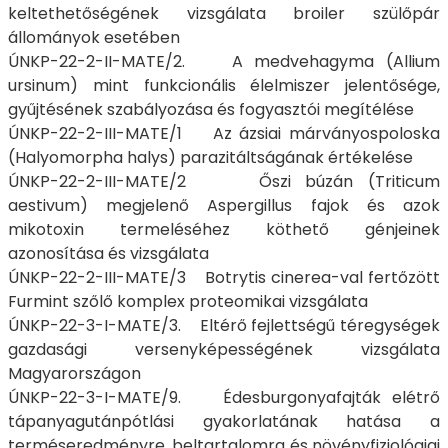
keltethetőségének vizsgálata broiler szülőpár
állományok esetében
ÚNKP-22-2-II-MATE/2. A medvehagyma (Allium
ursinum) mint funkcionális élelmiszer jelentősége,
gyűjtésének szabályozása és fogyasztói megítélése
ÚNKP-22-2-III-MATE/1 Az ázsiai márványospoloska
(Halyomorpha halys) parazitáltságának értékelése
ÚNKP-22-2-III-MATE/2 Őszi búzán (Triticum
aestivum) megjelenő Aspergillus fajok és azok
mikotoxin termeléséhez köthető génjeinek
azonosítása és vizsgálata
ÚNKP-22-2-III-MATE/3 Botrytis cinerea-val fertőzött
Furmint szőlő komplex proteomikai vizsgálata
ÚNKP-22-3-I-MATE/3. Eltérő fejlettségű téregységek
gazdasági versenyképességének vizsgálata
Magyarországon
ÚNKP-22-3-I-MATE/9. Édesburgonyafajták elétrő
tápanyagutánpótlási gyakorlatának hatása a
terméseredményre, beltartalomra és növényfiziológiai