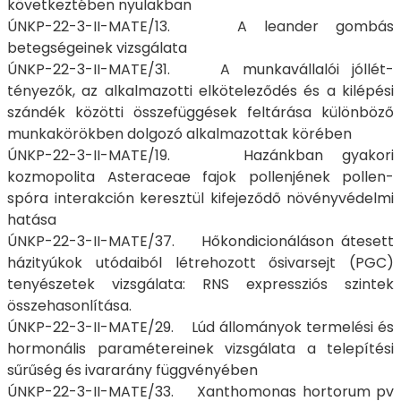
következtében nyulakban
ÚNKP-22-3-II-MATE/13. A leander gombás
betegségeinek vizsgálata
ÚNKP-22-3-II-MATE/31. A munkavállalói jóllét-
tényezők, az alkalmazotti elköteleződés és a kilépési
szándék közötti összefüggések feltárása különböző
munkakörökben dolgozó alkalmazottak körében
ÚNKP-22-3-II-MATE/19. Hazánkban gyakori
kozmopolita Asteraceae fajok pollenjének pollen-
spóra interakción keresztül kifejeződő növényvédelmi
hatása
ÚNKP-22-3-II-MATE/37. Hőkondicionáláson átesett
házityúkok utódaiból létrehozott ősivarsejt (PGC)
tenyészetek vizsgálata: RNS expressziós szintek
összehasonlítása.
ÚNKP-22-3-II-MATE/29. Lúd állományok termelési és
hormonális paramétereinek vizsgálata a telepítési
sűrűség és ivararány függvényében
ÚNKP-22-3-II-MATE/33. Xanthomonas hortorum pv