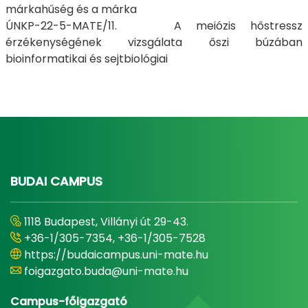
márkahűség és a márka
ÚNKP-22-5-MATE/11. A meiózis hőstressz
érzékenységének vizsgálata őszi búzában
bioinformatikai és sejtbiológiai
BUDAI CAMPUS
1118 Budapest, Villányi út 29-43.
+36-1/305-7354, +36-1/305-7528
https://budaicampus.uni-mate.hu
foigazgato.buda@uni-mate.hu
Campus-főigazgató