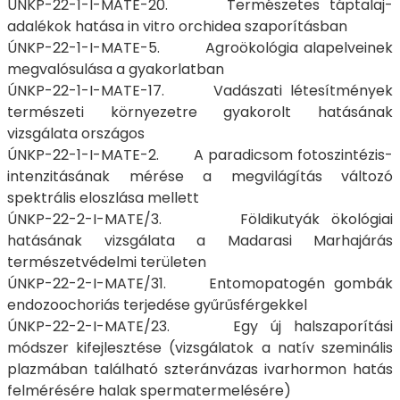
ÚNKP-22-1-I-MATE-20. Természetes táptalaj-
adalékok hatása in vitro orchidea szaporításban
ÚNKP-22-1-I-MATE-5. Agroökológia alapelveinek
megvalósulása a gyakorlatban
ÚNKP-22-1-I-MATE-17. Vadászati létesítmények
természeti környezetre gyakorolt hatásának
vizsgálata országos
ÚNKP-22-1-I-MATE-2. A paradicsom fotoszintézis-
intenzitásának mérése a megvilágítás változó
spektrális eloszlása mellett
ÚNKP-22-2-I-MATE/3. Földikutyák ökológiai
hatásának vizsgálata a Madarasi Marhajárás
természetvédelmi területen
ÚNKP-22-2-I-MATE/31. Entomopatogén gombák
endozoochoriás terjedése gyűrűsférgekkel
ÚNKP-22-2-I-MATE/23. Egy új halszaporítási
módszer kifejlesztése (vizsgálatok a natív szeminális
plazmában található szteránvázas ivarhormon hatás
felmérésére halak spermatermelésére)