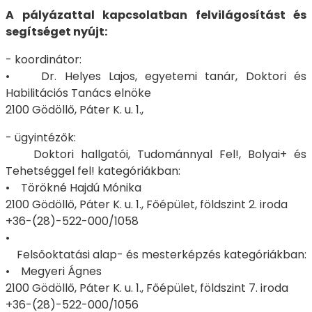
A pályázattal kapcsolatban felvilágosítást és
segítséget nyújt:
- koordinátor:
• Dr. Helyes Lajos, egyetemi tanár, Doktori és
Habilitációs Tanács elnöke
2100 Gödöllő, Páter K. u. 1.,
- ügyintézők:
Doktori hallgatói, Tudománnyal Fel!, Bolyai+ és
Tehetséggel fel! kategóriákban:
• Törökné Hajdú Mónika
2100 Gödöllő, Páter K. u. 1., Főépület, földszint 2. iroda
+36-(28)-522-000/1058
•
Felsőoktatási alap- és mesterképzés kategóriákban:
• Megyeri Ágnes
2100 Gödöllő, Páter K. u. 1., Főépület, földszint 7. iroda
+36-(28)-522-000/1056