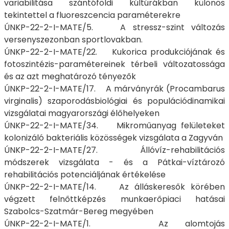
variabilitása szántóföldi kúltúrákban különös
tekintettel a fluoreszcencia paraméterekre
ÚNKP-22-2-I-MATE/5. A stressz-szint változás
versenyszezonban sportlovakban.
ÚNKP-22-2-I-MATE/22. Kukorica produkciójának és
fotoszintézis-paramétereinek térbeli változatossága
és az azt meghatározó tényezők
ÚNKP-22-2-I-MATE/17. A márványrák (Procambarus
virginalis) szaporodásbiológiai és populációdinamikai
vizsgálatai magyarországi élőhelyeken
ÚNKP-22-2-I-MATE/34. Mikroműanyag felületeket
kolonizáló bakteriális közösségek vizsgálata a Zagyván
ÚNKP-22-2-I-MATE/27. Állóvíz-rehabilitációs
módszerek vizsgálata - és a Pátkai-víztározó
rehabilitációs potenciáljának értékelése
ÚNKP-22-2-I-MATE/14. Az álláskeresők körében
végzett felnőttképzés munkaerőpiaci hatásai
Szabolcs-Szatmár-Bereg megyében
ÚNKP-22-2-I-MATE/1. Az alomtojás