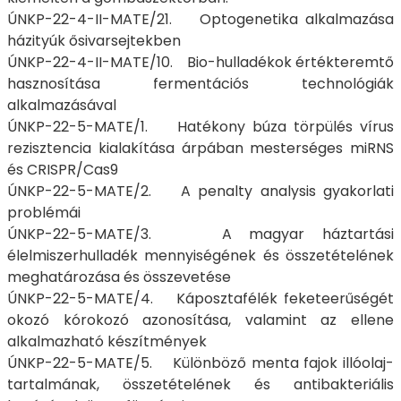
ÚNKP-22-4-II-MATE/21. Optogenetika alkalmazása
házityúk ősivarsejtekben
ÚNKP-22-4-II-MATE/10. Bio-hulladékok értékteremtő
hasznosítása fermentációs technológiák
alkalmazásával
ÚNKP-22-5-MATE/1. Hatékony búza törpülés vírus
rezisztencia kialakítása árpában mesterséges miRNS
és CRISPR/Cas9
ÚNKP-22-5-MATE/2. A penalty analysis gyakorlati
problémái
ÚNKP-22-5-MATE/3. A magyar háztartási
élelmiszerhulladék mennyiségének és összetételének
meghatározása és összevetése
ÚNKP-22-5-MATE/4. Káposztafélék feketeerűségét
okozó kórokozó azonosítása, valamint az ellene
alkalmazható készítmények
ÚNKP-22-5-MATE/5. Különböző menta fajok illóolaj-
tartalmának, összetételének és antibakteriális