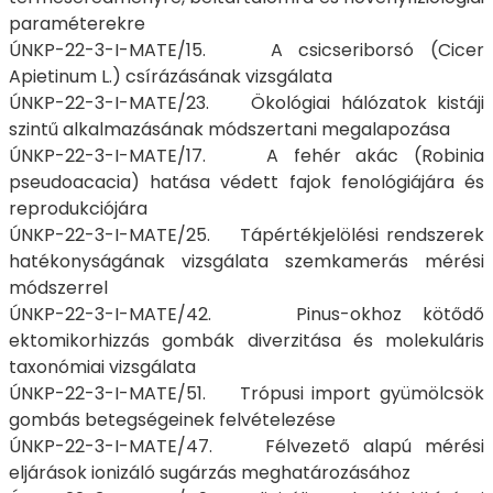
paraméterekre
ÚNKP-22-3-I-MATE/15. A csicseriborsó (Cicer
Apietinum L.) csírázásának vizsgálata
ÚNKP-22-3-I-MATE/23. Ökológiai hálózatok kistáji
szintű alkalmazásának módszertani megalapozása
ÚNKP-22-3-I-MATE/17. A fehér akác (Robinia
pseudoacacia) hatása védett fajok fenológiájára és
reprodukciójára
ÚNKP-22-3-I-MATE/25. Tápértékjelölési rendszerek
hatékonyságának vizsgálata szemkamerás mérési
módszerrel
ÚNKP-22-3-I-MATE/42. Pinus-okhoz kötődő
ektomikorhizzás gombák diverzitása és molekuláris
taxonómiai vizsgálata
ÚNKP-22-3-I-MATE/51. Trópusi import gyümölcsök
gombás betegségeinek felvételezése
ÚNKP-22-3-I-MATE/47. Félvezető alapú mérési
eljárások ionizáló sugárzás meghatározásához