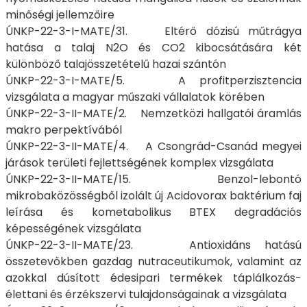
minőségi jellemzőire
ÚNKP-22-3-I-MATE/31. Eltérő dózisú műtrágya
hatása a talaj N2O és CO2 kibocsátására két
különböző talajösszetételű hazai szántón
ÚNKP-22-3-I-MATE/5. A profitperzisztencia
vizsgálata a magyar műszaki vállalatok körében
ÚNKP-22-3-II-MATE/2. Nemzetközi hallgatói áramlás
makro perpektívából
ÚNKP-22-3-II-MATE/4. A Csongrád-Csanád megyei
járások területi fejlettségének komplex vizsgálata
ÚNKP-22-3-II-MATE/15. Benzol-lebontó
mikrobaközösségből izolált új Acidovorax baktérium faj
leírása és kometabolikus BTEX degradációs
képességének vizsgálata
ÚNKP-22-3-II-MATE/23. Antioxidáns hatású
összetevőkben gazdag nutraceutikumok, valamint az
azokkal dúsított édesipari termékek táplálkozás-
élettani és érzékszervi tulajdonságainak a vizsgálata