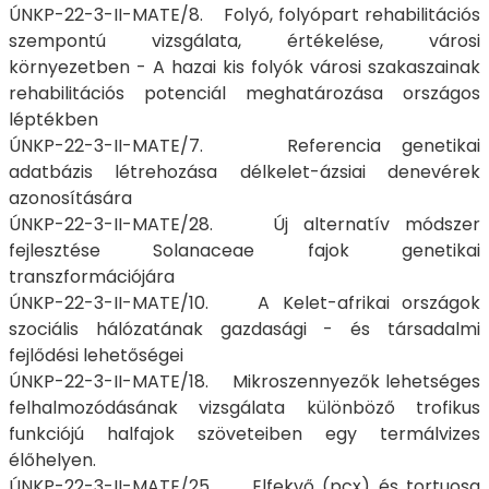
ÚNKP-22-3-II-MATE/8. Folyó, folyópart rehabilitációs
szempontú vizsgálata, értékelése, városi
környezetben - A hazai kis folyók városi szakaszainak
rehabilitációs potenciál meghatározása országos
léptékben
ÚNKP-22-3-II-MATE/7. Referencia genetikai
adatbázis létrehozása délkelet-ázsiai denevérek
azonosítására
ÚNKP-22-3-II-MATE/28. Új alternatív módszer
fejlesztése Solanaceae fajok genetikai
transzformációjára
ÚNKP-22-3-II-MATE/10. A Kelet-afrikai országok
szociális hálózatának gazdasági - és társadalmi
fejlődési lehetőségei
ÚNKP-22-3-II-MATE/18. Mikroszennyezők lehetséges
felhalmozódásának vizsgálata különböző trofikus
funkciójú halfajok szöveteiben egy termálvizes
élőhelyen.
ÚNKP-22-3-II-MATE/25. „Elfekvő (pcx) és tortuosa