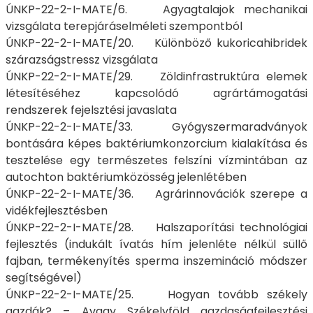
ÚNKP-22-2-I-MATE/6. Agyagtalajok mechanikai
vizsgálata terepjáráselméleti szempontból
ÚNKP-22-2-I-MATE/20. Különböző kukoricahibridek
szárazságstressz vizsgálata
ÚNKP-22-2-I-MATE/29. Zöldinfrastruktúra elemek
létesítéséhez kapcsolódó agrártámogatási
rendszerek fejelsztési javaslata
ÚNKP-22-2-I-MATE/33. Gyógyszermaradványok
bontására képes baktériumkonzorcium kialakítása és
tesztelése egy természetes felszíni vízmintában az
autochton baktériumközösség jelenlétében
ÚNKP-22-2-I-MATE/36. Agrárinnovációk szerepe a
vidékfejlesztésben
ÚNKP-22-2-I-MATE/28. Halszaporítási technológiai
fejlesztés (indukált ívatás hím jelenléte nélkül süllő
fajban, termékenyítés sperma inszemináció módszer
segítségével)
ÚNKP-22-2-I-MATE/25. Hogyan tovább székely
gazdák? – Avagy Székelyföld gazdaságfejlesztési