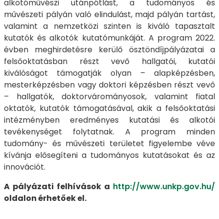
alkotóművészi utánpótlást, a tudományos és
művészeti pályán való elindulást, majd pályán tartást,
valamint a nemzetközi szinten is kiváló tapasztalt
kutatók és alkotók kutatómunkáját. A program 2022.
évben meghirdetésre kerülő ösztöndíjpályázatai a
felsőoktatásban részt vevő hallgatói, kutatói
kiválóságot támogatják olyan – alapképzésben,
mesterképzésben vagy doktori képzésben részt vevő
– hallgatók, doktorvárományosok, valamint fiatal
oktatók, kutatók támogatásával, akik a felsőoktatási
intézményben eredményes kutatási és alkotói
tevékenységet folytatnak. A program minden
tudomány- és művészeti területet figyelembe véve
kívánja elősegíteni a tudományos kutatásokat és az
innovációt.
A pályázati felhívások a
http://www.unkp.gov.hu/
oldalon érhetőek el.