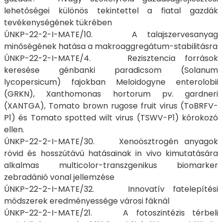
lehetőségei különös tekintettel a fiatal gazdák
tevékenységének tükrében
ÚNKP-22-2-I-MATE/10. A talajszervesanyag
minőségének hatása a makroaggregátum-stabilitásra
ÚNKP-22-2-I-MATE/4. Rezisztencia források
keresése génbanki paradicsom (Solanum
lycopersicum) fajokban Meloidogyne enterolobii
(GRKN), Xanthomonas hortorum pv. gardneri
(XANTGA), Tomato brown rugose fruit virus (ToBRFV-
P1) és Tomato spotted wilt virus (TSWV-P1) kórokozó
ellen.
ÚNKP-22-2-I-MATE/30. Xenoösztrogén anyagok
rövid és hosszútávú hatásainak in vivo kimutatására
alkalmas multicolor-transzgenikus biomarker
zebradánió vonal jellemzése
ÚNKP-22-2-I-MATE/32. Innovatív fatelepítési
módszerek eredményessége városi fáknál
ÚNKP-22-2-I-MATE/21. A fotoszintézis térbeli