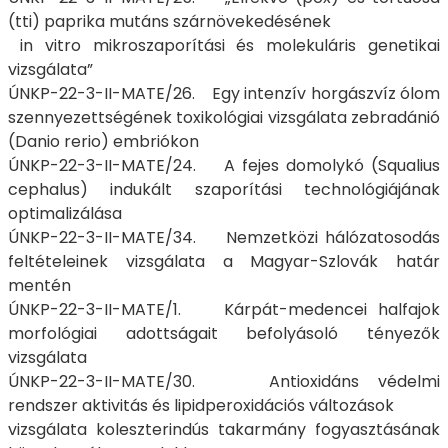
(tti) paprika mutáns szárnövekedésének
in vitro mikroszaporítási és molekuláris genetikai
vizsgálata”
ÚNKP-22-3-II-MATE/26. Egy intenzív horgászvíz ólom
szennyezettségének toxikológiai vizsgálata zebradánió
(Danio rerio) embriókon
ÚNKP-22-3-II-MATE/24. A fejes domolykó (Squalius
cephalus) indukált szaporítási technológiájának
optimalizálása
ÚNKP-22-3-II-MATE/34. Nemzetközi hálózatosodás
feltételeinek vizsgálata a Magyar-Szlovák határ
mentén
ÚNKP-22-3-II-MATE/1. Kárpát-medencei halfajok
morfológiai adottságait befolyásoló tényezők
vizsgálata
ÚNKP-22-3-II-MATE/30. Antioxidáns védelmi
rendszer aktivitás és lipidperoxidációs változások
vizsgálata koleszterindús takarmány fogyasztásának