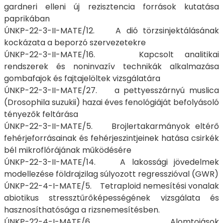
gardneri elleni új rezisztencia források kutatása
paprikában
ÚNKP-22-3-II-MATE/12. A dió törzsinjektálásának
kockázata a beporzó szervezetekre
ÚNKP-22-3-II-MATE/16. Kapcsolt analitikai
rendszerek és noninvazív technikák alkalmazása
gombafajok és fajtajelöltek vizsgálatára
ÚNKP-22-3-II-MATE/27. a pettyesszárnyú muslica
(Drosophila suzukii) hazai éves fenológiáját befolyásoló
tényezők feltárása
ÚNKP-22-3-II-MATE/5. Brojlertakarmányok eltérő
fehérjeforrásainak és fehérjeszintjeinek hatása csirkék
bél mikroflórájának működésére
ÚNKP-22-3-II-MATE/14. A lakossági jövedelmek
modellezése földrajzilag súlyozott regresszióval (GWR)
ÚNKP-22-4-I-MATE/5. Tetraploid nemesítési vonalak
abiotikus stressztűrőképességének vizsgálata és
hasznosíthatósága a rizsnemesítésben.
ÚNKP-22-4-I-MATE/6. Alomtojások