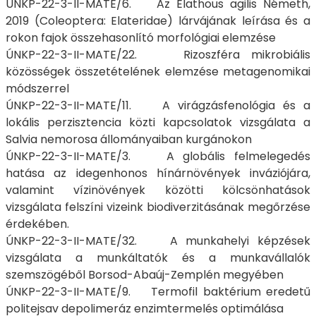
ÚNKP-22-3-II-MATE/6. Az Elathous agilis Németh,
2019 (Coleoptera: Elateridae) lárvájának leírása és a
rokon fajok összehasonlító morfológiai elemzése
ÚNKP-22-3-II-MATE/22. Rizoszféra mikrobiális
közösségek összetételének elemzése metagenomikai
módszerrel
ÚNKP-22-3-II-MATE/11. A virágzásfenológia és a
lokális perzisztencia közti kapcsolatok vizsgálata a
Salvia nemorosa állományaiban kurgánokon
ÚNKP-22-3-II-MATE/3. A globális felmelegedés
hatása az idegenhonos hínárnövények inváziójára,
valamint vízinövények közötti kölcsönhatások
vizsgálata felszíni vizeink biodiverzitásának megőrzése
érdekében.
ÚNKP-22-3-II-MATE/32. A munkahelyi képzések
vizsgálata a munkáltatók és a munkavállalók
szemszögéből Borsod-Abaúj-Zemplén megyében
ÚNKP-22-3-II-MATE/9. Termofil baktérium eredetű
politejsav depolimeráz enzimtermelés optimálása