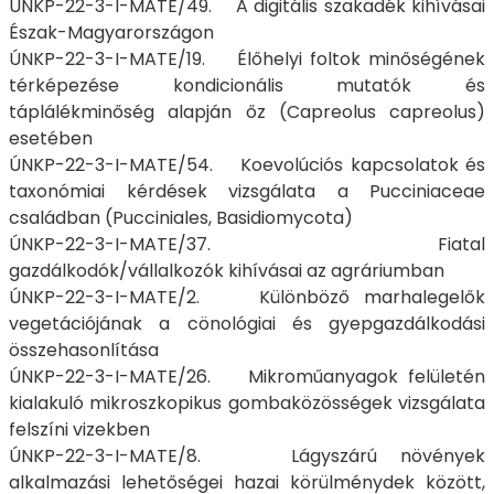
ÚNKP-22-3-I-MATE/49. A digitális szakadék kihívásai
Észak-Magyarországon
ÚNKP-22-3-I-MATE/19. Élőhelyi foltok minőségének
térképezése kondicionális mutatók és
táplálékminőség alapján őz (Capreolus capreolus)
esetében
ÚNKP-22-3-I-MATE/54. Koevolúciós kapcsolatok és
taxonómiai kérdések vizsgálata a Pucciniaceae
családban (Pucciniales, Basidiomycota)
ÚNKP-22-3-I-MATE/37. Fiatal
gazdálkodók/vállalkozók kihívásai az agráriumban
ÚNKP-22-3-I-MATE/2. Különböző marhalegelők
vegetációjának a cönológiai és gyepgazdálkodási
összehasonlítása
ÚNKP-22-3-I-MATE/26. Mikroműanyagok felületén
kialakuló mikroszkopikus gombaközösségek vizsgálata
felszíni vizekben
ÚNKP-22-3-I-MATE/8. Lágyszárú növények
alkalmazási lehetőségei hazai körülménydek között,