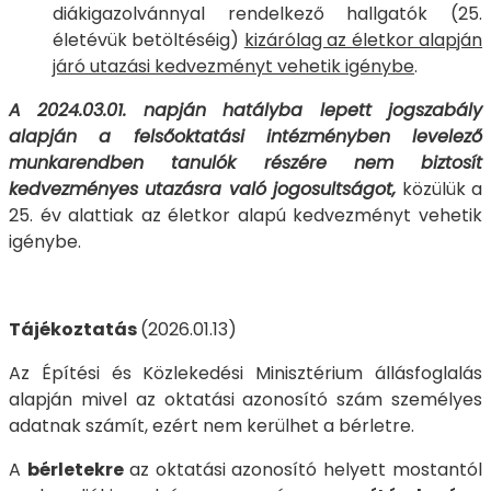
diákigazolvánnyal rendelkező hallgatók (25.
életévük betöltéséig)
kizárólag az életkor alapján
járó utazási kedvezményt vehetik igénybe
.
A 2024.03.01. napján hatályba lepett jogszabály
alapján a felsőoktatási intézményben levelező
munkarendben tanulók részére nem biztosít
kedvezményes utazásra való jogosultságot,
közülük a
25. év alattiak az életkor alapú kedvezményt vehetik
igénybe.
Tájékoztatás
(2026.01.13)
Az Építési és Közlekedési Minisztérium állásfoglalás
alapján mivel az oktatási azonosító szám személyes
adatnak számít, ezért nem kerülhet a bérletre.
A
bérletekre
az oktatási azonosító helyett mostantól