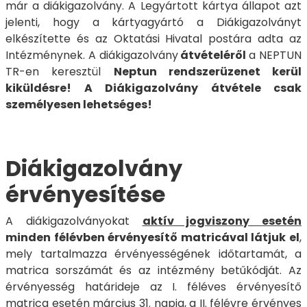
már a diákigazolvány. A Legyártott kártya állapot azt
jelenti, hogy a kártyagyártó a Diákigazolványt
elkészítette és az Oktatási Hivatal postára adta az
Intézménynek. A diákigazolvány
átvételéről
a NEPTUN
TR-en keresztül
Neptun rendszerüzenet kerül
kiküldésre! A Diákigazolvány átvétele csak
személyesen lehetséges!
Diákigazolvány
érvényesítése
A diákigazolványokat
aktív jogviszony esetén
minden félévben érvényesítő matricával látjuk el
,
mely tartalmazza érvényességének időtartamát, a
matrica sorszámát és az intézmény betűkódját. Az
érvényesség határideje az I. féléves érvényesítő
matrica esetén március 31. napja, a II. félévre érvényes