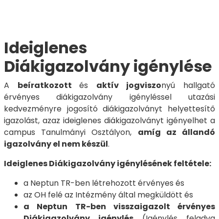
Ideiglenes
Diákigazolvány igénylése
A
beíratkozott
és
aktív jogviszo
nyú hallgató
érvényes diákigazolvány igényléssel utazási
kedvezményre jogosító diákigazolványt helyettesítő
igazolást, azaz ideiglenes diákigazolványt igényelhet a
campus Tanulmányi Osztályon,
amíg az állandó
igazolvány el nem készül
.
Ideiglenes Diákigazolvány igénylésének feltétele:
a Neptun TR-ben létrehozott érvényes és
az OH felé az Intézmény által megküldött és
a Neptun TR-ben visszaigazolt érvényes
Diákigazolvány igénylés
(Igénylés feladva