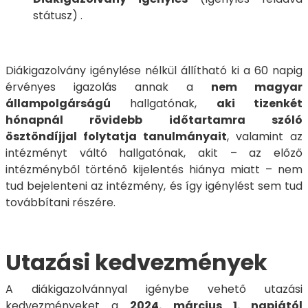
státusz) .
Diákigazolvány igénylése nélkül állítható ki a 60 napig
érvényes igazolás annak a
nem magyar
állampolgárságú
hallgatónak,
aki tizenkét
hónapnál rövidebb időtartamra szóló
ösztöndíjjal folytatja tanulmányait
, valamint az
intézményt váltó hallgatónak, akit – az előző
intézményből történő kijelentés hiánya miatt – nem
tud bejelenteni az intézmény, és így igénylést sem tud
továbbítani részére.
Utazási kedvezmények
A diákigazolvánnyal igénybe vehető utazási
kedvezményeket a
2024. március 1. napjától