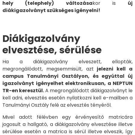
hely (telephely) változása
kor is
új
diákigazolványt szükséges igényelni!
Diákigazolvány
elvesztése, sérülése
Ha a diákigazolvány elveszett, ellopták,
megrongálódott, megsemmisült, azt
jelezni kell a
campus Tanulmányi Osztályon, és egyúttal új
igazolványt igényelhet elektronikusan, a NEPTUN
TR-en keresztül.
A megrongálódott diákigazolványt le
kell adni, elvesztés esetén nyilatkozni kell e-mailben a
Tanulmányi Osztály felé az elvesztés tényéről.
Mivel adott félévben egy érvényesítő matricára
jogosult a hallgató, a diákigazolvány elvesztése illetve
sérülése esetén a matrica is sérül illetve elveszik, így