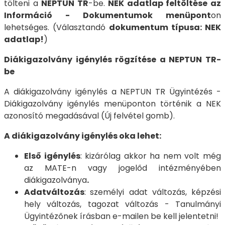
tölteni a
NEPTUN TR
-be.
NEK adatlap feltöltése az
Információ - Dokumentumok menüpont
on
lehetséges. (Választandó
dokumentum típusa: NEK
adatlap!
)
Diákigazolvány igénylés rögzítése a NEPTUN TR-
be
A diákigazolvány igénylés a NEPTUN TR Ügyintézés -
Diákigazolvány igénylés menüponton történik a NEK
azonosító megadásával (Új felvétel gomb).
A diákigazolvány igénylés oka lehet:
Első igénylés
: kizárólag akkor ha nem volt még
az MATE-n vagy jogelőd intézményében
diákigazolványa
.
Adatváltozás
:
személyi adat változás, képzési
hely változás, tagozat változás - Tanulmányi
Ügyintézőnek írásban e-mailen be kell jelentetni!