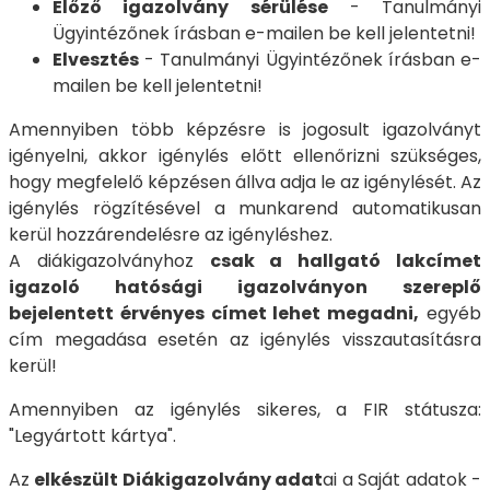
Előző igazolvány sérülése
- Tanulmányi
Ügyintézőnek írásban e-mailen be kell jelentetni!
Elvesztés
- Tanulmányi Ügyintézőnek írásban e-
mailen be kell jelentetni!
Amennyiben több képzésre is jogosult igazolványt
igényelni, akkor igénylés előtt ellenőrizni szükséges,
hogy megfelelő képzésen állva adja le az igénylését. Az
igénylés rögzítésével a munkarend automatikusan
kerül hozzárendelésre az igényléshez.
A diákigazolványhoz
csak a hallgató lakcímet
igazoló hatósági igazolványon szereplő
bejelentett érvényes címet lehet megadni,
egyéb
cím megadása esetén az igénylés visszautasításra
kerül!
Amennyiben az igénylés sikeres, a FIR státusza:
"Legyártott kártya".
Az
elkészült Diákigazolvány adat
ai a Saját adatok -