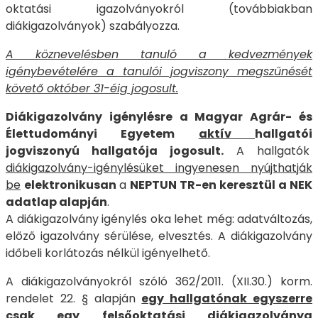
oktatási igazolványokról (továbbiakban
diákigazolványok) szabályozza.
A köznevelésben tanuló a kedvezmények
igénybevételére a tanulói jogviszony megszűnését
követő október 31-éig jogosult.
Diákigazolvány igénylésre a Magyar Agrár- és
Élettudományi Egyetem
aktív
hallgatói
jogviszonyú hallgatója jogosult.
A hallgatók
diákigazolvány-igénylésüket ingyenesen nyújthatják
be
elektronikusan
a
NEPTUN TR-en keresztül a NEK
adatlap alapján
.
A diákigazolvány igénylés oka lehet még: adatváltozás,
előző igazolvány sérülése, elvesztés. A diákigazolvány
időbeli korlátozás nélkül igényelhető.
A diákigazolványokról szóló 362/2011. (XII.30.) korm.
rendelet 22. § alapján
egy hallgatónak egyszerre
csak egy felsőoktatási diákigazolványa