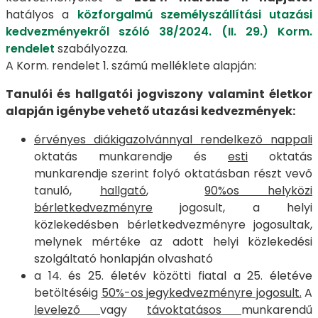
hatályos a
közforgalmú személyszállítási utazási
kedvezményekről szóló 38/2024. (II. 29.) Korm.
rendelet
szabályozza.
A Korm. rendelet 1. számú melléklete alapján:
Tanulói és hallgatói jogviszony valamint életkor
alapján igénybe vehető utazási kedvezmények:
érvényes diákigazolvánnyal rendelkező nappali
oktatás munkarendje és
esti
oktatás
munkarendje szerint folyó oktatásban részt vevő
tanuló,
hallgató
,
90%os helyközi
bérletkedvezményre
jogosult, a helyi
közlekedésben bérletkedvezményre jogosultak,
melynek mértéke az adott helyi közlekedési
szolgáltató honlapján olvasható
a 14. és 25. életév közötti fiatal a 25. életéve
betöltéséig
50%-os jegykedvezményre jogosult.
A
levelező
vagy
távoktatásos
munkarendű