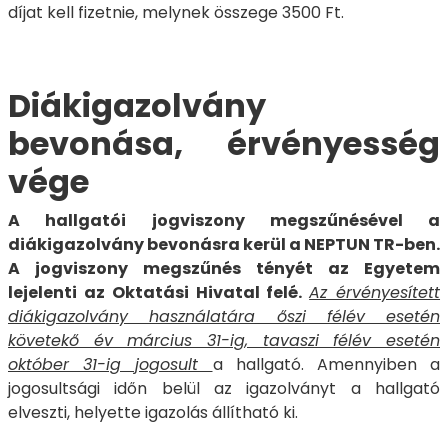
díjat kell fizetnie, melynek összege 3500 Ft.
Diákigazolvány
bevonása, érvényesség
vége
A hallgatói jogviszony megszűnésével a
diákigazolvány bevonásra kerül a NEPTUN TR-ben.
A jogviszony megszűnés tényét az Egyetem
lejelenti az Oktatási Hivatal felé.
Az érvényesített
diákigazolvány használatára őszi félév esetén
követekő év március 31-ig, tavaszi félév esetén
október 31-ig jogosult
a hallgató. Amennyiben a
jogosultsági időn belül az igazolványt a hallgató
elveszti, helyette igazolás állítható ki.