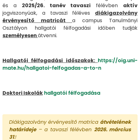
és a
2025/26. tanév tavaszi
félévben
aktív
jogviszonyúak, a tavaszi féléves
diákigazolvány
érvényesítő matricát
a campus Tanulmányi
Osztályon hallgatói félfogadási időben tudják
személyesen
átvenni.
Hallgatói félfogadási időszakok:
https://oig.uni-
mate.hu/hallgatoi-felfogadas-a-to-n
Doktori Iskolák
hallgatói félfogadása
Diákigazolvány érvényesítő matrica
átvételének
határideje
– a tavaszi félévben
2026. március
31
.!