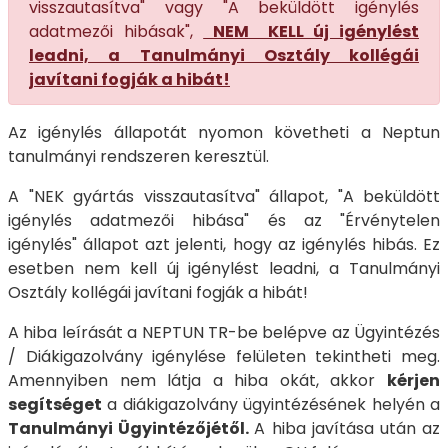
visszautasítva" vagy "A beküldött igénylés
adatmezői hibásak",
NEM KELL új igénylést
leadni, a Tanulmányi Osztály kollégái
javítani fogják a hibát!
Az igénylés állapotát nyomon követheti a Neptun
tanulmányi rendszeren keresztül.
A "NEK gyártás visszautasítva" állapot, "A beküldött
igénylés adatmezői hibása" és az "Érvénytelen
igénylés" állapot azt jelenti, hogy az igénylés hibás. Ez
esetben nem kell új igénylést leadni, a Tanulmányi
Osztály kollégái javítani fogják a hibát!
A hiba leírását a NEPTUN TR-be belépve az Ügyintézés
/ Diákigazolvány igénylése felületen tekintheti meg.
Amennyiben nem látja a hiba okát, akkor
kérjen
segítséget
a diákigazolvány ügyintézésének helyén a
Tanulmányi Ügyintézőjétől.
A hiba javítása után az