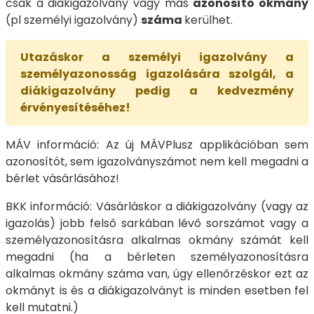
csak a diákigazolvány vagy más
azonosító okmány
(pl személyi igazolvány)
száma
kerülhet.
Utazáskor a személyi igazolvány a
személyazonosság igazolására szolgál, a
diákigazolvány pedig a kedvezmény
érvényesítéséhez!
MÁV információ: Az új MÁVPlusz applikációban sem
azonosítót, sem igazolványszámot nem kell megadni a
bérlet vásárlásához!
BKK információ: Vásárláskor a diákigazolvány (vagy az
igazolás) jobb felső sarkában lévő sorszámot vagy a
személyazonosításra alkalmas okmány számát kell
megadni (ha a bérleten személyazonosításra
alkalmas okmány száma van, úgy ellenőrzéskor ezt az
okmányt is és a diákigazolványt is minden esetben fel
kell mutatni.)