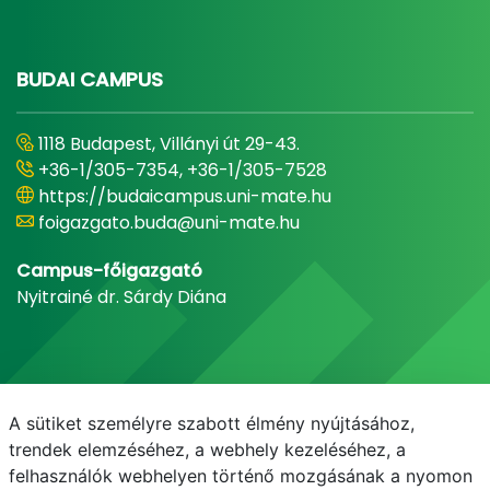
BUDAI CAMPUS
1118 Budapest, Villányi út 29-43.
+36-1/305-7354, +36-1/305-7528
https://budaicampus.uni-mate.hu
foigazgato.buda@uni-mate.hu
Campus-főigazgató
Nyitrainé dr. Sárdy Diána
A sütiket személyre szabott élmény nyújtásához,
trendek elemzéséhez, a webhely kezeléséhez, a
felhasználók webhelyen történő mozgásának a nyomon