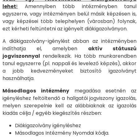
lehet
!
Amennyiben több intézményben tanul
egyszerre, vagy intézményen belül másik képzésen is,
vagy képzései több telephelyen (városban) folynak,
ezt kérheti feltüntetni az igényelt diákigazolványon.
A diákigazolvány-igénylést abban az intézményben
indíthatja el, amelyben
aktív státuszú
jogviszonnyal
rendelkezik. Ha több munkarendben
tanul egyszerre (pl. nappali és levelező képzés), akkor
a jobb kedvezményeket biztosító igazolványt
használhatja.
Másodlagos intézmény
megadása esetnén az
igényléshez feltöltendő a hallgatói jogviszony igazolás,
melyen szerepelnie kell az alábbiaknak az igazolás
kiadás célja / egyéb kiegészítés részben:
Diákigazolvány igényléshez
Másodlagos Intézmény Nyomdai kódja.