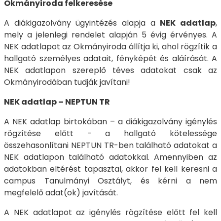
Okmányiroda felkeresése
A diákigazolvány ügyintézés alapja a
NEK adatlap
,
mely a jelenlegi rendelet alapján 5 évig érvényes. A
NEK adatlapot az Okmányiroda állítja ki, ahol rögzítik a
hallgató személyes adatait, fényképét és aláírását. A
NEK adatlapon szereplő téves adatokat csak az
Okmányirodában tudják javítani!
NEK adatlap – NEPTUN TR
A NEK adatlap birtokában – a diákigazolvány igénylés
rögzítése előtt - a hallgató kötelessége
összehasonlítani NEPTUN TR-ben található adatokat a
NEK adatlapon található adatokkal. Amennyiben az
adatokban eltérést tapasztal, akkor fel kell keresni a
campus Tanulmányi Osztályt, és kérni a nem
megfelelő adat(ok) javítását.
A NEK adatlapot az igénylés rögzítése előtt fel kell