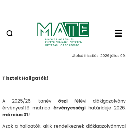
Neptun
Ugrás a fő tartalomhoz
Munkatársaknak
Diákigazolvány - MAT
Diákigazolvány
MAGYAR AGRÁR- ÉS
ÉLETTUDOMÁNYI EGYETEM
OKTATÁSI IGAZGATÓSÁG
Utolsó frissítés: 2026 július 09.
​​​Tisztelt Hallgatók!
A 2025/26. tanév
őszi
félévi diákigazolvány
érvényesítő matrica
érvényességi
határideje 2026.
március 31.
!
Azok a hallgatók, akik rendelkeznek diákigazolvánnyal