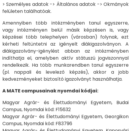
> Személyes adatok -> Általános adatok -> Okmányok
felületen találhatóak.
Amennyiben több intézményben tanul egyszerre,
vagy intézményen belül másik képzésen is, vagy
képzései több telephelyen (városban) folynak, ezt
kérheti feltüntetni az igényelt diákigazolványon. A
diákigazolvány-igénylést abban az intézményben
indíthatja el, amelyben aktív státuszú jogviszonnyal
rendelkezik. Ha több munkarendben tanul egyszerre
(pl. nappali és levelező képzés), akkor a jobb
kedvezményeket biztosító igazolványt használhatja.
A MATE campusainak nyomdai kódjai:
Magyar Agrár- és Élettudományi Egyetem, Budai
Campus, Nyomdai kód: F15632
Magyar Agrár- és Élettudományi Egyetem, Georgikon
Campus, Nyomdai kód: F83796
Magyar Agrár- és Élettudományi Egyetem, Kaposvári