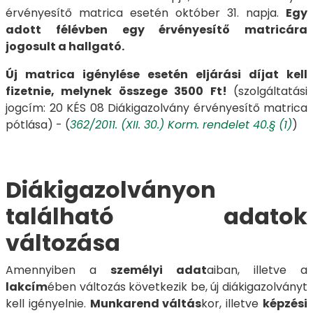
érvényesítő matrica esetén október 31. napja.
Egy
adott félévben egy érvényesítő matricára
jogosult a hallgató.
Új matrica igénylése esetén eljárási díjat kell
fizetnie, melynek összege 3500 Ft!
(szolgáltatási
jogcím: 20 KÉS 08 Diákigazolvány érvényesítő matrica
pótlása) - (
362/2011. (XII. 30.) Korm. rendelet 40.§ (1)
)
Diákigazolványon
található adatok
változása
Amennyiben a
személyi adat
aiban, illetve a
lakcím
ében változás következik be, új diákigazolványt
kell igényelnie.
Munkarend váltás
kor, illetve
képzési