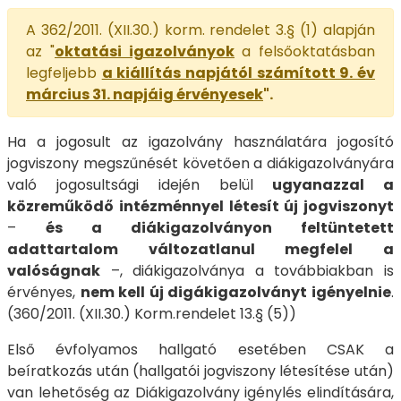
A 362/2011. (XII.30.) korm. rendelet 3.§ (1) alapján
az "
oktatási igazolványok
a felsőoktatásban
legfeljebb
a kiállítás napjától számított 9. év
március 31. napjáig érvényesek
".
Ha a jogosult az igazolvány használatára jogosító
jogviszony megszűnését követően a diákigazolványára
való jogosultsági idején belül
ugyanazzal a
közreműködő intézménnyel létesít új jogviszonyt
–
és a diákigazolványon feltüntetett
adattartalom változatlanul megfelel a
valóságnak
–, diákigazolványa a továbbiakban is
érvényes,
nem kell új digákigazolványt igényelnie
.
(360/2011. (XII.30.) Korm.rendelet 13.§ (5))
Első évfolyamos hallgató esetében CSAK a
beíratkozás után (hallgatói jogviszony létesítése után)
van lehetőség az Diákigazolvány igénylés elindítására,