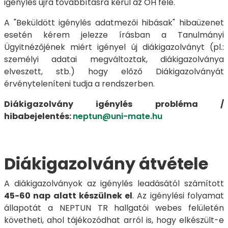
igénylés újra továbbításra kerül az OH felé.
A "Beküldött igénylés adatmezői hibásak" hibaüzenet
esetén kérem jelezze írásban a Tanulmányi
Ügyitnézőjének miért igényel új diákigazolványt (pl.:
személyi adatai megváltoztak, diákigazolványa
elveszett, stb.) hogy előző Diákigazolványát
érvényteleníteni tudja a rendszerben.
Diákigazolvány igénylés probléma /
hibabejelentés:
neptun@uni-mate.hu
Diákigazolvány átvétele
A diákigazolványok az igénylés leadásától számított
45-60 nap alatt készülnek el
. Az igénylési folyamat
állapotát a NEPTUN TR hallgatói webes felületén
követheti, ahol tájékozódhat arról is, hogy elkészült-e