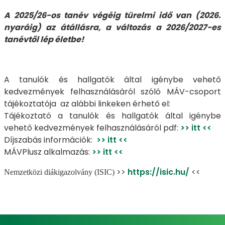
A 2025/26-os tanév végéig türelmi idő van (2026.
nyaráig) az átállásra, a változás a 2026/2027-es
tanévtől lép életbe!
A tanulók és hallgatók által igénybe vehető
kedvezmények felhasználásáról szóló MÁV-csoport
tájékoztatója az alábbi linkeken érhető el:
Tájékoztató a tanulók és hallgatók által igénybe
vehető kedvezmények felhasználásáról pdf:
>> itt <<
Díjszabás információk:
>> itt <<
MÁVPlusz alkalmazás:
>> itt <<
>>
https://isic.hu/
<<
Nemzetközi diákigazolvány (ISIC)