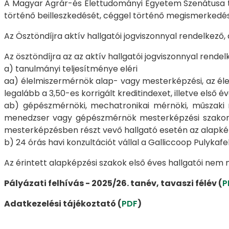
A Magyar Agrár-és Élettudományi Egyetem Szenátusa teh
történő beilleszkedését, céggel történő megismerkedését
Az Ösztöndíjra aktív hallgatói jogviszonnyal rendelkező,
Az ösztöndíjra az az aktív hallgatói jogviszonnyal rende
a) tanulmányi teljesítménye eléri
aa) élelmiszermérnök alap- vagy mesterképzési, az éle
legalább a 3,50-es korrigált kreditindexet, illetve els
ab) gépészmérnöki, mechatronikai mérnöki, műszaki 
menedzser vagy gépészmérnök mesterképzési szakon fol
mesterképzésben részt vevő hallgató esetén az alapkép
b) 24 órás havi konzultációt vállal a Galliccoop Pulykafe
Az érintett alapképzési szakok első éves hallgatói nem 
Pályázati felhívás - 2025/26. tanév, tavaszi félév (
P
Adatkezelési tájékoztató (
PDF
)