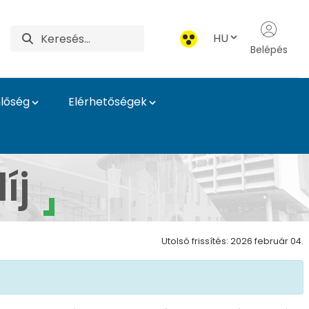
HU
Belépés
lőség
Elérhetőségek
tóság
íj
Utolsó frissítés: 2026 február 04.