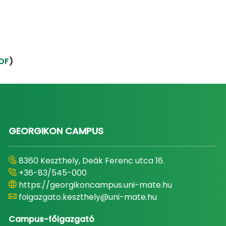
DF
)
GEORGIKON CAMPUS
8360 Keszthely, Deák Ferenc utca 16.
+36-83/545-000
https://georgikoncampus.uni-mate.hu
foigazgato.keszthely@uni-mate.hu
Campus-főigazgató