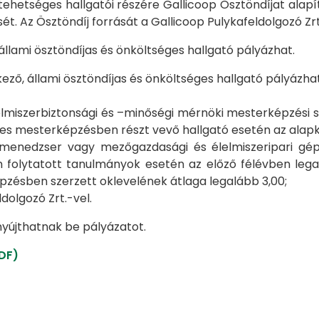
etséges hallgatói részére Gallicoop Ösztöndíjat alapíto
. Az Ösztöndíj forrását a Gallicoop Pulykafeldolgozó Zrt.
 állami ösztöndíjas és önköltséges hallgató pályázhat.
lkező, állami ösztöndíjas és önköltséges hallgató pályázha
lmiszerbiztonsági és –minőségi mérnöki mesterképzési 
ő éves mesterképzésben részt vevő hallgató esetén az ala
menedzser vagy mezőgazdasági és élelmiszeripari gép
ytatott tanulmányok esetén az előző félévben legalább
zésben szerzett oklevelének átlaga legalább 3,00;
ldolgozó Zrt.-vel.
nyújthatnak be pályázatot.
DF
)