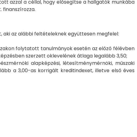
tt azzal a céllal, hogy elősegítse a hallgatók munkába
 finanszírozza.
t, aki az alábbi feltételeknek együttesen megfelel:
szakon folytatott tanulmányok esetén az előző félévben
pképzésben szerzett oklevelének átlaga legalább 3,50;
észmérnöki alapképzési, létesítménymérnöki, műszaki
 a 3,00-as korrigált kreditindexet, illetve első éves