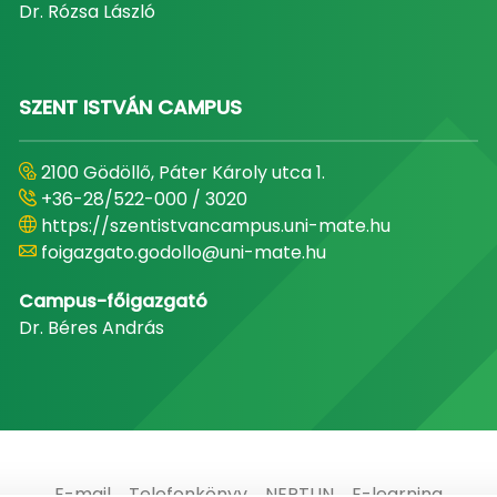
Dr. Rózsa László
SZENT ISTVÁN CAMPUS
2100 Gödöllő, Páter Károly utca 1.
+36-28/522-000 / 3020
https://szentistvancampus.uni-mate.hu
foigazgato.godollo@uni-mate.hu
Campus-főigazgató
Dr. Béres András
E-mail
Telefonkönyv
NEPTUN
E-learning