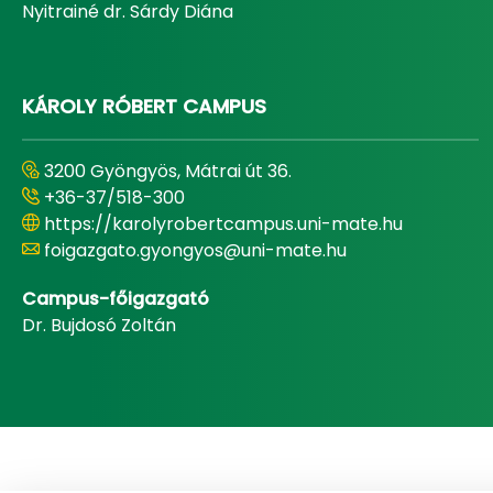
Nyitrainé dr. Sárdy Diána
KÁROLY RÓBERT CAMPUS
3200 Gyöngyös, Mátrai út 36.
+36-37/518-300
https://karolyrobertcampus.uni-mate.hu
foigazgato.gyongyos@uni-mate.hu
Campus-főigazgató
Dr. Bujdosó Zoltán