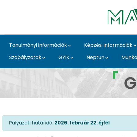
Ugrás a fő tartalomhoz
Tanulmányi információk
Képzési információk
Szabályzatok
GYIK
Neptun
Munka
Gallicoop ösztöndíj -
G
Pályázati határidő:
2026. február 22. éjfél