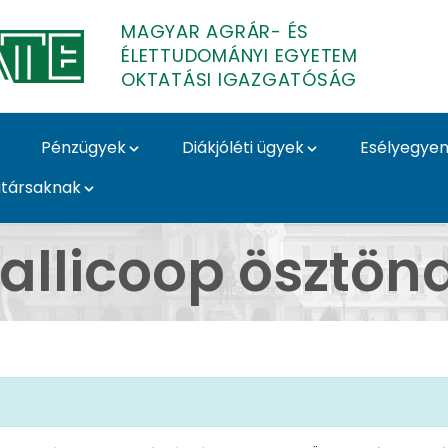
MAGYAR AGRÁR- ÉS
ÉLETTUDOMÁNYI EGYETEM
OKTATÁSI IGAZGATÓSÁG
Pénzügyek
Diákjóléti ügyek
Esélyegyen
társaknak
 MATE Oktatási Igazga
allicoop ösztönd