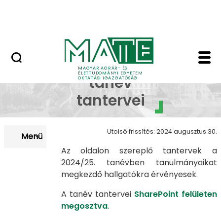
Neptun
Ugrás a fő tartalomhoz
Munkatársaknak
2024/25. tanév - MAT
2024/25.
MAGYAR AGRÁR- ÉS
ÉLETTUDOMÁNYI EGYETEM
tanév
OKTATÁSI IGAZGATÓSÁG
tantervei
Utolsó frissítés: 2024 augusztus 30.
Menü
Az oldalon szereplő tantervek a
2024/25. tanévben tanulmányaikat
megkezdő hallgatókra érvényesek.
A tanév tantervei
SharePoint felületen
megosztva
.