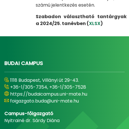
számú jelentkezés esetén.
Szabadon választható tantárgyak
a 2024/25. tanévben (
XLSX
)
BUDAI CAMPUS
1118 Budapest, Villányi út 29-43.
+36-1/305-7354, +36-1/305-7528
https://budaicampus.uni-mate.hu
foigazgato.buda@uni-mate.hu
Campus-főigazgató
Nyitrainé dr. Sárdy Diána