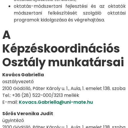
oktatás-módszertani fejlesztési és az oktatók
módszertani felkészítését szolgáló oktatási
programok kidolgozása és végrehajtása.
A
Képzéskoordinációs
Osztály munkatársai
Kovács Gabriella
osztályvezető
2100 Gödöllő, Páter Károly u. 1., Aula, 1. emelet 138. szoba
Tel.: +36 (28) 522-000/3213 mellék
E-mail:
Kovacs.Gabriella@uni-mate.hu
Sörös Veronika Judit
ügyintéző
2100 Gödöllő, Páter Károly u. 1., Aula, 1. emelet 138. szoba