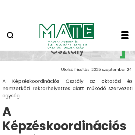
Neptun
Ugrás a fő tartalomhoz
Munkatársaknak
Képzéskoordinációs O
Képzéskoordinációs
MAGYAR AGRÁR- ÉS
ÉLETTUDOMÁNYI EGYETEM
Osztály
OKTATÁSI IGAZGATÓSÁG
Utolsó frissítés: 2025 szeptember 24.
A Képzéskoordinációs Osztály az oktatási és
nemzetközi rektorhelyettes alatt működő szervezeti
egység.
A
Képzéskoordinációs