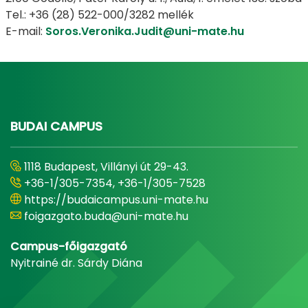
Tel.: +36 (28) 522-000/3282 mellék
E-mail:
Soros.Veronika.Judit@uni-mate.hu
BUDAI CAMPUS
1118 Budapest, Villányi út 29-43.
+36-1/305-7354, +36-1/305-7528
https://budaicampus.uni-mate.hu
foigazgato.buda@uni-mate.hu
Campus-főigazgató
Nyitrainé dr. Sárdy Diána