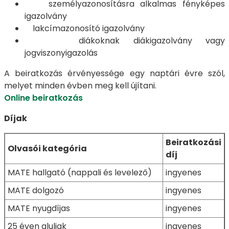
személyazonosításra alkalmas fényképes
igazolvány
lakcímazonosító igazolvány
diákoknak diákigazolvány vagy
jogviszonyigazolás
A beiratkozás érvényessége egy naptári évre szól,
melyet minden évben meg kell újítani.
Online beiratkozás
Díjak
Beiratkozási
Olvasói kategória
díj
MATE hallgató (nappali és levelező)
ingyenes
MATE dolgozó
ingyenes
MATE nyugdíjas
ingyenes
25 éven aluliak
ingyenes