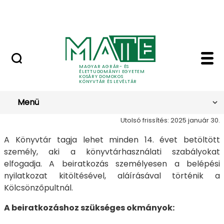
Levéltár
Ugrás a fő tartalomhoz
Tessedik Sámuel Könyvtár
Beiratkozás - Kosáry
Beiratkozás
MAGYAR AGRÁR- ÉS
ÉLETTUDOMÁNYI EGYETEM
KOSÁRY DOMOKOS
KÖNYVTÁR ÉS LEVÉLTÁR
Menü
Utolsó frissítés: 2025 január 30.
A Könyvtár tagja lehet minden 14. évet betöltött
személy, aki a könyvtárhasználati szabályokat
elfogadja. A beiratkozás személyesen a belépési
nyilatkozat kitöltésével, aláírásával történik a
Kölcsönzőpultnál.
A beiratkozáshoz szükséges okmányok: