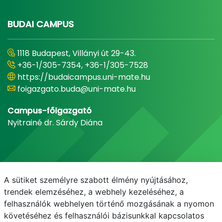
BUDAI CAMPUS
1118 Budapest, Villányi út 29-43.
+36-1/305-7354, +36-1/305-7528
https://budaicampus.uni-mate.hu
foigazgato.buda@uni-mate.hu
Campus-főigazgató
Nyitrainé dr. Sárdy Diána
A sütiket személyre szabott élmény nyújtásához,
trendek elemzéséhez, a webhely kezeléséhez, a
felhasználók webhelyen történő mozgásának a nyomon
követéséhez és felhasználói bázisunkkal kapcsolatos