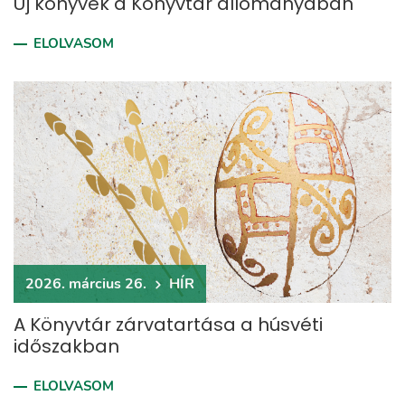
Új könyvek a Könyvtár állományában
ELOLVASOM
2026. március 26.
HÍR
A Könyvtár zárvatartása a húsvéti
időszakban
ELOLVASOM