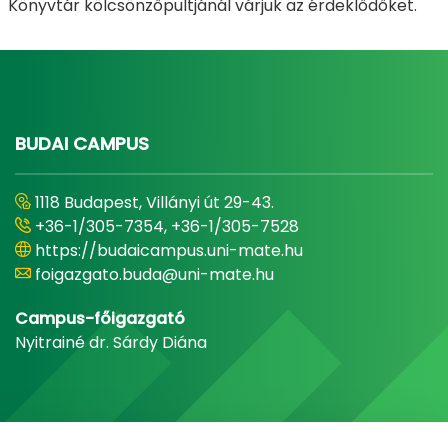
Könyvtár kölcsönzőpultjánál várjuk az érdeklődőket.
BUDAI CAMPUS
1118 Budapest, Villányi út 29-43.
+36-1/305-7354, +36-1/305-7528
https://budaicampus.uni-mate.hu
foigazgato.buda@uni-mate.hu
Campus-főigazgató
Nyitrainé dr. Sárdy Diána