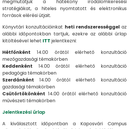
megmutatjuk a hatékony irodalomkeresési
stratégiákat, a hiteles nyomtatott és elektronikus
források elérési útjait.
Könyvtári konzultációinkat
heti rendszerességgel
az
alábbi időpontokban tartjuk, ezekre az alábbi űrlap
kitöltésével lehet
ITT
jelentkezni:
Hétfőnként
14.00 órától elérhető­ konzultáció
mezőgazdasági témakörben
Keddenként
14.00 órától­ elérhető konzultáció
pedagógia témakörben
Szerdánként
14.00 órától elérhető konzultáció
gazdasági témakörben
Csütörtökönként
14.00 órától elérhető konzultáció
művészeti témakörben
Jelentkezési űrlap
A kiválasztott időpontban a Kaposvári Campus