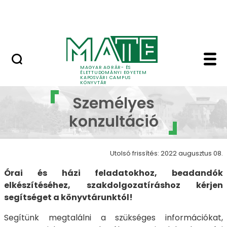
Ugrás a fő tartalomhoz
English
MAGYAR AGRÁR- ÉS
ÉLETTUDOMÁNYI EGYETEM
KAPOSVÁRI CAMPUS
KÖNYVTÁR
Személyes konzultáci
Személyes
konzultáció
Utolsó frissítés: 2022 augusztus 08.
Órai és házi feladatokhoz, beadandók
elkészítéséhez, szakdolgozatíráshoz kérjen
segítséget a könyvtárunktól!
Segítünk megtalálni a szükséges információkat,