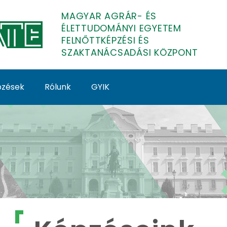
MAGYAR AGRÁR- ÉS
ÉLETTUDOMÁNYI EGYETEM
FELNŐTTKÉPZÉSI ÉS
SZAKTANÁCSADÁSI KÖZPONT
épzések
Rólunk
GYIK
lnőttképzés