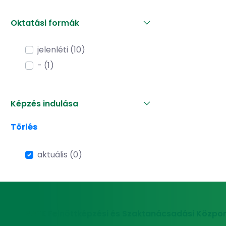
Oktatási formák
jelenléti (10)
- (1)
Képzés indulása
Törlés
aktuális (0)
MATE Felnőttképzési és Szaktanácsadási Közpon