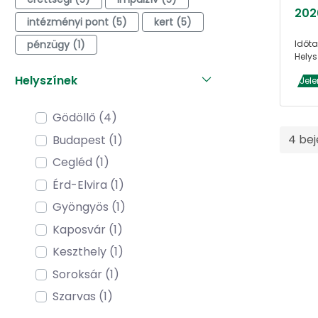
202
intézményi pont (5)
kert (5)
pénzügy (1)
Időta
Helys
Helyszínek
Jele
Gödöllő (4)
4 be
Budapest (1)
Cegléd (1)
Érd-Elvira (1)
Gyöngyös (1)
Kaposvár (1)
Keszthely (1)
Soroksár (1)
Szarvas (1)