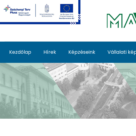
Ugrás a fő tartalomhoz
Kezdőlap
Hírek
Képzéseink
Vállalati k
Képzéseink - MATE Fe