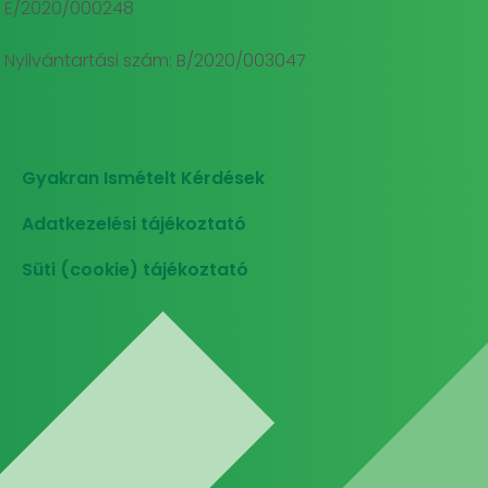
E/2020/000248
Nyilvántartási szám: B/2020/003047
Gyakran Ismételt Kérdések
Adatkezelési tájékoztató
Süti (cookie) tájékoztató