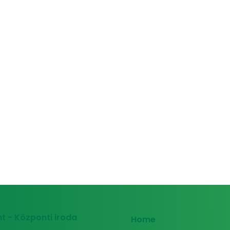
t - Központi iroda
Home