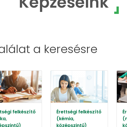
Képzéseink
találat a
keresésre
tségi felkészítő
Érettségi felkészítő
Ér
ika,
(kémia,
(
épszintű)
középszintű)
k