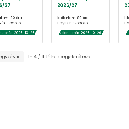
6/27
2026/27
2
rtam: 80 óra
Időtartam: 80 óra
Id
zín: Gödöllő
Helyszín: Gödöllő
He
ntkezés: 2026-10-26
Jelentkezés: 2026-10-26
J
jegyzés
1 - 4 / 11 tétel megjelenítése.