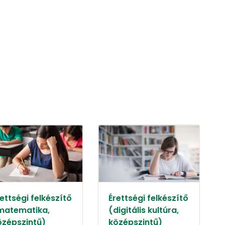
ettségi felkészítő
Érettségi felkészítő
matematika,
(digitális kultúra,
özépszintű)
középszintű)