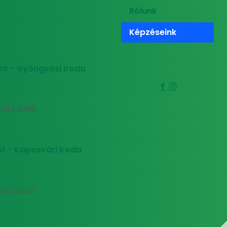
Rólunk
Képzéseink
nt - Gyöngyösi iroda
0 534 9789
t - Kaposvári iroda
00/02652