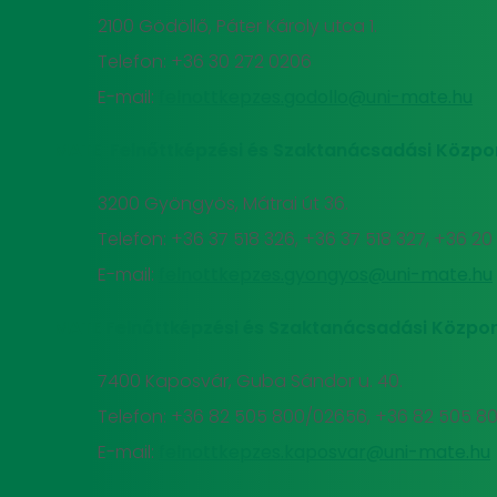
2100 Gödöllő, Páter Károly utca 1.
Telefon: +36 30 272 0206
E-mail:
felnottkepzes.godollo@uni-mate.hu
MATE Felnőttképzési és Szaktanácsadási Közpo
3200 Gyöngyös, Mátrai út 36.
Telefon: +36 37 518 326, +36 37 518 327, +36 2
E-mail:
felnottkepzes.gyongyos@uni-mate.hu
MATE Felnőttképzési és Szaktanácsadási Közpon
7400 Kaposvár, Guba Sándor u. 40.
Telefon: +36 82 505 800/02656, +36 82 505 8
E-mail:
felnottkepzes.kaposvar@uni-mate.hu