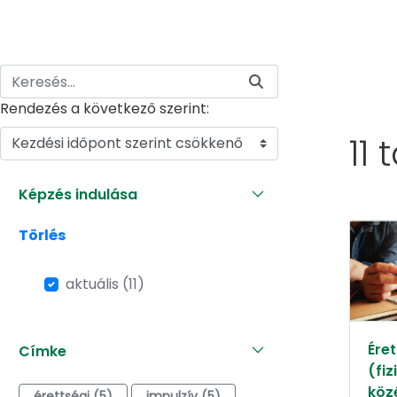
Rendezés a következő szerint:
11 
Kezdési időpont szerint csökkenő
Képzés indulása
Törlés
aktuális (11)
Éret
Címke
(fiz
köz
érettségi (5)
impulzív (5)