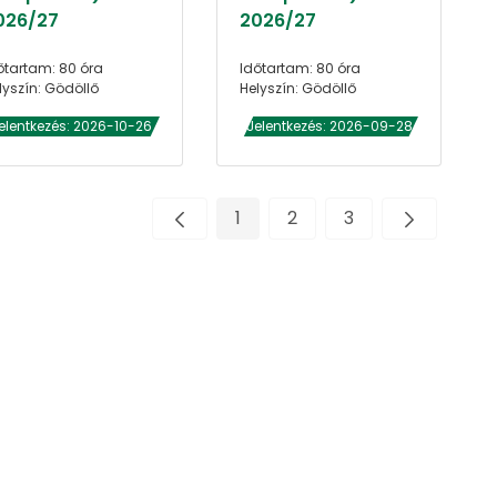
026/27
2026/27
őtartam: 80 óra
Időtartam: 80 óra
lyszín: Gödöllő
Helyszín: Gödöllő
elentkezés: 2026-10-26
Jelentkezés: 2026-09-28
1
2
3
Oldal
Oldal
Oldal