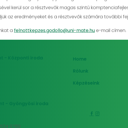
ével kerül sor a résztvevők magas szintű komptenciafejle
jük az eredményeket és a résztvevők számára további fej
unkat a
felnottkepzes.godollo@uni-mate.hu
e-mail címen.
t - Központi iroda
Home
Rólunk
Képzéseink
nt - Gyöngyösi iroda
0 534 9789