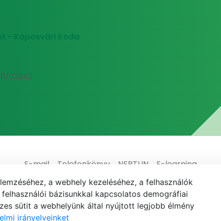
t - Kaposvári iroda
00/02652
E-mail
Telefonkönyv
NEPTUN
E-learning
elemzéséhez, a webhely kezeléséhez, a felhasználók
elhasználói bázisunkkal kapcsolatos demográfiai
es sütit a webhelyünk által nyújtott legjobb élmény
elmi irányelveinket