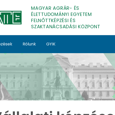
MAGYAR AGRÁR- ÉS
ÉLETTUDOMÁNYI EGYETEM
FELNŐTTKÉPZÉSI ÉS
SZAKTANÁCSADÁSI KÖZPONT
épzések
Rólunk
GYIK
MATE Felnőttképzés