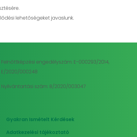
sztésére.
lődési lehetőségeket javaslunk.
Felnőttképzési engedélyszám: E-000293/2014,
E/2020/000248
Nyilvántartási szám: B/2020/003047
Gyakran Ismételt Kérdések
Adatkezelési tájékoztató