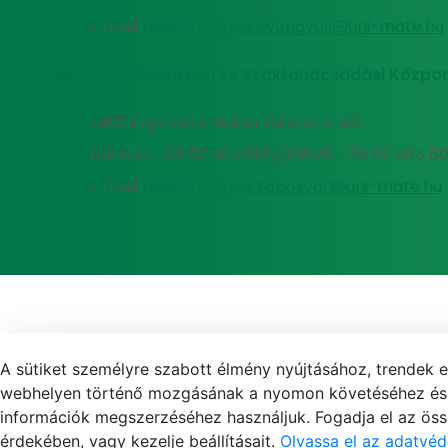
E-mail:
felnottkepzes.gyongyos@uni-mate.hu
MATE Felnőttképzési és Szaktanácsadási Közpon
7400 Kaposvár, Guba Sándor u. 40.
Telefon: +36 82 505 800/02656, +36 82 505 8
E-mail:
felnottkepzes.kaposvar@uni-mate.hu
A sütiket személyre szabott élmény nyújtásához, trendek 
webhelyen történő mozgásának a nyomon követéséhez és f
információk megszerzéséhez használjuk. Fogadja el az össz
érdekében, vagy kezelje beállításait.
Olvassa el az adatvéd