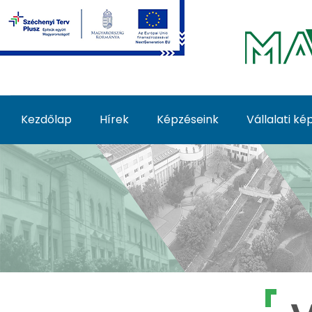
Ugrás a fő tartalomhoz
Kezdőlap
Hírek
Képzéseink
Vállalati k
Vállalati képzések - 