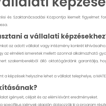
állalati képzés
si és Szaktanácsadási Központja kiemelt figyelmet for
ssa.
ztani a vállalati képzésekhez
kat az adott vállalat vagy intézmény konkrét kihívásaihoz,
gy az elméleti ismeretek mellett azonnal alkalmazható gya
mert szakemberekből álló oktatógárdánk garantálja, h
nt a képzések helyszíne lehet a vállalat telephelye, a MAT
akításának?
alat igényeit, céljait és az elérni kívánt eredményeket.
a specifikus igények alapján dolgozzák ki a program részle