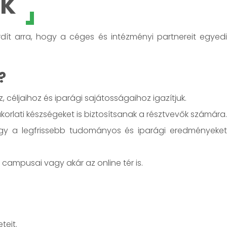
ek
dít arra, hogy a céges és intézményi partnereit egyedi
?
 céljaihoz és iparági sajátosságaihoz igazítjuk.
korlati készségeket is biztosítsanak a résztvevők számára.
ogy a legfrissebb tudományos és iparági eredményeke
E campusai vagy akár az online tér is.
teit.