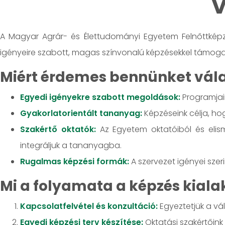
V
A Magyar Agrár- és Élettudományi Egyetem Felnőttképzé
igényeire szabott, magas színvonalú képzésekkel támoga
Miért érdemes bennünket válas
Egyedi igényekre szabott megoldások:
Programjain
Gyakorlatorientált tananyag:
Képzéseink célja, ho
Szakértő oktatók:
Az Egyetem oktatóiból és elis
integráljuk a tananyagba.
Rugalmas képzési formák:
A szervezet igényei szeri
Mi a folyamata a képzés kial
Kapcsolatfelvétel és konzultáció:
Egyeztetjük a váll
Egyedi képzési terv készítése:
Oktatási szakértőink 