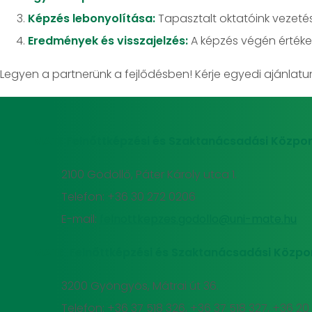
Képzés lebonyolítása:
Tapasztalt oktatóink vezetés
Eredmények és visszajelzés:
A képzés végén értékel
Legyen a partnerünk a fejlődésben! Kérje egyedi ajánlat
MATE Felnőttképzési és Szaktanácsadási Közpon
2100 Gödöllő, Páter Károly utca 1.
Telefon: +36 30 272 0206
E-mail:
felnottkepzes.godollo@uni-mate.hu
MATE Felnőttképzési és Szaktanácsadási Közpo
3200 Gyöngyös, Mátrai út 36.
Telefon: +36 37 518 326, +36 37 518 327, +36 2