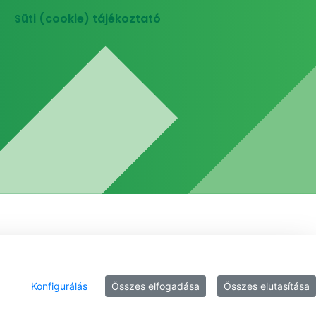
Süti (cookie) tájékoztató
Konfigurálás
Összes elfogadása
Összes elutasítása